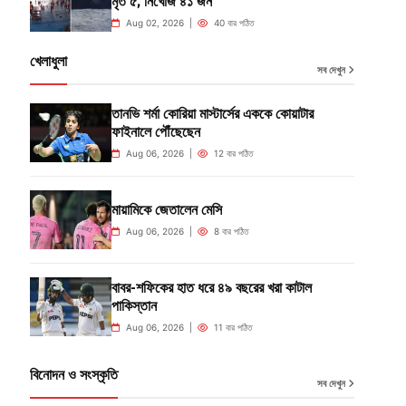
মৃত ৫; নিখোঁজ ৪১ জন
Aug 02, 2026 |
40 বার পঠিত
খেলাধুলা
সব দেখুন
তানভি শর্মা কোরিয়া মাস্টার্সের এককে কোয়াটার
ফাইনালে পৌঁছেছেন
Aug 06, 2026 |
12 বার পঠিত
মায়ামিকে জেতালেন মেসি
Aug 06, 2026 |
8 বার পঠিত
বাবর-শফিকের হাত ধরে ৪৯ বছরের খরা কাটাল
পাকিস্তান
Aug 06, 2026 |
11 বার পঠিত
বিনোদন ও সংস্কৃতি
সব দেখুন