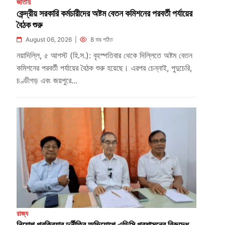
জাতীয়
কেন্দ্রীয় সরকারি কর্মচারীদের অষ্টম বেতন কমিশনের পরবর্তী পর্যায়ের
বৈঠক শুরু
August 06, 2026 |
8 বার পঠিত
নয়াদিল্লি, ৫ আগস্ট (হি.স.): বৃহস্পতিবার থেকে দিল্লিতে অষ্টম বেতন
কমিশনের পরবর্তী পর্যায়ের বৈঠক শুরু হয়েছে। এরপর চেন্নাই, পুদুচেরি,
চণ্ডীগড় এবং জয়পুরে...
রাজ্য
নিয়োগ প্রক্রিয়ার দুর্নীতির অভিযোগে এডিসি প্রশাসনের বিরুদ্ধে