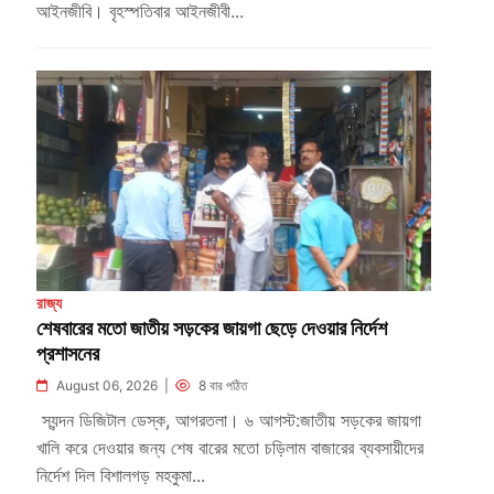
আইনজীবি। বৃহস্পতিবার আইনজীবী...
রাজ্য
শেষবারের মতো জাতীয় সড়কের জায়গা ছেড়ে দেওয়ার নির্দেশ
প্রশাসনের
August 06, 2026 |
8 বার পঠিত
স্যন্দন ডিজিটাল ডেস্ক, আগরতলা। ৬ আগস্ট:জাতীয় সড়কের জায়গা
খালি করে দেওয়ার জন্য শেষ বারের মতো চড়িলাম বাজারের ব্যবসায়ীদের
নির্দেশ দিল বিশালগড় মহকুমা...