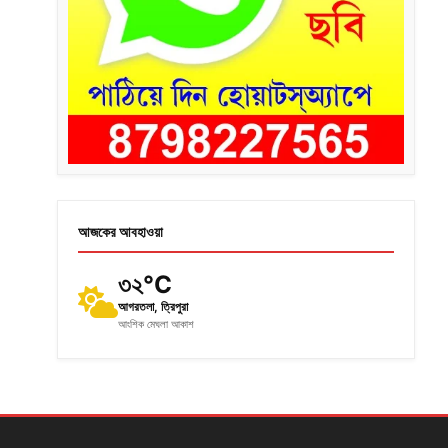
আজকের আবহাওয়া
৩২°C
আগরতলা, ত্রিপুরা
আংশিক মেঘলা আকাশ