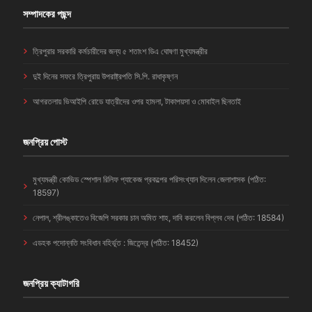
সম্পাদকের পছন্দ
ত্রিপুরার সরকারি কর্মচারীদের জন্য ৫ শতাংশ ডিএ ঘোষণা মুখ্যমন্ত্রীর
দুই দিনের সফরে ত্রিপুরায় উপরাষ্ট্রপতি সি.পি. রাধাকৃষ্ণন
আগরতলায় ভিআইপি রোডে যাত্রীদের ওপর হামলা, টাকাপয়সা ও মোবাইল ছিনতাই
জনপ্রিয় পোস্ট
মুখ্যমন্ত্রী কোভিড স্পেশাল রিলিফ প্যাকেজ প্রকল্পের পরিসংখ্যান দিলেন জেলাশাসক (পঠিত:
18597)
নেপাল, শ্রীলঙ্কাতেও বিজেপি সরকার চান অমিত শাহ, দাবি করলেন বিপ্লব দেব (পঠিত: 18584)
এডহক পদোন্নতি সংবিধান বহির্ভূত : জিতেন্দ্র (পঠিত: 18452)
জনপ্রিয় ক্যাটাগরি