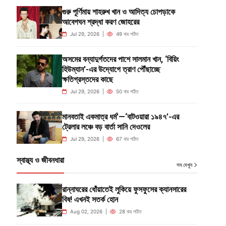
গুরু পূর্ণিমায় শাহরুখ খান ও আদিত্য চোপড়াকে
আবেগঘন শ্রদ্ধা করণ জোহরের
Jul 29, 2026 |
49 বার পঠিত
অসমের বন্যাদুর্গতদের পাশে সালমান খান, ‘বিয়িং
হিউম্যান’-এর উদ্যোগে ত্রাণ পৌঁছাচ্ছে
ক্ষতিগ্রস্তদের কাছে
Jul 29, 2026 |
50 বার পঠিত
মানবতাই একমাত্র ধর্ম’—‘বাটওয়ারা ১৯৪৭’-এর
ট্রেলার লঞ্চে বড় বার্তা সানি দেওলের
Jul 29, 2026 |
67 বার পঠিত
স্বাস্থ্য ও জীবনধারা
সব দেখুন
রান্নাঘরের ধোঁয়াতেই লুকিয়ে ফুসফুসের ক্যানসারের
বিষ! এখনই সতর্ক হোন
Aug 02, 2026 |
28 বার পঠিত