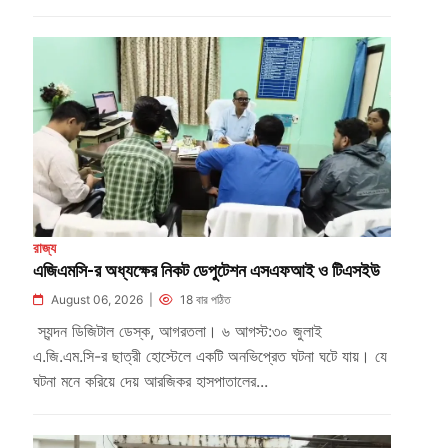
রাজ্য
এজিএমসি-র অধ্যক্ষের নিকট ডেপুটেশন এসএফআই ও টিএসইউ
August 06, 2026 |
18 বার পঠিত
স্যন্দন ডিজিটাল ডেস্ক, আগরতলা। ৬ আগস্ট:৩০ জুলাই
এ.জি.এম.সি-র ছাত্রী হোস্টেলে একটি অনভিপ্রেত ঘটনা ঘটে যায়। যে
ঘটনা মনে করিয়ে দেয় আরজিকর হাসপাতালের...