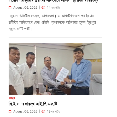
August 06, 2026 |
14 বার পঠিত
স্যন্দন ডিজিটাল ডেস্ক, আগরতলা। ৬ আগস্ট:নিয়োগ প্রক্রিয়ার
দুর্নীতির অভিযোগে ফের এডিসি প্রশাসনকে কাঠগড়ায় তুলল ত্রিপুরা
ল্যান্ড স্টেট পার্টি।...
রাজ্য
সি.ই.ও -র দারস্থ আই.পি.এফ.টি
August 06, 2026 |
19 বার পঠিত