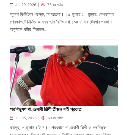
Jul 29, 2026 |
75 বার পঠিত
স্যন্দন ডিজিটাল ডেস্ক, আগরতলা। ২৯ জুলাই : মুম্বই: দেশভাগের
প্রেক্ষাপটে নির্মিত আসন্ন ছবি ‘বাটওয়ারা ১৯৪৭’-এর ট্রেলার প্রকাশ
অনুষ্ঠানে ধর্মীয় বিভাজন...
পদ্মবিভূষণ পাণ্ডবাণী শিল্পী তীজন বাই প্রয়াত
Jul 05, 2026 |
69 বার পঠিত
রায়পুর, ৫ জুলাই (হি.স.) : প্রখ্যাত পাণ্ডবাণী শিল্পী ও পদ্মবিভূষণ