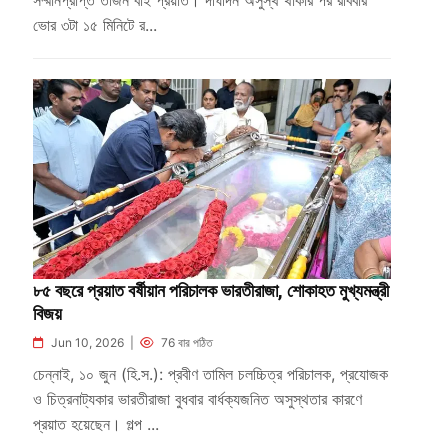
সম্মানপ্রাপ্ত তীজন বাই প্রয়াত। দীর্ঘদিন অসুস্থ থাকার পর রবিবার
ভোর ৩টা ১৫ মিনিটে র...
৮৫ বছরে প্রয়াত বর্ষীয়ান পরিচালক ভারতীরাজা, শোকাহত মুখ্যমন্ত্রী
বিজয়
Jun 10, 2026 |
76 বার পঠিত
চেন্নাই, ১০ জুন (হি.স.): প্রবীণ তামিল চলচ্চিত্র পরিচালক, প্রযোজক
ও চিত্রনাট্যকার ভারতীরাজা বুধবার বার্ধক্যজনিত অসুস্থতার কারণে
প্রয়াত হয়েছেন। গল্প ...