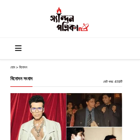
হোম
>
বিনোদন
বিনোদন সংবাদ
মোট খবর: 419টি