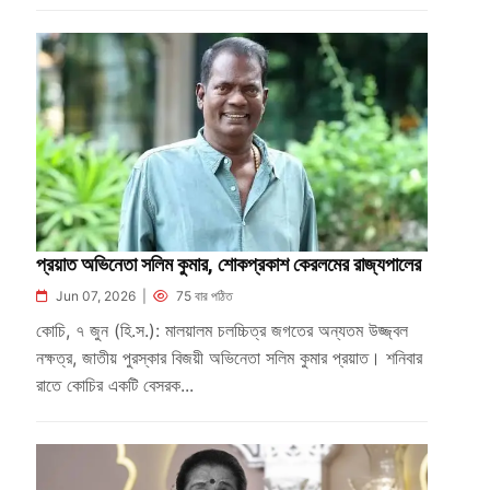
প্রয়াত অভিনেতা সলিম কুমার, শোকপ্রকাশ কেরলমের রাজ্যপালের
Jun 07, 2026 |
75 বার পঠিত
কোচি, ৭ জুন (হি.স.): মালয়ালম চলচ্চিত্র জগতের অন্যতম উজ্জ্বল
নক্ষত্র, জাতীয় পুরস্কার বিজয়ী অভিনেতা সলিম কুমার প্রয়াত। শনিবার
রাতে কোচির একটি বেসরক...