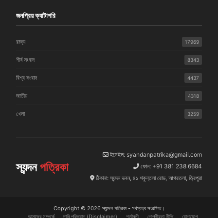
জনপ্রিয় ক্যাটাগরি
রাজ্য
17969
শীর্ষ সংবাদ
8343
বিশ্ব সংবাদ
4437
জাতীয়
4318
খেলা
3259
ইমেইল: syandanpatrika@gmail.com
স্যন্দন
পত্রিকা
ফোন: +91 381 238 6684
ঠিকানা: স্যন্দন ভবন, ৪১ শকুন্তলা রোড, আগরতলা, ত্রিপুরা
Copyright © 2026 স্যান্দন পত্রিকা - সর্বস্বত্ব সংরক্ষিত।
আমাদের সম্পর্কে
দাবি পরিত্যাগ (Disclaimer)
শর্তাবলী
গোপনীয়তা নীতি
যোগাযোগ