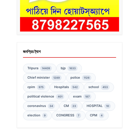
জনপ্রিয় ট্যাগ
Tripura
bjp
14409
1633
Chief minister
police
1289
1126
cpim
Hospitals
school
975
542
453
political violence
exam
401
187
coronavirus
CM
HOSPITAL
34
23
10
election
CONGRESS
CPM
9
7
4