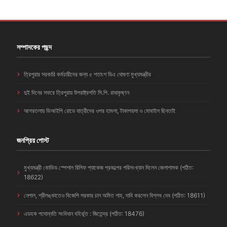
সম্পাদকের পছন্দ
ত্রিপুরার সরকারি কর্মচারীদের জন্য ৫ শতাংশ ডিএ ঘোষণা মুখ্যমন্ত্রীর
দুই দিনের সফরে ত্রিপুরায় উপরাষ্ট্রপতি সি.পি. রাধাকৃষ্ণন
আগরতলায় ভিআইপি রোডে যাত্রীদের ওপর হামলা, টাকাপয়সা ও মোবাইল ছিনতাই
জনপ্রিয় পোস্ট
মুখ্যমন্ত্রী কোভিড স্পেশাল রিলিফ প্যাকেজ প্রকল্পের পরিসংখ্যান দিলেন জেলাশাসক (পঠিত:
18622)
নেপাল, শ্রীলঙ্কাতেও বিজেপি সরকার চান অমিত শাহ, দাবি করলেন বিপ্লব দেব (পঠিত: 18611)
এডহক পদোন্নতি সংবিধান বহির্ভূত : জিতেন্দ্র (পঠিত: 18476)