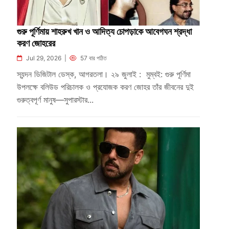
গুরু পূর্ণিমায় শাহরুখ খান ও আদিত্য চোপড়াকে আবেগঘন শ্রদ্ধা
করণ জোহরের
Jul 29, 2026 |
57 বার পঠিত
স্যন্দন ডিজিটাল ডেস্ক, আগরতলা। ২৯ জুলাই : মুম্বই: গুরু পূর্ণিমা
উপলক্ষে বলিউড পরিচালক ও প্রযোজক করণ জোহর তাঁর জীবনের দুই
গুরুত্বপূর্ণ মানুষ—সুপারস্টার...