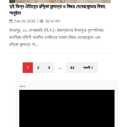
দুই ভিন্ন ঐতিহ্যে রশ্মিকা মান্দান্না ও বিজয় দেবেরকোন্ডার বিবাহ
অনুষ্ঠান
Feb 26, 2026 |
82 বার পঠিত
উদয়পুর, ২৬ ফেব্রুয়ারি (হি.স.): রাজস্থানের উদয়পুরে বৃহস্পতিবার
জনপ্রিয় দক্ষিণী ভারতীয় চলচ্চিত্র তারকা বিজয় দেবেরকোন্ডা এবং
রশ্মিকা মান্দান্না গা...
...
1
2
3
42
পরবর্তী
বিজ্ঞাপন