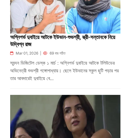
অগ্নিগর্ভ দুবাইয়ে আটকে ইউভান-শুভশ্রী, স্ত্রী-সন্তানকে নিয়ে
উদ্বিগ্ন রাজ
Mar 01, 2026 |
69 বার পঠিত
স্যন্দন ডিজিটেল ডেস্ক ১ মার্চ : অগ্নিগর্ভ দুবাইয়ে আটকে টলিউডের
অভিনেত্রী শুভশ্রী গঙ্গোপাধ্যায়। ছেলে ইউভানের স্কুল ছুটি পড়ার পর
তার আবদারেই দুবাইয়ে বে...