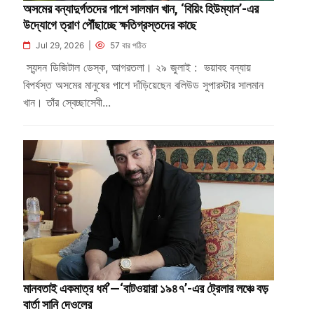
অসমের বন্যাদুর্গতদের পাশে সালমান খান, ‘বিয়িং হিউম্যান’-এর
উদ্যোগে ত্রাণ পৌঁছাচ্ছে ক্ষতিগ্রস্তদের কাছে
Jul 29, 2026 |
57 বার পঠিত
স্যন্দন ডিজিটাল ডেস্ক, আগরতলা। ২৯ জুলাই : ভয়াবহ বন্যায়
বিপর্যস্ত অসমের মানুষের পাশে দাঁড়িয়েছেন বলিউড সুপারস্টার সালমান
খান। তাঁর স্বেচ্ছাসেবী...
মানবতাই একমাত্র ধর্ম’—‘বাটওয়ারা ১৯৪৭’-এর ট্রেলার লঞ্চে বড়
বার্তা সানি দেওলের