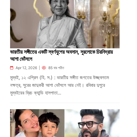
ভারতীয় সঙ্গীতের একটি স্বর্ণযুগের অবসান, সুরলোকে চিরনিদ্রায়
আশা ভোঁসলে
Apr 12, 2026 |
85 বার পঠিত
মুম্বই, ১২ এপ্রিল (হি. স.) : ভারতীয় সঙ্গীত জগতের উজ্জ্বলতম
নক্ষত্র, সুরের জাদুকরী আশা ভোঁসলে আর নেই। রবিবার দুপুরে
মুম্বইয়ের ব্রিচ ক্যান্ডি হাসপাতা...