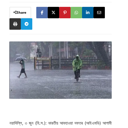
Share
নয়াদিল্লি, ৩ জুন (হি.স.): ভারতীয় আবহাওয়া দফতর (আইএমডি) আগামী