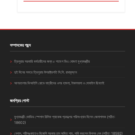
সম্পাদকের পছন্দ
ত্রিপুরার সরকারি কর্মচারীদের জন্য ৫ শতাংশ ডিএ ঘোষণা মুখ্যমন্ত্রীর
দুই দিনের সফরে ত্রিপুরায় উপরাষ্ট্রপতি সি.পি. রাধাকৃষ্ণন
আগরতলায় ভিআইপি রোডে যাত্রীদের ওপর হামলা, টাকাপয়সা ও মোবাইল ছিনতাই
জনপ্রিয় পোস্ট
মুখ্যমন্ত্রী কোভিড স্পেশাল রিলিফ প্যাকেজ প্রকল্পের পরিসংখ্যান দিলেন জেলাশাসক (পঠিত:
18602)
নেপাল, শ্রীলঙ্কাতেও বিজেপি সরকার চান অমিত শাহ, দাবি করলেন বিপ্লব দেব (পঠিত: 18592)