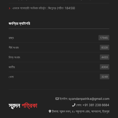
এডহক পদোন্নতি সংবিধান বহির্ভূত : জিতেন্দ্র (পঠিত: 18459)
জনপ্রিয় ক্যাটাগরি
রাজ্য
17945
শীর্ষ সংবাদ
8328
বিশ্ব সংবাদ
4433
জাতীয়
4304
খেলা
3249
ইমেইল: syandanpatrika@gmail.com
স্যন্দন
পত্রিকা
ফোন: +91 381 238 6684
ঠিকানা: স্যন্দন ভবন, ৪১ শকুন্তলা রোড, আগরতলা, ত্রিপুরা