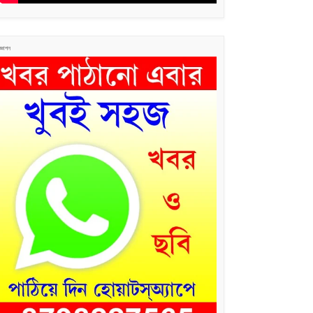
জ্ঞাপন