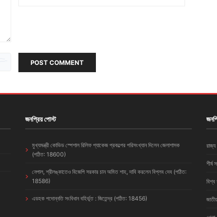
POST COMMENT
জনপ্রিয় পোস্ট
জনপ্
মুখ্যমন্ত্রী কোভিড স্পেশাল রিলিফ প্যাকেজ প্রকল্পের পরিসংখ্যান দিলেন জেলাশাসক
রাজ্য
(পঠিত: 18600)
শীর্ষ 
নেপাল, শ্রীলঙ্কাতেও বিজেপি সরকার চান অমিত শাহ, দাবি করলেন বিপ্লব দেব (পঠিত:
18586)
বিশ্ব
এডহক পদোন্নতি সংবিধান বহির্ভূত : জিতেন্দ্র (পঠিত: 18456)
জাতীয