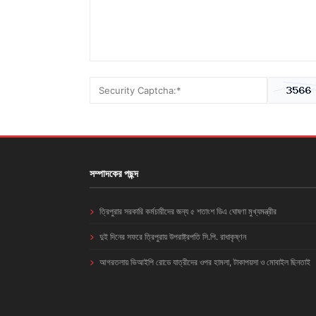
সম্পাদকের পছন্দ
ত্রিপুরার সরকারি কর্মচারীদের জন্য ৫ শতাংশ ডিএ ঘোষণা মুখ্যমন্ত্রীর
দুই দিনের সফরে ত্রিপুরায় উপরাষ্ট্রপতি সি.পি. রাধাকৃষ্ণন
আগরতলায় ভিআইপি রোডে যাত্রীদের ওপর হামলা, টাকাপয়সা ও মোবাইল ছিনতাই