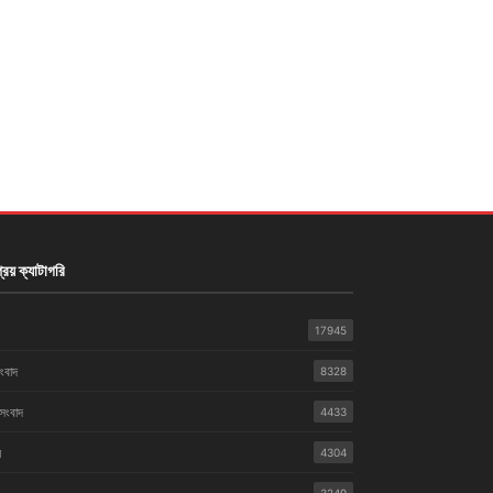
রিয় ক্যাটাগরি
17945
সংবাদ
8328
 সংবাদ
4433
়
4304