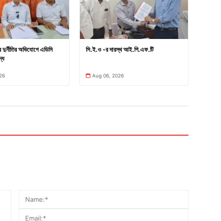
ার দুর্নীতির অভিযোগে এডিসি
সি.ই.ও -র দারস্থ আই.পি.এফ.টি
্ধে
26
Aug 06, 2026