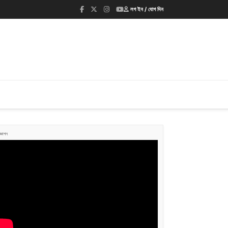
লগ ইন / যোগ দিন
জ্ঞাপন