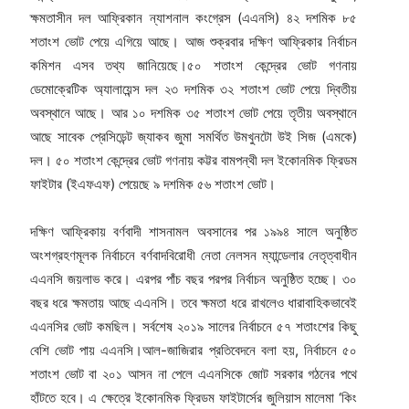
ক্ষমতাসীন দল আফ্রিকান ন্যাশনাল কংগ্রেস (এএনসি) ৪২ দশমিক ৮৫
শতাংশ ভোট পেয়ে এগিয়ে আছে। আজ শুক্রবার দক্ষিণ আফ্রিকার নির্বাচন
কমিশন এসব তথ্য জানিয়েছে।৫০ শতাংশ কেন্দ্রের ভোট গণনায়
ডেমোক্রেটিক অ্যালায়েন্স দল ২৩ দশমিক ৩২ শতাংশ ভোট পেয়ে দ্বিতীয়
অবস্থানে আছে। আর ১০ দশমিক ৩৫ শতাংশ ভোট পেয়ে তৃতীয় অবস্থানে
আছে সাবেক প্রেসিডেন্ট জ্যাকব জুমা সমর্থিত উমখুনটো উই সিজ (এমকে)
দল। ৫০ শতাংশ কেন্দ্রের ভোট গণনায় কট্টর বামপন্থী দল ইকোনমিক ফ্রিডম
ফাইটার (ইএফএফ) পেয়েছে ৯ দশমিক ৫৬ শতাংশ ভোট।
দক্ষিণ আফ্রিকায় বর্ণবাদী শাসনামল অবসানের পর ১৯৯৪ সালে অনুষ্ঠিত
অংশগ্রহণমূলক নির্বাচনে বর্ণবাদবিরোধী নেতা নেলসন ম্যান্ডেলার নেতৃত্বাধীন
এএনসি জয়লাভ করে। এরপর পাঁচ বছর পরপর নির্বাচন অনুষ্ঠিত হচ্ছে। ৩০
বছর ধরে ক্ষমতায় আছে এএনসি। তবে ক্ষমতা ধরে রাখলেও ধারাবাহিকভাবেই
এএনসির ভোট কমছিল। সর্বশেষ ২০১৯ সালের নির্বাচনে ৫৭ শতাংশের কিছু
বেশি ভোট পায় এএনসি।আল-জাজিরার প্রতিবেদনে বলা হয়, নির্বাচনে ৫০
শতাংশ ভোট বা ২০১ আসন না পেলে এএনসিকে জোট সরকার গঠনের পথে
হাঁটতে হবে। এ ক্ষেত্রে ইকোনমিক ফ্রিডম ফাইটার্সের জুলিয়াস মালেমা ‘কিং