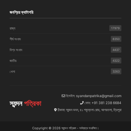
জনপ্রিয় ক্যাটাগরি
রাজ্য
17979
শীর্ষ সংবাদ
8350
বিশ্ব সংবাদ
4437
জাতীয়
4322
খেলা
3263
ইমেইল: syandanpatrika@gmail.com
স্যন্দন
পত্রিকা
ফোন: +91 381 238 6684
ঠিকানা: স্যন্দন ভবন, ৪১ শকুন্তলা রোড, আগরতলা, ত্রিপুরা
Copyright © 2026 স্যান্দন পত্রিকা - সর্বস্বত্ব সংরক্ষিত।