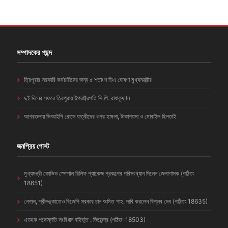
সম্পাদকের পছন্দ
ত্রিপুরার সরকারি কর্মচারীদের জন্য ৫ শতাংশ ডিএ ঘোষণা মুখ্যমন্ত্রীর
দুই দিনের সফরে ত্রিপুরায় উপরাষ্ট্রপতি সি.পি. রাধাকৃষ্ণন
আগরতলায় ভিআইপি রোডে যাত্রীদের ওপর হামলা, টাকাপয়সা ও মোবাইল ছিনতাই
জনপ্রিয় পোস্ট
মুখ্যমন্ত্রী কোভিড স্পেশাল রিলিফ প্যাকেজ প্রকল্পের পরিসংখ্যান দিলেন জেলাশাসক (পঠিত:
18651)
নেপাল, শ্রীলঙ্কাতেও বিজেপি সরকার চান অমিত শাহ, দাবি করলেন বিপ্লব দেব (পঠিত: 18635)
এডহক পদোন্নতি সংবিধান বহির্ভূত : জিতেন্দ্র (পঠিত: 18503)