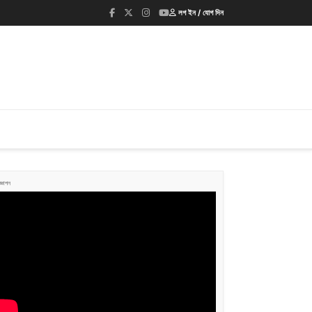
লগ ইন / যোগ দিন
জ্ঞাপন