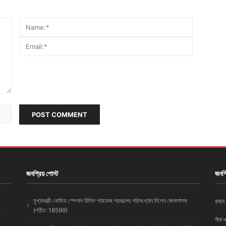
POST COMMENT
জনপ্রিয় পোস্ট
জনপ্
মুখ্যমন্ত্রী কোভিড স্পেশাল রিলিফ প্যাকেজ প্রকল্পের পরিসংখ্যান দিলেন জেলাশাসক
রাজ্য
(পঠিত: 18599)
শীর্ষ 