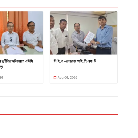
ার দুর্নীতির অভিযোগে এডিসি
সি.ই.ও -র দারস্থ আই.পি.এফ.টি
্ধে
26
Aug 06, 2026