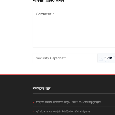
আপনার মতামত জানান
সম্পাদকের পছন্দ
ত্রিপুরার সরকারি কর্মচারীদের জন্য ৫ শতাংশ ডিএ ঘোষণা মুখ্যমন্ত্রীর
দুই দিনের সফরে ত্রিপুরায় উপরাষ্ট্রপতি সি.পি. রাধাকৃষ্ণন