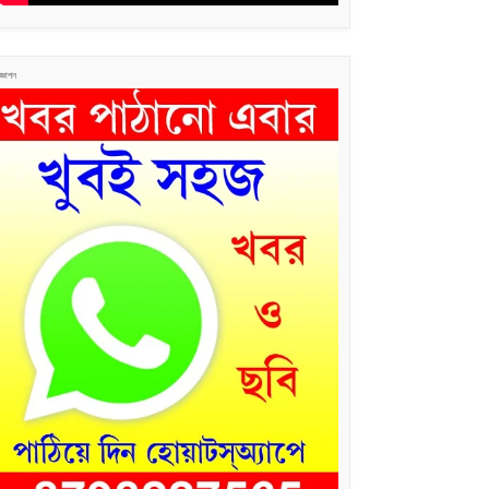
জ্ঞাপন