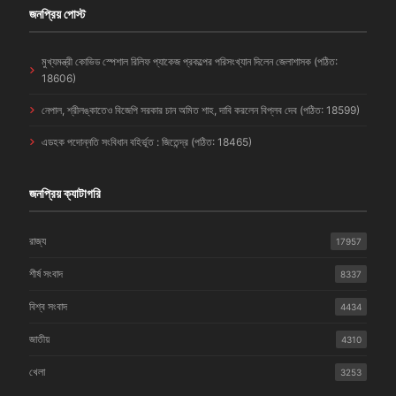
জনপ্রিয় পোস্ট
মুখ্যমন্ত্রী কোভিড স্পেশাল রিলিফ প্যাকেজ প্রকল্পের পরিসংখ্যান দিলেন জেলাশাসক (পঠিত:
18606)
নেপাল, শ্রীলঙ্কাতেও বিজেপি সরকার চান অমিত শাহ, দাবি করলেন বিপ্লব দেব (পঠিত: 18599)
এডহক পদোন্নতি সংবিধান বহির্ভূত : জিতেন্দ্র (পঠিত: 18465)
জনপ্রিয় ক্যাটাগরি
রাজ্য
17957
শীর্ষ সংবাদ
8337
বিশ্ব সংবাদ
4434
জাতীয়
4310
খেলা
3253