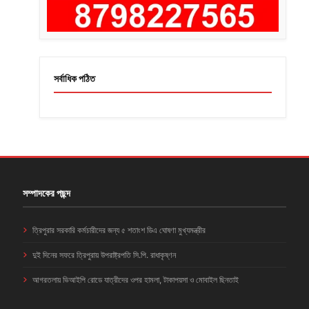
সর্বাধিক পঠিত
সম্পাদকের পছন্দ
ত্রিপুরার সরকারি কর্মচারীদের জন্য ৫ শতাংশ ডিএ ঘোষণা মুখ্যমন্ত্রীর
দুই দিনের সফরে ত্রিপুরায় উপরাষ্ট্রপতি সি.পি. রাধাকৃষ্ণন
আগরতলায় ভিআইপি রোডে যাত্রীদের ওপর হামলা, টাকাপয়সা ও মোবাইল ছিনতাই