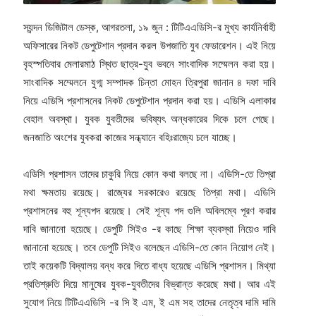
স্যন্দন ডিজিটাল ডেস্ক, আগরতলা, ১৯ জুন : টিটিএএডিসি-র মুখ্য কার্যনির্বাহী
অফিসারের নিকট ডেপুটেশান প্রদান করল উপজাতি যুব ফেডারেশন। এই নিয়ে
বৃহস্পতিবার মেলারমাঠ স্থিত ছাত্র-যুব ভবনে সাংবাদিক সম্মেলন করা হয়।
সাংবাদিক সম্মেলনে যুগ্ম সম্পাদক চিন্তা মোহন ত্রিপুরা জানান ৪ দফা দাবি
নিয়ে এডিসি প্রশাসনের নিকট ডেপুটেশান প্রদান করা হয়। এডিসি এলাকার
বেহাল অবস্থা। যুবক যুবতীদের ভবিষ্যৎ অন্ধকারের দিকে চলে গেছে।
জনজাতি অংশের যুবকরা কাজের সন্ধ্যানে বহিঃরাজ্যে চলে যাচ্ছে।
এডিসি প্রশাসন তাদের চাকুরি নিয়ে কোন কথা বলছে না। এডিসি-তে তিপ্রা
মথা ক্ষমতায় রয়েছে। রাজ্যের সরকারেও রয়েছে তিপ্রা মথা। এডিসি
প্রশাসনের বহু শূন্যপদ রয়েছে। সেই শূন্য পদ গুলি অবিলম্বে পূরণ করার
দাবি জানানো হয়েছে। ডেপুটি সিইও -র কাছে শিক্ষা ব্যবস্থা নিয়েও দাবি
জানানো হয়েছে। তবে ডেপুটি সিইও বলেছেন এডিসি-তে কোন নিয়োগ নেই।
তাই কয়েকটি বিদ্যালয় বন্ধ করে দিতে বাধ্য হয়েছে এডিসি প্রশাসন। মিথ্যা
প্রতিশ্রুতি দিয়ে মানুষের যুবক-যুবতীদের বিভ্রান্ত করেছে মথা। আর এই
সুযোগ নিয়ে টিটিএএডিসি -র সি ই এম, ই এম সহ তাদের নেতৃত্ব দামি দামি