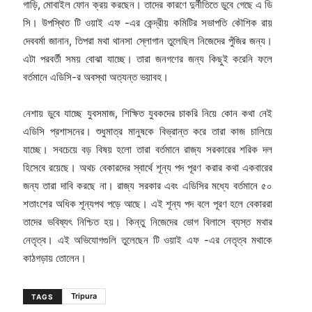
গাড়ি, মোবাইল ফোন ক্রয় করছেন। তাদের কারণে দুর্নীতিতে ডুবে গেছে এ ডি
সি। উপস্থিত টি ওয়াই এফ -এর কেন্দ্রীয় কমিটির সভাপতি কৌশিক রায়
দেববর্মা জানান, তিপরা মথা থানসা স্লোগান তুলেছিল নিজেদের পুঁজির জন্য।
এটা পরবর্তী সময় বোঝা যাচ্ছে। তারা জনগণের জন্য কিছুই করেনি ফলে
বর্তমানে এডিসি-র অবস্থা অত্যন্ত ভয়াবহ।
নেশায় ডুবে যাচ্ছে যুবসমাজ, শিক্ষিত যুবকদের চাকরি নিয়ে কোন কথা নেই
এডিসি প্রশাসনের। শুধুমাত্র মানুষকে বিভ্রান্ত করে তারা কাজ চালিয়ে
যাচ্ছে। সবচেয়ে বড় বিষয় হলো তারা বর্তমানে রাজ্য সরকারের শরিক দল
হিসেবে রয়েছে। অথচ বেকারদের স্বার্থে শূন্য পদ পূরণ করার কথা একবারের
জন্য তারা দাবি করছে না। রাজ্য সরকার এবং এডিসির মধ্যে বর্তমানে ৫০
শতাংশের অধিক শূন্যপথ পড়ে আছে। এই শূন্য পদ বলে পূরণ হলে বেকাররা
তাদের ভবিষ্যৎ নিশ্চিত হয়। কিন্তু নিজেদের ভোগ বিলাসে ব্যস্ত মথার
নেতৃত্ব। এই অভিযোগগুলি তুলেছেন টি ওয়াই এফ -এর নেতৃত্ব মথাকে
কাঠগড়ায় তোলেন।
Tripura
TAGS