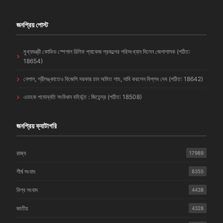
জনপ্রিয় পোস্ট
মুখ্যমন্ত্রী কোভিড স্পেশাল রিলিফ প্যাকেজ প্রকল্পের পরিসংখ্যান দিলেন জেলাশাসক (পঠিত:
18654)
নেপাল, শ্রীলঙ্কাতেও বিজেপি সরকার চান অমিত শাহ, দাবি করলেন বিপ্লব দেব (পঠিত: 18642)
এডহক পদোন্নতি সংবিধান বহির্ভূত : জিতেন্দ্র (পঠিত: 18508)
জনপ্রিয় ক্যাটাগরি
রাজ্য
17989
শীর্ষ সংবাদ
8355
বিশ্ব সংবাদ
4438
জাতীয়
4328