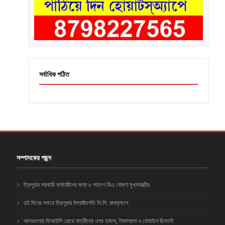
সর্বাধিক পঠিত
সম্পাদকের পছন্দ
ত্রিপুরার সরকারি কর্মচারীদের জন্য ৫ শতাংশ ডিএ ঘোষণা মুখ্যমন্ত্রীর
দুই দিনের সফরে ত্রিপুরায় উপরাষ্ট্রপতি সি.পি. রাধাকৃষ্ণন
আগরতলায় ভিআইপি রোডে যাত্রীদের ওপর হামলা, টাকাপয়সা ও মোবাইল ছিনতাই