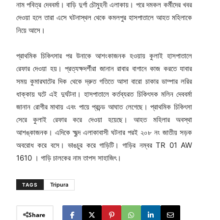
নাম পবিত্র দেববর্মা। বাড়ি দুর্গা চৌমুহনী এলাকায়। পরে দমকল কর্মীদের খবর
দেওয়া হলে তারা এসে ঘটনাস্থল থেকে কমলপুর হাসপাতালে আহত মহিলাকে
নিয়ে আসে।
প্রাথমিক চিকিৎসার পর উনাকে আশংকাজনক হওয়ায় কুলাই হাসপাতালে
রেফার দেওয়া হয়। প্রত্যক্ষদর্শীরা জানান রাবার বাগানে কাজ করতে যাবার
সময় কুমারঘাটের দিক থেকে দ্রুত গতিতে আসা বারো চাকার ডাম্পার লরির
ধাক্কায় ঘটে এই দুর্ঘটনা। হাসপাতালে কর্তব্যরত চিকিৎসক মলিন দেববর্মা
জানান রোগীর মাথায় এবং পায়ে প্রচন্ড আঘাত লেগেছে। প্রাথমিক চিকিৎসা
সেরে কুলাই রেফার করে দেওয়া হয়েছে। আহত মহিলার অবস্থা
আশঙ্কাজনক। এদিকে ক্ষুব্দ এলাকাবাসী ঘটনার পরই ২০৮ নং জাতীয় সড়ক
অবরোধ করে বসে। ভাঙচুর করে গাড়িটি। গাড়ির নম্বর TR 01 AW
1610 । গাড়ি চালকের নাম তাপস সাহাজিৎ।
Tripura
TAGS
Share