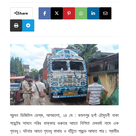
Share
স্যন্দন ডিজিটাল ডেস্ক, আগরতলা, ২৪ মে : কমলপুর দুর্গা চৌমুহনী নাকা
পয়েন্টের সামনে লরির ধাক্কায় গুরুতর আহত নিপিতা দেববর্মা নামে এক
গৃহবধূ। ঘটনায় আহত গৃহবধূ মাথায় ও হাঁটুতে প্রচন্ড আঘাত পায়। স্বামীর