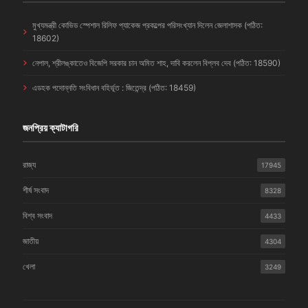
মুখ্যমন্ত্রী কোভিড স্পেশাল রিলিফ প্যাকেজ প্রকল্পের পরিসংখ্যান দিলেন জেলাশাসক (পঠিত:
18602)
নেপাল, শ্রীলঙ্কাতেও বিজেপি সরকার চান অমিত শাহ, দাবি করলেন বিপ্লব দেব (পঠিত: 18590)
এডহক পদোন্নতি সংবিধান বহির্ভূত : জিতেন্দ্র (পঠিত: 18459)
জনপ্রিয় ক্যাটাগরি
রাজ্য
17945
শীর্ষ সংবাদ
8328
বিশ্ব সংবাদ
4433
জাতীয়
4304
খেলা
3249