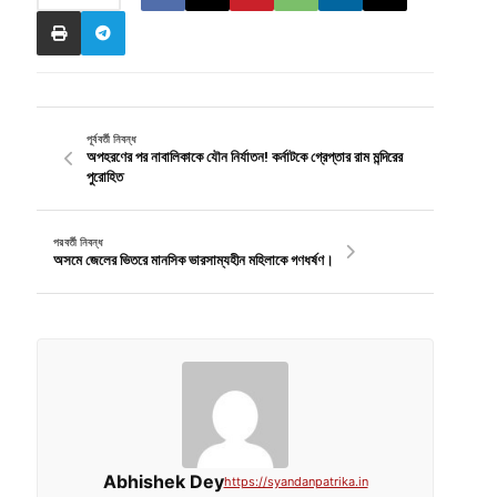
পূর্ববর্তী নিবন্ধ
অপহরণের পর নাবালিকাকে যৌন নির্যাতন! কর্নাটকে গ্রেপ্তার রাম মন্দিরের
পুরোহিত
পরবর্তী নিবন্ধ
অসমে জেলের ভিতরে মানসিক ভারসাম্যহীন মহিলাকে গণধর্ষণ।
Abhishek Dey
https://syandanpatrika.in