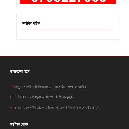
সর্বাধিক পঠিত
সম্পাদকের পছন্দ
ত্রিপুরার সরকারি কর্মচারীদের জন্য ৫ শতাংশ ডিএ ঘোষণা মুখ্যমন্ত্রীর
দুই দিনের সফরে ত্রিপুরায় উপরাষ্ট্রপতি সি.পি. রাধাকৃষ্ণন
আগরতলায় ভিআইপি রোডে যাত্রীদের ওপর হামলা, টাকাপয়সা ও মোবাইল ছিনতাই
জনপ্রিয় পোস্ট