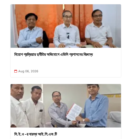
নিয়োগ প্রক্রিয়ার দুর্নীতির অভিযোগে এডিসি প্রশাসনের বিরুদ্ধে
Aug 06, 2026
সি.ই.ও -র দারস্থ আই.পি.এফ.টি