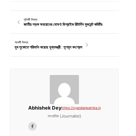
পূর্ববর্তী নিবন্ধ
জাতীয় সড়ক অবরোধের ঘোষণা ডিপ্রাইভ রিটার্নিস মুভমেন্ট কমিটির
পরবর্তী নিবন্ধ
মুখ লুকোতে পরিবর্তন করেছে মুখ্যমন্ত্রী : তৃণমূল কংগ্রেস
Abhishek Dey
https://syandanpatrika.in
সাংবাদিক (Journalist)