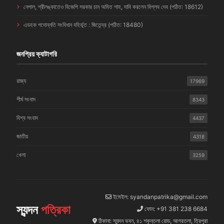
নেপাল, শ্রীলঙ্কাতেও বিজেপি সরকার চান অমিত শাহ, দাবি করলেন বিপ্লব দেব (পঠিত: 18612)
এডহক পদোন্নতি সংবিধান বহির্ভূত : জিতেন্দ্র (পঠিত: 18480)
জনপ্রিয় ক্যাটাগরি
রাজ্য
17969
শীর্ষ সংবাদ
8343
বিশ্ব সংবাদ
4437
জাতীয়
4318
খেলা
3259
ইমেইল: syandanpatrika@gmail.com
স্যন্দন
পত্রিকা
ফোন: +91 381 238 6684
ঠিকানা: স্যন্দন ভবন, ৪১ শকুন্তলা রোড, আগরতলা, ত্রিপুরা