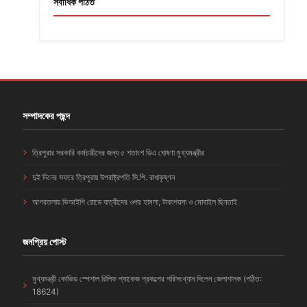
সর্বাধিক পঠিত
সম্পাদকের পছন্দ
ত্রিপুরার সরকারি কর্মচারীদের জন্য ৫ শতাংশ ডিএ ঘোষণা মুখ্যমন্ত্রীর
দুই দিনের সফরে ত্রিপুরায় উপরাষ্ট্রপতি সি.পি. রাধাকৃষ্ণন
আগরতলায় ভিআইপি রোডে যাত্রীদের ওপর হামলা, টাকাপয়সা ও মোবাইল ছিনতাই
জনপ্রিয় পোস্ট
মুখ্যমন্ত্রী কোভিড স্পেশাল রিলিফ প্যাকেজ প্রকল্পের পরিসংখ্যান দিলেন জেলাশাসক (পঠিত:
18624)