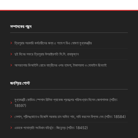
সম্পাদকের পছন্দ
ত্রিপুরার সরকারি কর্মচারীদের জন্য ৫ শতাংশ ডিএ ঘোষণা মুখ্যমন্ত্রীর
দুই দিনের সফরে ত্রিপুরায় উপরাষ্ট্রপতি সি.পি. রাধাকৃষ্ণন
আগরতলায় ভিআইপি রোডে যাত্রীদের ওপর হামলা, টাকাপয়সা ও মোবাইল ছিনতাই
জনপ্রিয় পোস্ট
মুখ্যমন্ত্রী কোভিড স্পেশাল রিলিফ প্যাকেজ প্রকল্পের পরিসংখ্যান দিলেন জেলাশাসক (পঠিত:
18597)
নেপাল, শ্রীলঙ্কাতেও বিজেপি সরকার চান অমিত শাহ, দাবি করলেন বিপ্লব দেব (পঠিত: 18584)
এডহক পদোন্নতি সংবিধান বহির্ভূত : জিতেন্দ্র (পঠিত: 18452)