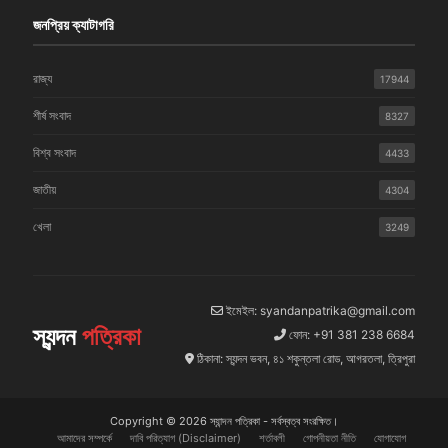
জনপ্রিয় ক্যাটাগরি
রাজ্য
17944
শীর্ষ সংবাদ
8327
বিশ্ব সংবাদ
4433
জাতীয়
4304
খেলা
3249
ইমেইল: syandanpatrika@gmail.com
স্যন্দন
পত্রিকা
ফোন: +91 381 238 6684
ঠিকানা: স্যন্দন ভবন, ৪১ শকুন্তলা রোড, আগরতলা, ত্রিপুরা
Copyright © 2026 স্যান্দন পত্রিকা - সর্বস্বত্ব সংরক্ষিত।
আমাদের সম্পর্কে
দাবি পরিত্যাগ (Disclaimer)
শর্তাবলী
গোপনীয়তা নীতি
যোগাযোগ