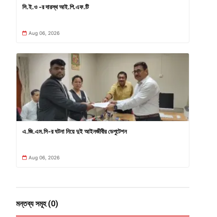
সি.ই.ও -র দারস্থ আই.পি.এফ.টি
Aug 06, 2026
এ.জি.এম.সি-র ঘটনা নিয়ে দুই আইনজীবীর ডেপুটেশন
Aug 06, 2026
মন্তব্য সমূহ (0)