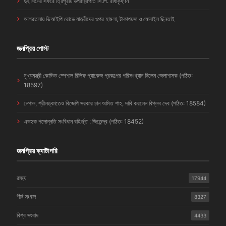
দুই দিনের সফরে ত্রিপুরায় উপরাষ্ট্রপতি সি.পি. রাধাকৃষ্ণন
আগরতলায় ভিআইপি রোডে যাত্রীদের ওপর হামলা, টাকাপয়সা ও মোবাইল ছিনতাই
জনপ্রিয় পোস্ট
মুখ্যমন্ত্রী কোভিড স্পেশাল রিলিফ প্যাকেজ প্রকল্পের পরিসংখ্যান দিলেন জেলাশাসক (পঠিত:
18597)
নেপাল, শ্রীলঙ্কাতেও বিজেপি সরকার চান অমিত শাহ, দাবি করলেন বিপ্লব দেব (পঠিত: 18584)
এডহক পদোন্নতি সংবিধান বহির্ভূত : জিতেন্দ্র (পঠিত: 18452)
জনপ্রিয় ক্যাটাগরি
রাজ্য
17944
শীর্ষ সংবাদ
8327
বিশ্ব সংবাদ
4433