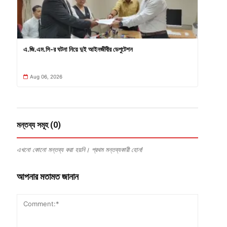
এ.জি.এম.সি-র ঘটনা নিয়ে দুই আইনজীবীর ডেপুটেশন
Aug 06, 2026
মন্তব্য সমূহ (0)
এখনো কোনো মন্তব্য করা হয়নি। প্রথম মন্তব্যকারী হোন!
আপনার মতামত জানান