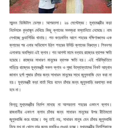
স্যন্দন ডিজিটাল ডেস্ক। আগরতলা। ২৬ সেপ্টেম্বর : মুখ্যমন্ত্রীর কড়া
নির্দেশকে বৃদ্ধাঙ্গুল দেখিয়ে কিছু ক্লাবের সদস্যরা মস্তানিতে নেমেছে। নাম
লেখাচ্ছে গুন্ডাগিরির খাতায়। গত কয়েকদিন আগে শহরের দক্ষিণাঞ্চলের এক
ক্লাবের পর এবার অভিযোগ উঠল শহরের উদিচি ক্লাবের বিরুদ্ধে। শিবনগর
এলাকায় অবস্থিত এই ক্লাব। গত আগস্ট মাসে বন্যায় রাজ্যের ব্যাপক ক্ষতি
হয়েছে। রাজ্যের সাধারণ মানুষের ব্যাপক ক্ষতি হয়। এই পরিস্থিতিতে
দাড়িয়ে রাজ্যের মুখ্যমন্ত্রী সকল ক্লাব ও পূজা উদ্যোক্তাদের নিকট আহ্বান
জানান দুর্গা পুজার চাঁদার জন্য সাধারন মানুষের সাথে জুলুমবাজি যেন করা না
হয়। মুখ্যমন্ত্রী কড়া বার্তা দিয়ে বলেন চাঁদার জন্য জুলুমবাড়ি বরদাস্ত করা
হবে না।
কিন্তু মুখ্যমন্ত্রীর নির্দেশ মানছে না আগরতলা শহরের একাংশ ক্লাব।
রাজধানীর একাংশ ক্লাব চাঁদার জন্য সাধারন মানুষের উপর রীতিমতো
জুলুমবাজি করে যাচ্ছে। শুধু তাই নয়, সাধারন মানুষ যেন চাঁদার জুলুমবাজি
নিয়ে মুখ না খোলে তার জন্য হুমকিও দেওয়া হচ্ছে। মুখ্যমন্ত্রীর নির্দেশিকাকে