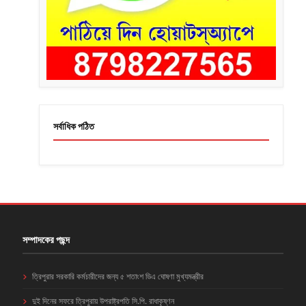
সর্বাধিক পঠিত
সম্পাদকের পছন্দ
ত্রিপুরার সরকারি কর্মচারীদের জন্য ৫ শতাংশ ডিএ ঘোষণা মুখ্যমন্ত্রীর
দুই দিনের সফরে ত্রিপুরায় উপরাষ্ট্রপতি সি.পি. রাধাকৃষ্ণন