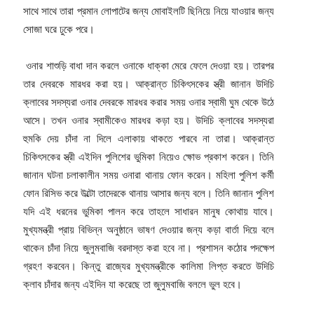
সাথে সাথে তারা প্রমান লোপাটের জন্য মোবাইলটি ছিনিয়ে নিয়ে যাওয়ার জন্য
সোজা ঘরে ঢুকে পরে।
ওনার শাশুড়ি বাধা দান করলে ওনাকে ধাক্কা মেরে ফেলে দেওয়া হয়। তারপর
তার দেবরকে মারধর করা হয়। আক্রান্ত চিকিৎসকের স্ত্রী জানান উদিচি
ক্লাবের সদস্যরা ওনার দেবরকে মারধর করার সময় ওনার স্বামী ঘুম থেকে উঠে
আসে। তখন ওনার স্বামীকেও মারধর কড়া হয়। উদিচি ক্লাবের সদস্যরা
হুমকি দেয় চাঁদা না দিলে এলাকায় থাকতে পারবে না তারা। আক্রান্ত
চিকিৎসকের স্ত্রী এইদিন পুলিশের ভুমিকা নিয়েও ক্ষোভ প্রকাশ করেন। তিনি
জানান ঘটনা চলাকালীন সময় ওনারা থানায় ফোন করেন। মহিলা পুলিশ কর্মী
ফোন রিসিভ করে উল্টো তাদেরকে থানায় আসার জন্য বলে। তিনি জানান পুলিশ
যদি এই ধরনের ভুমিকা পালন করে তাহলে সাধারন মানুষ কোথায় যাবে।
মুখ্যমন্ত্রী প্রায় বিভিন্ন অনুষ্ঠানে ভাষণ দেওয়ার জন্য কড়া বার্তা দিয়ে বলে
থাকেন চাঁদা নিয়ে জুলুমবাজি বরদাস্ত করা হবে না। প্রশাসন কঠোর পদক্ষেপ
গ্রহণ করবেন। কিন্তু রাজ্যের মুখ্যমন্ত্রীকে কালিমা লিপ্ত করতে উদিচি
ক্লাব চাঁদার জন্য এইদিন যা করেছে তা জুলুমবাজি বললে ভুল হবে।