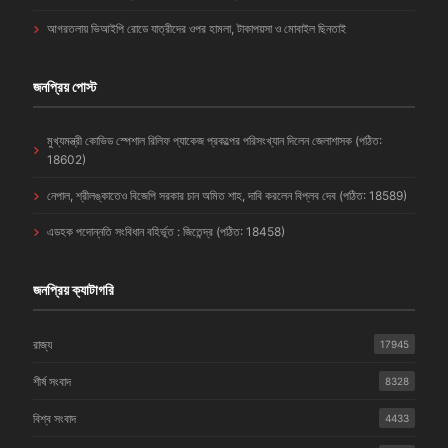
আগরতলায় ভিআইপি রোডে যাত্রীদের ওপর হামলা, টাকাপয়সা ও মোবাইল ছিনতাই
জনপ্রিয় পোস্ট
মুখ্যমন্ত্রী কোভিড স্পেশাল রিলিফ প্যাকেজ প্রকল্পের পরিসংখ্যান দিলেন জেলাশাসক (পঠিত:
18602)
নেপাল, শ্রীলঙ্কাতেও বিজেপি সরকার চান অমিত শাহ, দাবি করলেন বিপ্লব দেব (পঠিত: 18589)
এডহক পদোন্নতি সংবিধান বহির্ভূত : জিতেন্দ্র (পঠিত: 18458)
জনপ্রিয় ক্যাটাগরি
রাজ্য
17945
শীর্ষ সংবাদ
8328
বিশ্ব সংবাদ
4433