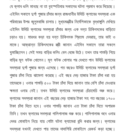
যে ক্লাব গুলি মানছে না তা বৃহস্পতিবার সকালের ঘটনা প্রমান করে দিয়েছে।
এইদিন সকালে দুর্গা পুজার চাঁদার জন্য রাজধানীর উদিচি ক্লাবের সদস্যরা এক
পরিবারের উপর জুলুমবাজি চালায়। মুখ্যমন্ত্রীর নির্দেশিকাকে বৃদ্ধাঙ্গুলি দেখিয়ে
এইদিন উদিচি ক্লাবের সদস্যরা চাঁদার জন্য এক দন্ত চিকিৎসকের বাড়িতে
চড়াও হয়। মারধর কড়া হয় দন্ত চিকিৎসক প্রিতম দেবরায়, তার ভাই ও
মাকে। আক্রান্ত চিকিৎসকের স্ত্রী জানান এইদিন সকালে তারা সকলে
ঘুমাচ্ছিলেন। সেই সময় বাড়ির কলিং বেল বেজে উঠে। তখন তার শাশুড়ি গিয়ে
বাড়ির মূল ফটক খোলেন। মূল ফটক খোলার পর দেখতে পান উদিচি ক্লাবের
সদস্যরা দুর্গা পুজার জন্য এসেছে। গত বছরও উদিচি ক্লাবের সদস্যরা দুর্গা
পুজার চাঁদা নিয়ে ঝামেলা করেছে। এই বছর দেড় হাজার টাকা চাঁদা ধরা হয়
তাদেরকে। ওনার শাশুড়ি ৫০০ টাকা চাঁদা দিয়ে জানান তার বেশি চাঁদা দেওয়ার
ক্ষমতা ওনার নেই। তখন উদিচি ক্লাবের সদস্যরা চেঁচামেচি শুরু করে।
ক্লাবের সদস্যরা জানান এই বছরের দেড় হাজার টাকা সহ গত বছরের ১৭০০
টাকা চাঁদা দিতে হবে। ওনার শাশুড়ি জানান এত টাকা চাঁদা দিতে অপারক
তিনি। তখন ক্লাবের সদস্যরা গালিগালাজ শুরু করে। গালিগালাজ শুনে ওনার
দেবর মোবাইল নিয়ে যায় গোটা ঘটনা ক্যামেরা বন্দি করার জন্য। ক্লাবের
সদস্যরা যখনই দেখতে পায় তাদের দাদাগিরি মোবাইলে রেকর্ড কড়া হচ্ছে।