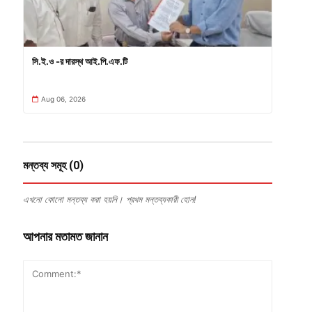
সি.ই.ও -র দারস্থ আই.পি.এফ.টি
Aug 06, 2026
মন্তব্য সমূহ (0)
এখনো কোনো মন্তব্য করা হয়নি। প্রথম মন্তব্যকারী হোন!
আপনার মতামত জানান