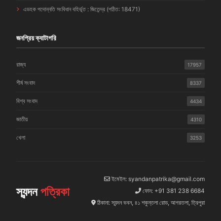
এডহক পদোন্নতি সংবিধান বহির্ভূত : জিতেন্দ্র (পঠিত: 18471)
জনপ্রিয় ক্যাটাগরি
রাজ্য
17957
শীর্ষ সংবাদ
8337
বিশ্ব সংবাদ
4434
জাতীয়
4310
খেলা
3253
ইমেইল: syandanpatrika@gmail.com
স্যন্দন
পত্রিকা
ফোন: +91 381 238 6684
ঠিকানা: স্যন্দন ভবন, ৪১ শকুন্তলা রোড, আগরতলা, ত্রিপুরা