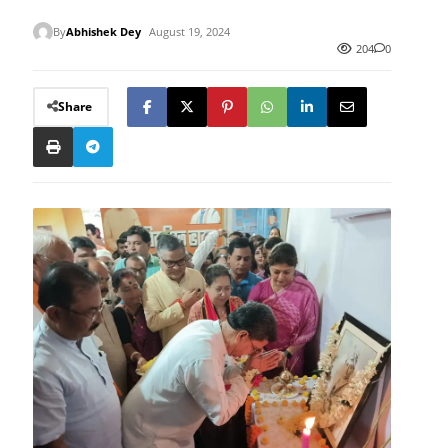
By
Abhishek Dey
August 19, 2024
204
0
Share