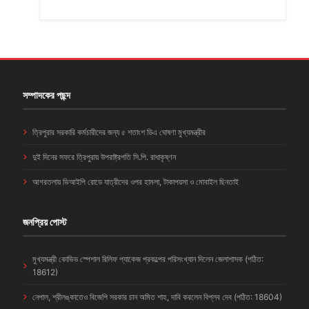
সম্পাদকের পছন্দ
ত্রিপুরার সরকারি কর্মচারীদের জন্য ৫ শতাংশ ডিএ ঘোষণা মুখ্যমন্ত্রীর
দুই দিনের সফরে ত্রিপুরায় উপরাষ্ট্রপতি সি.পি. রাধাকৃষ্ণন
আগরতলায় ভিআইপি রোডে যাত্রীদের ওপর হামলা, টাকাপয়সা ও মোবাইল ছিনতাই
জনপ্রিয় পোস্ট
মুখ্যমন্ত্রী কোভিড স্পেশাল রিলিফ প্যাকেজ প্রকল্পের পরিসংখ্যান দিলেন জেলাশাসক (পঠিত:
18612)
নেপাল, শ্রীলঙ্কাতেও বিজেপি সরকার চান অমিত শাহ, দাবি করলেন বিপ্লব দেব (পঠিত: 18604)