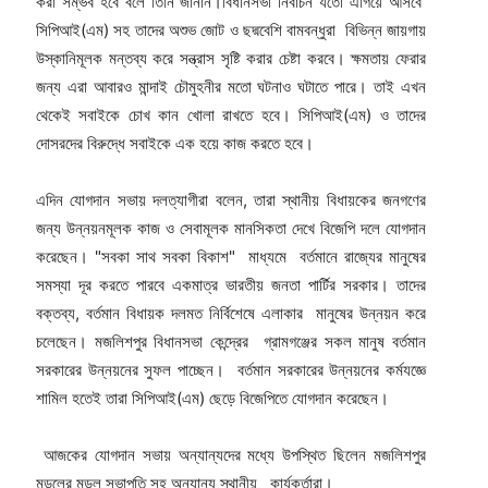
করা সম্ভব হবে বলে তিনি জানান।বিধানসভা নির্বাচন যতো এগিয়ে আসবে
সিপিআই(এম) সহ তাদের অশুভ জোট ও ছদ্মবেশি বামবন্ধুরা বিভিন্ন জায়গায়
উস্কানিমূলক মন্তব্য করে সন্ত্রাস সৃষ্টি করার চেষ্টা করবে। ক্ষমতায় ফেরার
জন্য এরা আবারও মান্দাই চৌমুহনীর মতো ঘটনাও ঘটাতে পারে। তাই এখন
থেকেই সবাইকে চোখ কান খোলা রাখতে হবে। সিপিআই(এম) ও তাদের
দোসরদের বিরুদ্ধে সবাইকে এক হয়ে কাজ করতে হবে।
এদিন যোগদান সভায় দলত্যাগীরা বলেন, তারা স্থানীয় বিধায়কের জনগণের
জন্য উন্নয়নমূলক কাজ ও সেবামূলক মানসিকতা দেখে বিজেপি দলে যোগদান
করেছেন। "সবকা সাথ সবকা বিকাশ" মাধ্যমে বর্তমানে রাজ্যের মানুষের
সমস্যা দূর করতে পারবে একমাত্র ভারতীয় জনতা পার্টির সরকার। তাদের
বক্তব্য, বর্তমান বিধায়ক দলমত নির্বিশেষে এলাকার মানুষের উন্নয়ন করে
চলেছেন। মজলিশপুর বিধানসভা কেন্দ্রের গ্রামগঞ্জের সকল মানুষ বর্তমান
সরকারের উন্নয়নের সুফল পাচ্ছেন। বর্তমান সরকারের উন্নয়নের কর্মযজ্ঞে
শামিল হতেই তারা সিপিআই(এম) ছেড়ে বিজেপিতে যোগদান করেছেন।
আজকের যোগদান সভায় অন্যান্যদের মধ্যে উপস্থিত ছিলেন মজলিশপুর
মন্ডলের মন্ডল সভাপতি সহ অন্যান্য স্থানীয় কার্যকর্তারা।