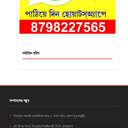
সর্বাধিক পঠিত
সম্পাদকের পছন্দ
ত্রিপুরার সরকারি কর্মচারীদের জন্য ৫ শতাংশ ডিএ ঘোষণা মুখ্যমন্ত্রীর
দুই দিনের সফরে ত্রিপুরায় উপরাষ্ট্রপতি সি.পি. রাধাকৃষ্ণন