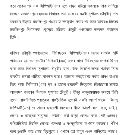
করে একের পর এক সিপিআই(এম) দলে ভাঙন ধরিয়ে সকলকে তাক লাগিয়ে
দিচ্ছেন মজলিশপুর কেন্দ্রের বিধায়ক তথা রাজ্যের মন্ত্রী সুশান্ত চৌধুরী। গত
শুক্রবার উত্তর মজলিশপুর পঞ্চায়েতে দলত্যাগ সভার পর আজ আবারও নিজের
মজলিশপুর বিধানসভা কেন্দ্রের হরিজয় চৌধুরী পঞ্চায়েতে দলবদল করালেন
তিনি।
হরিজয় চৌধুরী পঞ্চায়েতের দীর্ঘবছরের সিপিআই(এম) দলের সমর্থক ৭টি
পরিবারের ২৮ জন ভোটার সিপিআই(এম) দলের সাথে দীর্ঘবছরের সম্পর্ক ছিন্ন
করে আজ বিধায়ক সুশান্ত চৌধুরীর হাত থেকে বিজেপি দলের পতাকা নিয়ে
ভারতীয় জনতা পার্টিতে যোগদান করে। আজকে দলত্যাগের সভায় ভাষণ রাখতে
গিয়ে আজ সিপিআই(এম) দল ও তাদের ছদ্মবেশী মিত্রদের চাঁছাছোলা ভাষায়
আক্রমণ করলেন বিধায়ক সুশান্ত চৌধুরী। তীব্র আক্রমণাত্মক ভাষণে তিনি
বলেন, রাজনীতিতে প্রত্যেক রাজনৈতিক দলেরই একটা আদর্শ থাকে। কিন্তু
সিপিআই(এম) ও তাদের ছদ্মবেশী মিত্রদের নীতি আদর্শ বলে কিচ্ছু নেই।
দেশের ও রাজ্যের মানুষের সর্বনাশ করা ছাড়া কোনও কাজ নেই এদের।
কমিউনিস্টরা চিরদিন দেশের পরম্পরা ও সংস্কৃতিকে অপমান করেছে। পঁচিশ
বছর গুন্ডামি করে গেছে ত্রিপুরায়। এখানে তো মানুষ এখন শান্তিতে আছে।