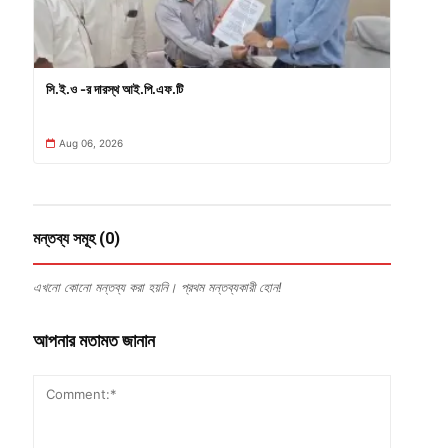
সি.ই.ও -র দারস্থ আই.পি.এফ.টি
Aug 06, 2026
মন্তব্য সমূহ (0)
এখনো কোনো মন্তব্য করা হয়নি। প্রথম মন্তব্যকারী হোন!
আপনার মতামত জানান