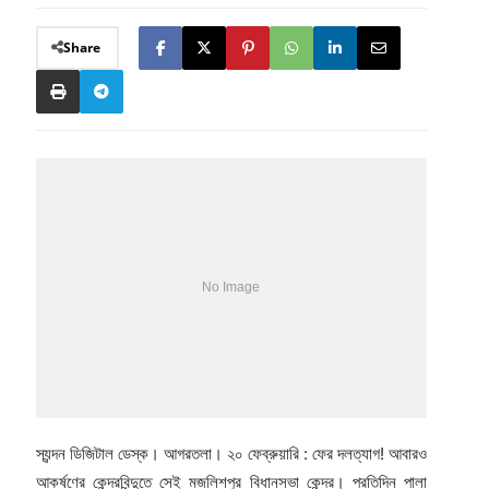
Share
স্যন্দন ডিজিটাল ডেস্ক। আগরতলা। ২০ ফেব্রুয়ারি : ফের দলত্যাগ! আবারও
আকর্ষণের কেন্দ্রবিন্দুতে সেই মজলিশপুর বিধানসভা কেন্দ্র। প্রতিদিন পালা