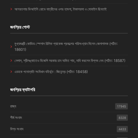
আগরতলায় ভিআইপি রোডে যাত্রীদের ওপর হামলা, টাকাপয়সা ও মোবাইল ছিনতাই
জনপ্রিয় পোস্ট
মুখ্যমন্ত্রী কোভিড স্পেশাল রিলিফ প্যাকেজ প্রকল্পের পরিসংখ্যান দিলেন জেলাশাসক (পঠিত:
18601)
নেপাল, শ্রীলঙ্কাতেও বিজেপি সরকার চান অমিত শাহ, দাবি করলেন বিপ্লব দেব (পঠিত: 18587)
এডহক পদোন্নতি সংবিধান বহির্ভূত : জিতেন্দ্র (পঠিত: 18458)
জনপ্রিয় ক্যাটাগরি
রাজ্য
17945
শীর্ষ সংবাদ
8328
বিশ্ব সংবাদ
4433