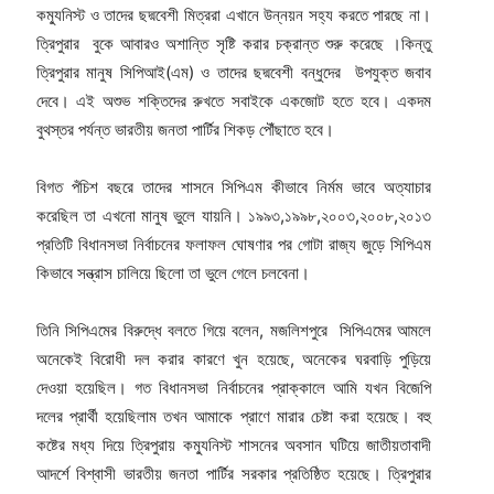
কম্যুনিস্ট ও তাদের ছদ্মবেশী মিত্ররা এখানে উন্নয়ন সহ্য করতে পারছে না।
ত্রিপুরার বুকে আবারও অশান্তি সৃষ্টি করার চক্রান্ত শুরু করেছে ।কিন্তু
ত্রিপুরার মানুষ সিপিআই(এম) ও তাদের ছদ্মবেশী বন্ধুদের উপযুক্ত জবাব
দেবে। এই অশুভ শক্তিদের রুখতে সবাইকে একজোট হতে হবে। একদম
বুথস্তর পর্যন্ত ভারতীয় জনতা পার্টির শিকড় পৌঁছাতে হবে।
বিগত পঁচিশ বছরে তাদের শাসনে সিপিএম কীভাবে নির্মম ভাবে অত্যাচার
করেছিল তা এখনো মানুষ ভুলে যায়নি। ১৯৯৩,১৯৯৮,২০০৩,২০০৮,২০১৩
প্রতিটি বিধানসভা নির্বাচনের ফলাফল ঘোষণার পর গোটা রাজ্য জুড়ে সিপিএম
কিভাবে সন্ত্রাস চালিয়ে ছিলো তা ভুলে গেলে চলবেনা।
তিনি সিপিএমের বিরুদ্ধে বলতে গিয়ে বলেন, মজলিশপুরে সিপিএমের আমলে
অনেকেই বিরোধী দল করার কারণে খুন হয়েছে, অনেকের ঘরবাড়ি পুড়িয়ে
দেওয়া হয়েছিল। গত বিধানসভা নির্বাচনের প্রাক্কালে আমি যখন বিজেপি
দলের প্রার্থী হয়েছিলাম তখন আমাকে প্রাণে মারার চেষ্টা করা হয়েছে। বহু
কষ্টের মধ্য দিয়ে ত্রিপুরায় কম্যুনিস্ট শাসনের অবসান ঘটিয়ে জাতীয়তাবাদী
আদর্শে বিশ্বাসী ভারতীয় জনতা পার্টির সরকার প্রতিষ্ঠিত হয়েছে। ত্রিপুরার