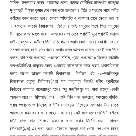
সার্বিক উন্নয়নের জন্য আমাদের দেশের নরেন্দ্র মোদীজির মার্গদর্শনে রাজ্যের
মুখ্যমন্ত্রী বিপ্লব কুমার দেব কাজ করে চলেছেন। নিষ্ঠা ও সততার সাথে দলীয়
কর্মীদের কাজ করতে হবে। কোনো গাফিলতি ও অলসতা মেনে নেওয়া হবে না
। সামনের বছরেই বিধানসভা নির্বাচন। তাই মানুষের পাশে গিয়ে মানুষের
উন্নয়নে কাজ করতে হবে। আজকের সভা থেকে প্রতিটি বুথে প্রতিটি ওয়ার্ডে
দলীয় নেতৃত্ব ও কর্মীদের তিনি বাড়ি বাড়ি যাওয়ার নির্দেশ দেন। কোথাও কোনো
সমস্যা রয়েছে কিনা তাও খতিয়ে দেখার জন্য আবেদন জানান ।সেই সঙ্গে তিনি
বলেন, যদি নগর পঞ্চায়েত, পঞ্চায়েত সমিতি, গ্রাম পঞ্চায়েত ও ভিলেজ কমিটির
জনপ্রতিনিধিরা মানুষের জন্য এভাবেই ভালোভাবে কাজ করার ধারাবাহিকতা
বজায় রাখেন তাহলে আগামী বিধানসভা নির্বাচনে এই ১০-মজলিশপুর
বিধানসভা কেন্দ্রে সিপিআই(এম) সহ অন্যান্য বিরোধী দলীয় প্রার্থীদের
নির্বাচনে জামানত বাজেয়াপ্ত হবে। শুধু মজলিশপুর নয় সারা রাজ্যে একটি
আসনও পাবে না সিপিআই(এম) । তাই তিনি নগর পঞ্চায়েত, পঞ্চায়েত সমিতি,
গ্রাম পঞ্চায়েত ও ভিলেজ কমিটির সদস্যদের নিজেদের এলাকার উন্নয়নকে
আরও জোরদার করার জন্য আহ্বান জানান। সেই সঙ্গে দলের প্রতিটি কর্মীকে
তিনি হাতে হাত মিলিয়ে একসঙ্গে কাজ করার নির্দেশ দেন। তাহলে
সিপিআই(এম) এর মতো অশুভ শক্তিকে ত্রিপুরা তথা গোটা দেশ থেকে বিদায়