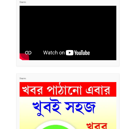
বিজ্ঞাপন
বিজ্ঞাপন