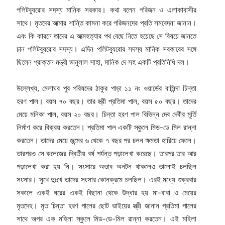
পলিটব্যুরোর সদস্য মানিক সরকার। কথা বলেন পরিজন ও এলাকাবাসীর
সাথে। মৃতদের আত্মার শান্তি কামনা করে পরিজনদের প্রতি সমবেদনা জানান।
এবং কি কারনে তাদের এ আত্মহত্যার পথ বেছে নিতে হয়েছে সে বিষয়ে জানতে
চান পলিটব্যুরোর সদস্য। এদিন পলিটব্যুরোর সদস্য মানিক সরকারের সঙ্গে
ছিলেন প্রাক্তন মন্ত্রী ভানুলাল সাহা, মানিক দে সহ একটি প্রতিনিধি দল।
উল্লেখ্য, মেলাঘর পুর পরিষদের ঠাকুর পাড়া ১১ নং ওয়ার্ডের বাসিন্দা চিন্তা
হরণ পাল। বয়স ৭০ বছর। তার স্ত্রী প্রতিমা পাল, বয়স ৫০ বছর। তাদের
মেয়ে মনিকা পাল, বয়স ২০ বছর। চিন্তা হরণ পাল বিভিন্ন দেব দেবীর মূর্তি
নির্মাণ করে বিক্রয় করতেন। প্রতিমা পাল একটি স্কুলে মিড-ডে মিল রান্না
করতেন। তাদের মেয়ে জন্মের ৬ থেকে ৭ বছর পর চলন ক্ষমতা হারিয়ে ফেলে।
তারপরও সে কলেজের দ্বিতীয় বর্ষ পর্যন্ত পড়ালেখা করেছে। তারপর তার আর
পড়ালেখা করা হয় নি। সংসারে অভাব অনটন থাকলেও ভালোই চলছিল
সংসার। সুখে দুঃখে তাদের সংসার কোনক্রমে চলছিল। এরই মধ্যে শুক্রবার
সকালে একই ঘরের একই বিছানা থেকে উদ্ধার হয় মা-বাবা ও মেয়ের
মৃতদেহ। মৃত চিন্তা হরণ পালের ছোট ভাইয়ের স্ত্রী জানান প্রতিমা পালের
সাথে অপর এক মহিলা স্কুলে মিড-ডে-মিল রান্না করতেন। এই মহিলা