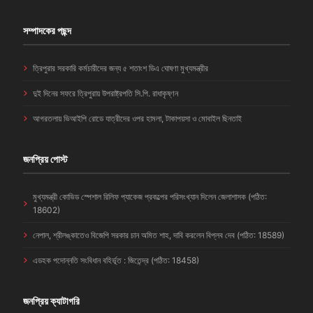
সম্পাদকের পছন্দ
ত্রিপুরার সরকারি কর্মচারীদের জন্য ৫ শতাংশ ডিএ ঘোষণা মুখ্যমন্ত্রীর
দুই দিনের সফরে ত্রিপুরায় উপরাষ্ট্রপতি সি.পি. রাধাকৃষ্ণন
আগরতলায় ভিআইপি রোডে যাত্রীদের ওপর হামলা, টাকাপয়সা ও মোবাইল ছিনতাই
জনপ্রিয় পোস্ট
মুখ্যমন্ত্রী কোভিড স্পেশাল রিলিফ প্যাকেজ প্রকল্পের পরিসংখ্যান দিলেন জেলাশাসক (পঠিত:
18602)
নেপাল, শ্রীলঙ্কাতেও বিজেপি সরকার চান অমিত শাহ, দাবি করলেন বিপ্লব দেব (পঠিত: 18589)
এডহক পদোন্নতি সংবিধান বহির্ভূত : জিতেন্দ্র (পঠিত: 18458)
জনপ্রিয় ক্যাটাগরি