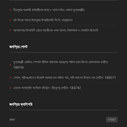
ত্রিপুরার সরকারি কর্মচারীদের জন্য ৫ শতাংশ ডিএ ঘোষণা মুখ্যমন্ত্রীর
দুই দিনের সফরে ত্রিপুরায় উপরাষ্ট্রপতি সি.পি. রাধাকৃষ্ণন
আগরতলায় ভিআইপি রোডে যাত্রীদের ওপর হামলা, টাকাপয়সা ও মোবাইল ছিনতাই
জনপ্রিয় পোস্ট
মুখ্যমন্ত্রী কোভিড স্পেশাল রিলিফ প্যাকেজ প্রকল্পের পরিসংখ্যান দিলেন জেলাশাসক (পঠিত:
18619)
নেপাল, শ্রীলঙ্কাতেও বিজেপি সরকার চান অমিত শাহ, দাবি করলেন বিপ্লব দেব (পঠিত: 18607)
এডহক পদোন্নতি সংবিধান বহির্ভূত : জিতেন্দ্র (পঠিত: 18474)
জনপ্রিয় ক্যাটাগরি
রাজ্য
17957