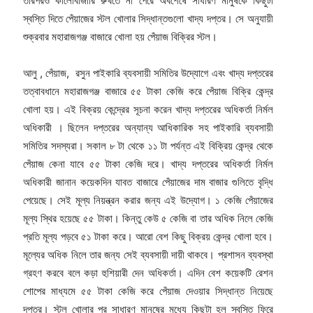
তারপরও কালোবাজারি রুখতে না পেরে অবশেষে সাধারণ মানুষকে কিছুটা
স্বস্তি দিতে পেঁয়াজের স্টল খোলার সিদ্ধান্তগুলো খাদ্য দপ্তর। সে অনুযায়ী
শুক্রবার মহারাজগঞ্জ বাজারে খোলা হয় পেঁয়াজ বিক্রির স্টল।
আলু , পেঁয়াজ, রসুন পাইকারি ব্যবসায়ী সমিতির উদ্যোগে এবং খাদ্য দপ্তরের
তত্বাবধানে মহারাজগঞ্জ বাজারে ৫৫ টাকা কেজি করে পেঁয়াজ বিক্রি কেন্দ্র
খোলা হয়। এই বিক্রয় কেন্দ্রের সূচনা করেন খাদ্য দপ্তরের অধিকর্তা নির্মল
অধিকারী । ছিলেন দপ্তরের অন্যান্য আধিকারিক সহ পাইকারি ব্যবসায়ী
সমিতির সদস্যরা। সকাল ৮ টা থেকে ১১ টা পর্যন্ত এই বিক্রিয় কেন্দ্র থেকে
পেঁয়াজ কেনা যাবে ৫৫ টাকা কেজি দরে। খাদ্য দপ্তরের অধিকর্তা নির্মল
অধিকারী জানান কয়েকদিন যাবত বাজারে পেঁয়াজের দাম বাজার গুলিতে বৃদ্ধি
পেয়েছে। সেই মূল্য নিয়ন্ত্রন করার জন্য এই উদ্যোগ। ১ কেজি পেঁয়াজের
মূল্য স্থির হয়েছে ৫৫ টাকা। কিন্তু কেউ ৫ কেজি বা তার অধিক নিলে কেজি
প্রতি মূল্য পড়বে ৫১ টাকা করে। আরো বেশ কিছু বিক্রয় কেন্দ্র খোলা হবে।
মূল্যের অধিক নিলে তার জন্য সেই ব্যবসায়ী দায়ী থাকবে। প্রশাসন ব্যবস্থা
গ্রহণ করবে বলে কড়া হুশিয়ারী দেন অধিকর্তা। এদিন বেশ কয়েকটি রেশন
শোপের মাধ্যমে ৫৫ টাকা কেজি করে পেঁয়াজ দেওয়ার সিদ্ধান্ত নিয়েছে
দপ্তর। স্টল খোলার পর সাধারণ মানুষের মধ্যে কিছুটা হল স্বস্তি ফিরে