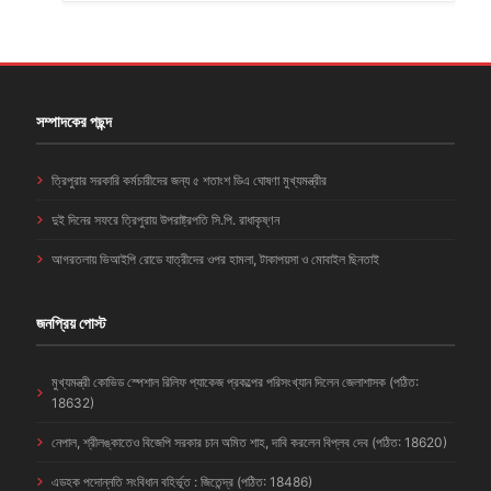
সম্পাদকের পছন্দ
ত্রিপুরার সরকারি কর্মচারীদের জন্য ৫ শতাংশ ডিএ ঘোষণা মুখ্যমন্ত্রীর
দুই দিনের সফরে ত্রিপুরায় উপরাষ্ট্রপতি সি.পি. রাধাকৃষ্ণন
আগরতলায় ভিআইপি রোডে যাত্রীদের ওপর হামলা, টাকাপয়সা ও মোবাইল ছিনতাই
জনপ্রিয় পোস্ট
মুখ্যমন্ত্রী কোভিড স্পেশাল রিলিফ প্যাকেজ প্রকল্পের পরিসংখ্যান দিলেন জেলাশাসক (পঠিত:
18632)
নেপাল, শ্রীলঙ্কাতেও বিজেপি সরকার চান অমিত শাহ, দাবি করলেন বিপ্লব দেব (পঠিত: 18620)
এডহক পদোন্নতি সংবিধান বহির্ভূত : জিতেন্দ্র (পঠিত: 18486)