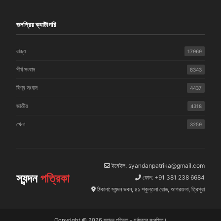
জনপ্রিয় ক্যাটাগরি
রাজ্য
17969
শীর্ষ সংবাদ
8343
বিশ্ব সংবাদ
4437
জাতীয়
4318
খেলা
3259
ইমেইল: syandanpatrika@gmail.com
স্যন্দন
পত্রিকা
ফোন: +91 381 238 6684
ঠিকানা: স্যন্দন ভবন, ৪১ শকুন্তলা রোড, আগরতলা, ত্রিপুরা
Copyright © 2026 স্যান্দন পত্রিকা - সর্বস্বত্ব সংরক্ষিত।