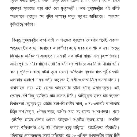
গ্রহন করার জন্য স্পেশাল টাস্ক ফোর্স গঠনের ঘোষণা দেন। রঙ না দেখে
ব্যবস্থা গ্রহণের কড়া বার্তা দেন মুখ্যমন্ত্রী। আর মুখ্যমন্ত্রীর এই বলিষ্ঠ
পদক্ষেপকে রাজ্যের শুভ বুদ্ধি সম্পন্ন মানুষ স্বাগত জানিয়েছে। প্রশংসা
কুড়িয়েছে সর্বত্র।
কিন্তু মুখ্যমন্ত্রীর কড়া বার্তা ও পদক্ষেপ গ্রহণের ঘোষণার পরেই একাংশ
অত্যুৎসাহীর কারনে বদনামের অনগশীদার হচ্ছে সরকার ও শাসক দল। তাদের
হিংসাত্মক কার্যকলাপ অব্যাহত। এমনই এক ঘটনা সামনে এল বৃহস্পতিবার।
এদিন পূর্ব চানমারির বাসিন্দা দেবাশিস বর্মণ স্ব-পরিবারে এন সি সি থানায় ধর্নায়
বসে। পুলিশের কাছে ঘটনা তুলে ধরেন। অভিযোগ বুধবার রাতে পূর্ব চামমারী
এলাকায় একাংশ শাসক দলীয় অত্যুৎসাহী কর্মী ও নেতা মিলে হামলা চালায়।
ধারাবাহিক ভাবে এই ধরনের আক্রমণের ঘটনা ঘটছে এলাকাজুড়ে। এই
ক্ষেত্রে বেশ কিছু ব্যক্তির নাম জানান তিনি। অভিযুক্ত হলেন চার বড়জলা
বিধানসভা কেন্দ্রের যুব মোর্চার সভাপতি রাজীব সাহা, ৬ নং ওয়ার্ডের কর্পোরেটর
মিঠুন দাশ বৈষ্ণব, গৌতম দত্ত, আশীষ সাহা সহ তাদের সংগোপাঙ্গরা। প্রায়
প্রতিদিন রাতের বেলায় এভাবে আক্রমণ সংগঠিত করছে তারা। অশ্লীল
ভাষায় গালিগালাজ এবং ইট পাটকেল ছুড়ে বাড়িতে। আতঙ্কিত পরিবারটি।
পরিবারের লোকজনদের আরো অভিযোগ গত ২৮ এপ্রিল মুখ্যমন্ত্রীর কাছে চিঠি