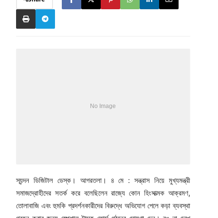
স্যন্দন ডিজিটাল ডেস্ক। আগরতলা। ৪ মে : সন্ত্রাস নিয়ে মুখ্যমন্ত্রী
সমাজদ্রোহীদের সতর্ক করে বলেছিলেন রাজ্যে কোন হিংসাত্মক আক্রমণ,
তোলাবাজি এবং হুমকি প্রদর্শনকারীদের বিরুদ্ধে অভিযোগ পেলে কড়া ব্যবস্থা