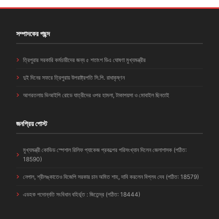
সম্পাদকের পছন্দ
ত্রিপুরার সরকারি কর্মচারীদের জন্য ৫ শতাংশ ডিএ ঘোষণা মুখ্যমন্ত্রীর
দুই দিনের সফরে ত্রিপুরায় উপরাষ্ট্রপতি সি.পি. রাধাকৃষ্ণন
আগরতলায় ভিআইপি রোডে যাত্রীদের ওপর হামলা, টাকাপয়সা ও মোবাইল ছিনতাই
জনপ্রিয় পোস্ট
মুখ্যমন্ত্রী কোভিড স্পেশাল রিলিফ প্যাকেজ প্রকল্পের পরিসংখ্যান দিলেন জেলাশাসক (পঠিত:
18590)
নেপাল, শ্রীলঙ্কাতেও বিজেপি সরকার চান অমিত শাহ, দাবি করলেন বিপ্লব দেব (পঠিত: 18579)
এডহক পদোন্নতি সংবিধান বহির্ভূত : জিতেন্দ্র (পঠিত: 18444)