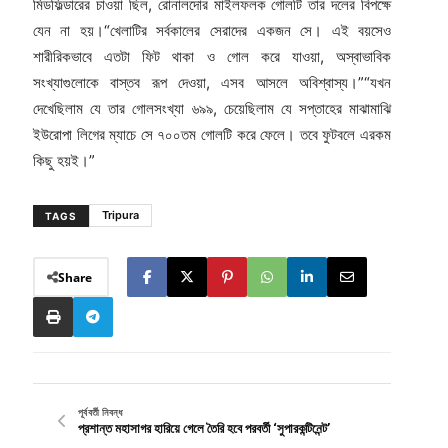
মিডফিল্ডারের চাওয়া ছিল, রোনালদোর মাইলফলক গোলটি তার দলের বিপক্ষে
যেন না হয়।“খেলাটির সর্বকালের সেরাদের একজন সে। এই বয়সেও
শারীরিকভাবে এতটা ফিট থাকা ও গোল করে যাওয়া, অস্বাভাবিক
সংখ্যাগুলোকে বাস্তব রূপ দেওয়া, এসব আসলে অবিশ্বাস্য।”“যখন
দেখেছিলাম যে তার গোলসংখ্যা ৬৯৯, চেয়েছিলাম যে সপ্তাহের মাঝামাঝি
ইউরোপা লিগের ম্যাচে সে ৭০০তম গোলটি করে ফেলে। তবে ফুটবলে এরকম
কিছু হয়ই।”
Tripura
TAGS
Share
পূর্ববর্তী নিবন্ধ
প্রশান্ত মহাসাগর হারিয়ে গেলে তৈরি হবে পরবর্তী ‘সুপারকন্টিনেন্ট’