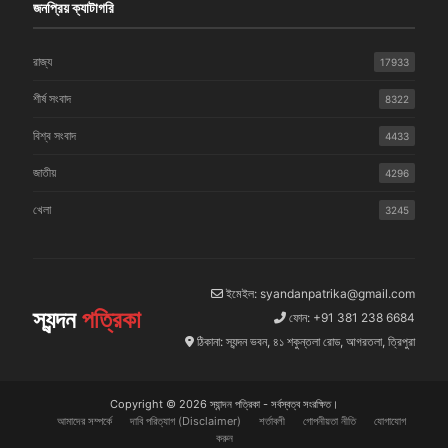
জনপ্রিয় ক্যাটাগরি
রাজ্য
17933
শীর্ষ সংবাদ
8322
বিশ্ব সংবাদ
4433
জাতীয়
4296
খেলা
3245
ইমেইল: syandanpatrika@gmail.com
স্যন্দন
পত্রিকা
ফোন: +91 381 238 6684
ঠিকানা: স্যন্দন ভবন, ৪১ শকুন্তলা রোড, আগরতলা, ত্রিপুরা
Copyright © 2026 স্যান্দন পত্রিকা - সর্বস্বত্ব সংরক্ষিত।
আমাদের সম্পর্কে
দাবি পরিত্যাগ (Disclaimer)
শর্তাবলী
গোপনীয়তা নীতি
যোগাযোগ
করুন