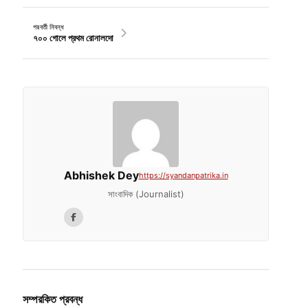
পরবর্তী নিবন্ধ
৭০০ গোলে প্রথম রোনালদো￼
Abhishek Dey
https://syandanpatrika.in
সাংবাদিক (Journalist)
সম্পরকিত প্রবন্ধ