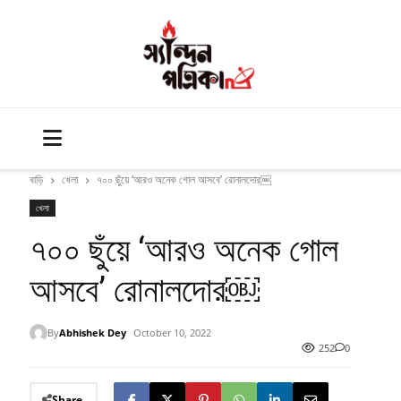
বাড়ি
খেলা
৭০০ ছুঁয়ে ‘আরও অনেক গোল আসবে’ রোনালদোর￼
খেলা
৭০০ ছুঁয়ে ‘আরও অনেক গোল
আসবে’ রোনালদোর￼
By
Abhishek Dey
October 10, 2022
252
0
Share