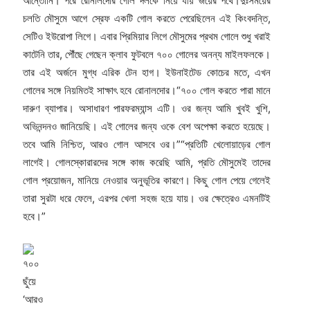
আন্তোনি। পরে রোনালদোর গোল দলকে নিয়ে যায় জয়ের পথে।দুঃসময়ের
চলতি মৌসুমে আগে স্রেফ একটি গোল করতে পেরেছিলেন এই কিংবদন্তি,
সেটিও ইউরোপা লিগে। এবার প্রিমিয়ার লিগে মৌসুমের প্রথম গোলে শুধু খরাই
কাটেনি তার, পৌঁছে গেছেন ক্লাব ফুটবলে ৭০০ গোলের অনন্য মাইলফলকে।
তার এই অর্জনে মুগ্ধ এরিক টেন হাগ। ইউনাইটেড কোচের মতে, এখন
গোলের সঙ্গে নিয়মিতই সাক্ষাৎ হবে রোনালদোর।“৭০০ গোল করতে পারা মানে
দারুণ ব্যাপার। অসাধারণ পারফরম্যান্স এটি। ওর জন্য আমি খুবই খুশি,
অভিনন্দনও জানিয়েছি। এই গোলের জন্য ওকে বেশ অপেক্ষা করতে হয়েছে।
তবে আমি নিশ্চিত, আরও গোল আসবে ওর।”“প্রতিটি খেলোয়াড়ের গোল
লাগেই। গোলস্কোরারদের সঙ্গে কাজ করেছি আমি, প্রতি মৌসুমেই তাদের
গোল প্রয়োজন, মানিয়ে নেওয়ার অনুভূতির কারণে। কিছু গোল পেয়ে গেলেই
তারা সুরটা ধরে ফেলে, এরপর খেলা সহজ হয়ে যায়। ওর ক্ষেত্রেও এমনটিই
হবে।”