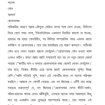
পারিবারিক কারণে প্রাক-মৌসুমে দেরিতে দলের সঙ্গে যোগ দেওয়া, ফিটনেস
ফিরে পেতে সময় লাগা, ইউনাইটেডের একাদশে নিয়মিত জায়গা না পাওয়া,
ম্যাচের পর ম্যাচ গোলবিহীন, সব মিলিয়ে সাম্প্রতিক সময় একদম ভালো
কাটছিল না রোনালদোর। তবে তার ক্যারিয়ার তো দারুণ ঝলমলে। সতীর্থের
গোল গুনে যেমন হয়রান ব্রুনো ফের্নান্দেস।“রোনালদোর গোল গুনতে থাকা
এখনও কঠিন। কারণ প্রায় প্রতি সপ্তাহেই মনে হয় সে নতুন কোনো রেকর্ড
গড়েছে।”জাতীয় দলে ও ক্লাবে রোনালদোকে কাছ থেকেই দেখেন ফের্নান্দেস।
তার মতে, নিজের কীর্তির চেয়ে দলের জয়ই রোনালদোকে তৃপ্তি দিচ্ছে
বেশি।“আমি সত্যিই খুশি, কারণ এই গোলটির জন্য সে অনেক পরিশ্রম
করছিল। আজকে সে গোলটি পেয়েছে এবং দল জিতেছে। এটিই তার কাছে
সবচেয়ে গুরুত্বপূর্ণ যে, দল জিতেছে।”রোনালদোর যেসব কীর্তি-অর্জন,
পরিসংখ্যানের পাতায় যেসব আঁকিবুকি, এসবকে অনেক সময় পরবাস্তব কিছু
মনে হয় এভারটন কোচ ফ্র্যাঙ্ক ল্যাম্পার্ডের কাছে। তবে সাবেক এই