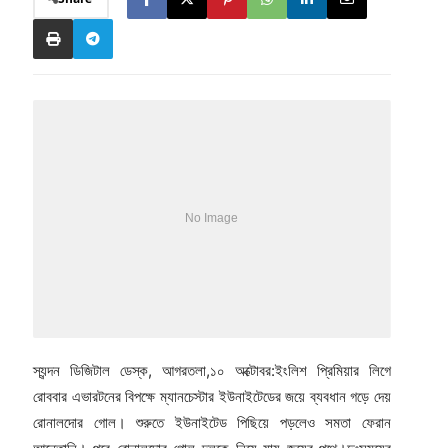
স্যন্দন ডিজিটাল ডেস্ক, আগরতলা,১০ অক্টোবর:ইংলিশ প্রিমিয়ার লিগে
রোববার এভারটনের বিপক্ষে ম্যানচেস্টার ইউনাইটেডের জয়ে ব্যবধান গড়ে দেয়
রোনালদোর গোল। শুরুতে ইউনাইটেড পিছিয়ে পড়লেও সমতা ফেরান