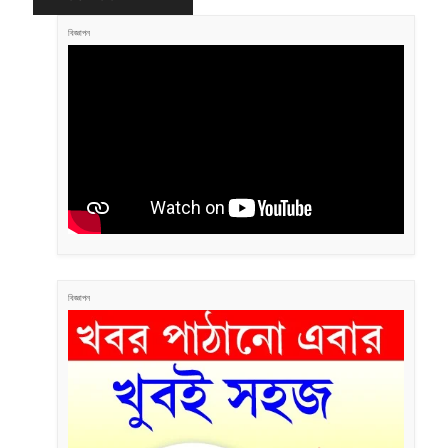
বিজ্ঞাপন
বিজ্ঞাপন