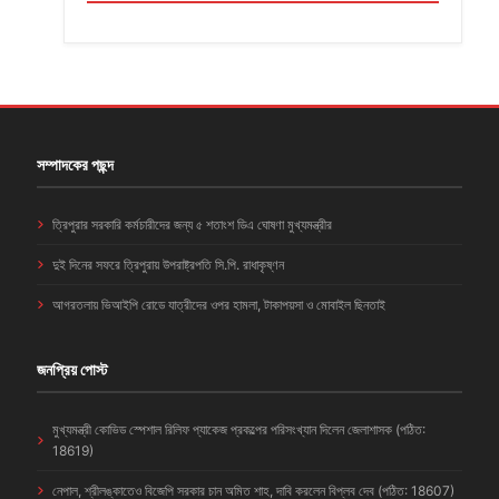
সম্পাদকের পছন্দ
ত্রিপুরার সরকারি কর্মচারীদের জন্য ৫ শতাংশ ডিএ ঘোষণা মুখ্যমন্ত্রীর
দুই দিনের সফরে ত্রিপুরায় উপরাষ্ট্রপতি সি.পি. রাধাকৃষ্ণন
আগরতলায় ভিআইপি রোডে যাত্রীদের ওপর হামলা, টাকাপয়সা ও মোবাইল ছিনতাই
জনপ্রিয় পোস্ট
মুখ্যমন্ত্রী কোভিড স্পেশাল রিলিফ প্যাকেজ প্রকল্পের পরিসংখ্যান দিলেন জেলাশাসক (পঠিত:
18619)
নেপাল, শ্রীলঙ্কাতেও বিজেপি সরকার চান অমিত শাহ, দাবি করলেন বিপ্লব দেব (পঠিত: 18607)