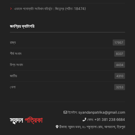
এডহক পদোন্নতি সংবিধান বহির্ভূত : জিতেন্দ্র (পঠিত: 18474)
জনপ্রিয় ক্যাটাগরি
রাজ্য
17957
শীর্ষ সংবাদ
8337
বিশ্ব সংবাদ
4434
জাতীয়
4310
খেলা
3253
ইমেইল: syandanpatrika@gmail.com
স্যন্দন
পত্রিকা
ফোন: +91 381 238 6684
ঠিকানা: স্যন্দন ভবন, ৪১ শকুন্তলা রোড, আগরতলা, ত্রিপুরা