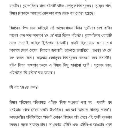
যাত্রীর। বৃহস্পতিবার রাতে ঘটনাটি ঘটছে বেঙ্গালুরু বিমানবন্দরে। সূত্রের দাবি,
বিমান চালককে আপাতত রোজকার কাজ থেকে বাদ দেওয়া হয়েছে।
বিমানের বিপদ যেন কাটছেই না! আমেদাবাদের বিমান দুর্ঘটনার রেশ কাটার
আগেই ফের মাঝ আকাশে ‘মে ডে’ বার্তা দিলেন পাইলট। বৃহস্পতিবার গুয়াহাটি
থেকে চেন্নাই যাচ্ছিল ইন্ডিগোর বিমানটি। যাত্রী ছিল ১৬৮ জন। মাঝ
আকাশে চালক দেখেন, বিমানের জ্বালানি একেবারে তলানিতে। তখনই ‘মে ডে’
কল করেন তিনি। তড়িঘড়ি বেঙ্গালুরুর বিমানবন্দরে অবতরণ করে বিমানটি।
যদিও বিমান সংস্থার তরফে এ বিষয়ে কিছু জানানো হয়নি। সূত্রের খবর,
পাইলটকে ‘ডি রস্টার’ করা হয়েছে।
কী এই ‘মে ডে’ কল?
বিমান পরিষেবার পরিভাষায় এটিকে ‘বিপদ সংকেত’ বলা হয়। ফরাসি শব্দ
‘মেইডার’ থেকে মে’ডে শব্দটির উৎপত্তি। এর অর্থ ‘আমাকে সাহায্য করুন’।
আপৎকালীন পরিস্থিতিতে পাইলট কোনও বিপদের আঁচ পেলে এই শব্দটি ব্যবহার
করেন। দ্রুত সাহায্য চান। সাধারণত এটিসি এবং এটিসি-র আওতায় থাকা