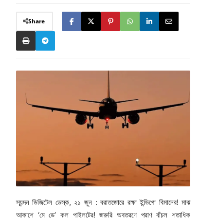
Share
স্যন্দন ডিজিটেল ডেস্ক, ২১ জুন : বরাতজোরে রক্ষা ইন্ডিগো বিমানের! মাঝ
আকাশে ‘মে ডে’ কল পাইলটের! জরুরি অবতরণে প্রাণ বাঁচল শতাধিক