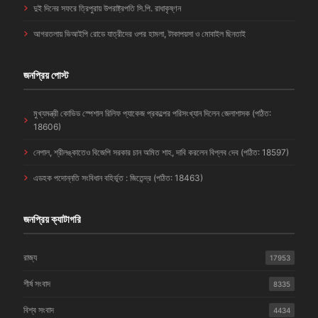
দুই দিনের সফরে ত্রিপুরায় উপরাষ্ট্রপতি সি.পি. রাধাকৃষ্ণন
আগরতলায় ভিআইপি রোডে যাত্রীদের ওপর হামলা, টাকাপয়সা ও মোবাইল ছিনতাই
জনপ্রিয় পোস্ট
মুখ্যমন্ত্রী কোভিড স্পেশাল রিলিফ প্যাকেজ প্রকল্পের পরিসংখ্যান দিলেন জেলাশাসক (পঠিত:
18606)
নেপাল, শ্রীলঙ্কাতেও বিজেপি সরকার চান অমিত শাহ, দাবি করলেন বিপ্লব দেব (পঠিত: 18597)
এডহক পদোন্নতি সংবিধান বহির্ভূত : জিতেন্দ্র (পঠিত: 18463)
জনপ্রিয় ক্যাটাগরি
রাজ্য
17953
শীর্ষ সংবাদ
8335
বিশ্ব সংবাদ
4434