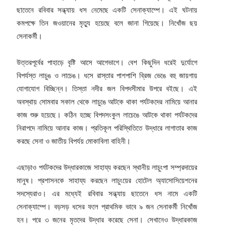
ছাতেনে রবিবার সন্ধ্যায় ধস নেমেছে একটি সেনাক্যাম্পে। এই ঘটনায়
কমপক্ষে তিন জওয়ানের মৃত্যু হয়েছে বলে জানা গিয়েছে। নিখোঁজ ছয়
সেনাকর্মী।
উত্তরপূর্বের পাহাড়ে বৃষ্টি আসে আগেভাগে। বেশ কিছুদিন ধরেই দুর্যোগে
বিপর্যস্ত লাচুঙ ও লাচেঙ। ধসে রাস্তার পাশপাশি ব্রিজ ভেঙে বহু জায়গায়
যোগাযোগ বিচ্ছিন্ন। তিস্তা নদীর জল বিপদসীমার উপরে বইছে। এই
অবস্থায় সোমবার সকাল থেকে লাচুঙে আটকে থাকা পর্যটকদের নামিয়ে আনার
কাজ শুরু হয়েছে। কঠিন হচ্ছে বিপদসংকুল লাচেঙে আটকে থাকা পর্যটকদের
নিরাপদে নামিয়ে আনার কাজ। প্রতিকূল পরিস্থিতিতে উদ্ধারে লাগাতার কাজ
করছে সেনা ও জাতীয় বিপর্যয় মোকাবিলা বাহিনী।
এছাড়াও পর্যটকদের উদ্ধারকাজে সাহায্য করছেন স্থানীয় লাচুংপা সম্প্রদায়ের
মানুষ। প্রশাসনকে সাহায্য করছেন লাচুংয়ের হোটেল অ্যাসোসিয়েশনের
সদস্যেরাও। এর মধ্যেই রবিবার সন্ধ্যায় ছাতেনে ধস নামে একটি
সেনাক্যাম্পে। বড়সড় ধসের ফলে প্রাথমিক ভাবে ৯ জন সেনাকর্মী নিখোঁজ
হন। পরে ৩ জনের মৃতদের উদ্ধার করেছে সেনা। সেখানেও উদ্ধারকাজ