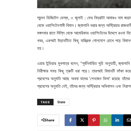
স্যন্দন ডিজিটেল ডেস্ক, ৩ জুলাই : ফের বিভ্রাট! আবারও নাম জড়া
থেকে ওয়াশিংটনগামী বিমান। জ্বালানি ভরার জন্য অস্ট্রিয়ার রাজধ
মঙ্গলবার রাতে দিল্লি থেকে আমেরিকার ওয়াশিংটনের উদ্দেশে রওনা দ
খবর, এরপরই উড়ানটিতে কিছু যান্ত্রিক গোলযোগ চোখে পড়ে বিমানক
হয়।
এয়ার ইন্ডিয়ার মুখপাত্র বলেন, “পূর্বনির্ধারিত সূচি অনুযায়ী, জ্বা
নিরীক্ষার সময় কিছু ত্রুটি ধরা পড়ে। তারপরই বিমানটি ফাঁকা ক
প্রবেশের অনুমতি আছে অথবা যাদের ‘শেনজেন ভিসা’ রয়েছে তাঁদের 
প্রবেশের অনুমতি নেই, তাঁদের জন্য অস্ট্রিয়ার অভিবাসন এবং নিরাপত
State
TAGS
Share