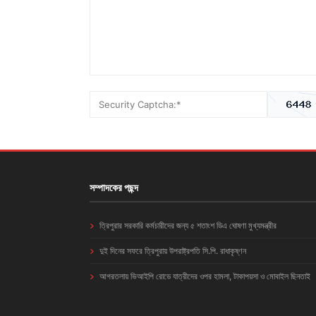
সম্পাদকের পছন্দ
ত্রিপুরার সরকারি কর্মচারীদের জন্য ৫ শতাংশ ডিএ ঘোষণা মুখ্যমন্ত্রীর
দুই দিনের সফরে ত্রিপুরায় উপরাষ্ট্রপতি সি.পি. রাধাকৃষ্ণন
আগরতলায় ভিআইপি রোডে যাত্রীদের ওপর হামলা, টাকাপয়সা ও মোবাইল ছিনতাই