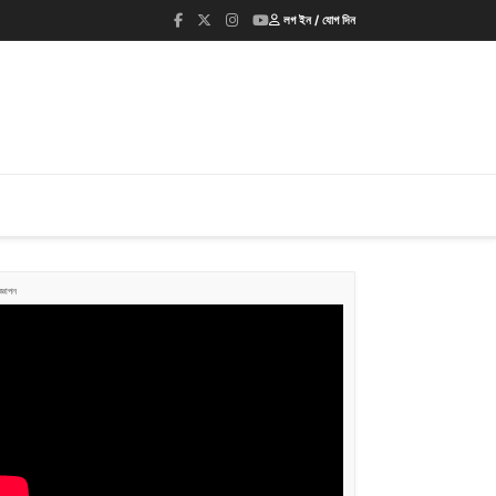
লগ ইন / যোগ দিন
জ্ঞাপন