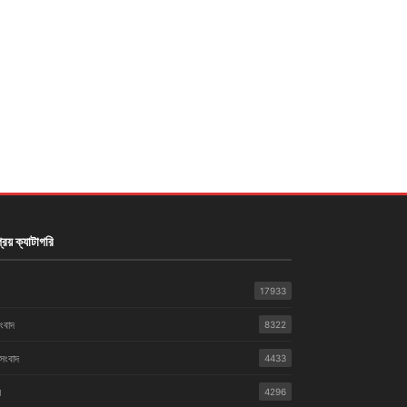
রিয় ক্যাটাগরি
17933
সংবাদ
8322
 সংবাদ
4433
়
4296