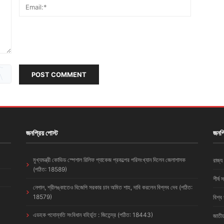
POST COMMENT
জনপ্রিয় পোস্ট
জনপ্
মুখ্যমন্ত্রী কোভিড স্পেশাল রিলিফ প্যাকেজ প্রকল্পের পরিসংখ্যান দিলেন জেলাশাসক
রাজ্য
(পঠিত: 18589)
শীর্ষ 
নেপাল, শ্রীলঙ্কাতেও বিজেপি সরকার চান অমিত শাহ, দাবি করলেন বিপ্লব দেব (পঠিত:
18579)
বিশ্ব
এডহক পদোন্নতি সংবিধান বহির্ভূত : জিতেন্দ্র (পঠিত: 18443)
জাতীয