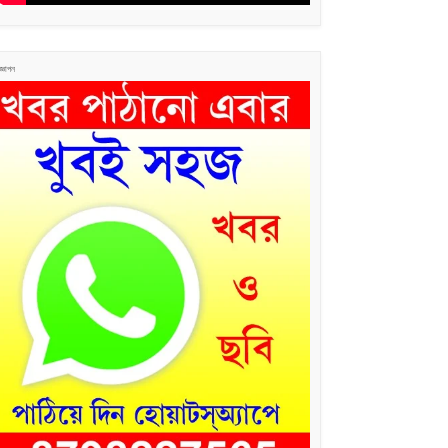
জ্ঞাপন