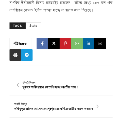
নাগরিক দীর্ঘমেয়াদী ভিসায় মহারাষ্ট্রে রয়েছেন। তাঁদের মধ্যে ১০৭ জন পাক
নাগরিকের কোনও ‘হদিশ’ পাওয়া যাচ্ছে না বলেও জানা গিয়েছে।
State
TAGS
Share
পূর্ববর্তী নিবন্ধ
ঘুরপথে পাকিস্তানে রফতানি হচ্ছে ভারতীয় পণ্য !
পরবর্তী নিবন্ধ
অভিযুক্ত জাবেদ হোসেনকে গ্রেপ্তারের দাবিতে জাতীয় সড়ক অবরোধ