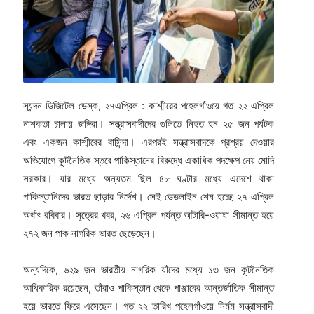
স্যন্দন ডিজিটেল ডেস্ক, ২৭এপ্রিল : কাশ্মীরের পহেলগাঁওয়ে গত ২২ এপ্রিল
নাশকতা চালায় জঙ্গিরা। সন্ত্রাসবাদীদের গুলিতে নিহত হন ২৫ জন পর্যটক
এবং একজন কাশ্মীরের বাসিন্দা। এরপরই সন্ত্রাসবাদকে প্রশ্রয় দেওয়ার
অভিযোগে কূটনৈতিক স্তরে পাকিস্তানের বিরুদ্ধে একাধিক পদক্ষেপ নেয় মোদি
সরকার। যার মধ্যে অন্যতম ছিল ৪৮ ঘণ্টার মধ্যে এদেশে থাকা
পাকিস্তানিদের ভারত ছাড়ার নির্দেশ। সেই ডেডলাইন শেষ হচ্ছে ২৭ এপ্রিল
অর্থাৎ রবিবার। সূত্রের খবর, ২৬ এপ্রিল পর্যন্ত আটারি-ওয়াঘা সীমান্ত হয়ে
২৭২ জন পাক নাগরিক ভারত ছেড়েছেন।
অন্যদিকে, ৬২৯ জন ভারতীয় নাগরিক যাঁদের মধ্যে ১৩ জন কূটনৈতিক
আধিকারিক রয়েছেন, তাঁরাও পাকিস্তান থেকে পাঞ্জাবের আন্তর্জাতিক সীমান্ত
হয়ে ভারতে ফিরে এসেছেন। গত ২২ তারিখ পহেলগাঁওয়ে নির্মম সন্ত্রাসবাদী