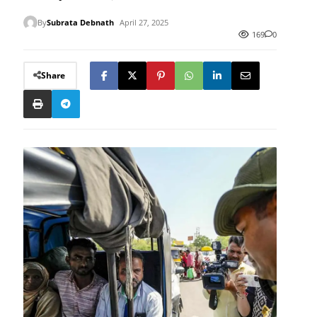
By
Subrata Debnath
April 27, 2025
169
0
Share