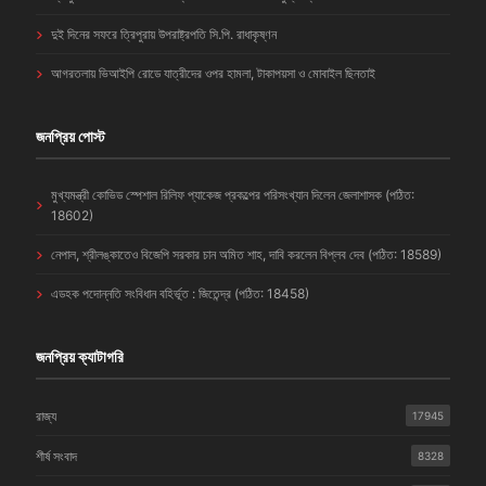
দুই দিনের সফরে ত্রিপুরায় উপরাষ্ট্রপতি সি.পি. রাধাকৃষ্ণন
আগরতলায় ভিআইপি রোডে যাত্রীদের ওপর হামলা, টাকাপয়সা ও মোবাইল ছিনতাই
জনপ্রিয় পোস্ট
মুখ্যমন্ত্রী কোভিড স্পেশাল রিলিফ প্যাকেজ প্রকল্পের পরিসংখ্যান দিলেন জেলাশাসক (পঠিত:
18602)
নেপাল, শ্রীলঙ্কাতেও বিজেপি সরকার চান অমিত শাহ, দাবি করলেন বিপ্লব দেব (পঠিত: 18589)
এডহক পদোন্নতি সংবিধান বহির্ভূত : জিতেন্দ্র (পঠিত: 18458)
জনপ্রিয় ক্যাটাগরি
রাজ্য
17945
শীর্ষ সংবাদ
8328