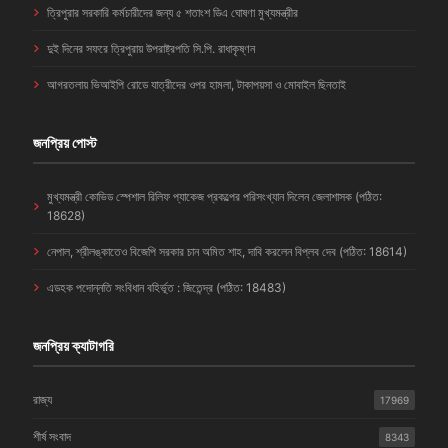
ত্রিপুরার সরকারি কর্মচারীদের জন্য ৫ শতাংশ ডিএ ঘোষণা মুখ্যমন্ত্রীর
দুই দিনের সফরে ত্রিপুরায় উপরাষ্ট্রপতি সি.পি. রাধাকৃষ্ণন
আগরতলায় ভিআইপি রোডে যাত্রীদের ওপর হামলা, টাকাপয়সা ও মোবাইল ছিনতাই
জনপ্রিয় পোস্ট
মুখ্যমন্ত্রী কোভিড স্পেশাল রিলিফ প্যাকেজ প্রকল্পের পরিসংখ্যান দিলেন জেলাশাসক (পঠিত:
18628)
নেপাল, শ্রীলঙ্কাতেও বিজেপি সরকার চান অমিত শাহ, দাবি করলেন বিপ্লব দেব (পঠিত: 18614)
এডহক পদোন্নতি সংবিধান বহির্ভূত : জিতেন্দ্র (পঠিত: 18483)
জনপ্রিয় ক্যাটাগরি
রাজ্য
17969
শীর্ষ সংবাদ
8343