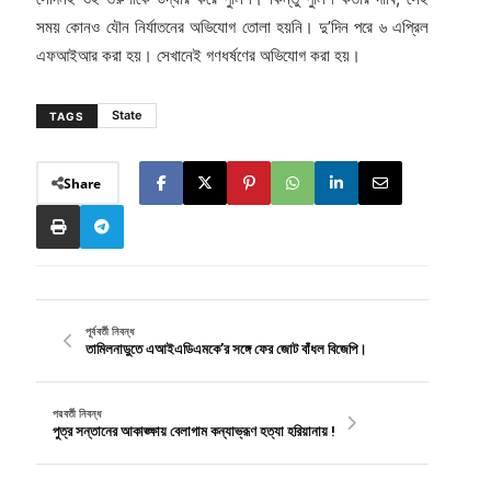
সময় কোনও যৌন নির্যাতনের অভিযোগ তোলা হয়নি। দু’দিন পরে ৬ এপ্রিল
এফআইআর করা হয়। সেখানেই গণধর্ষণের অভিযোগ করা হয়।
State
TAGS
Share
পূর্ববর্তী নিবন্ধ
তামিলনাড়ুতে এআইএডিএমকে’র সঙ্গে ফের জোট বাঁধল বিজেপি।
পরবর্তী নিবন্ধ
পুত্র সন্তানের আকাঙ্ক্ষায় বেলাগাম কন্যাভ্রূণ হত্যা হরিয়ানায় !