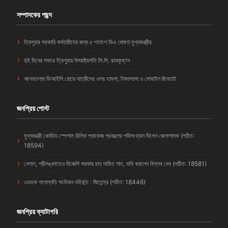
সম্পাদকের পছন্দ
ত্রিপুরার সরকারি কর্মচারীদের জন্য ৫ শতাংশ ডিএ ঘোষণা মুখ্যমন্ত্রীর
দুই দিনের সফরে ত্রিপুরায় উপরাষ্ট্রপতি সি.পি. রাধাকৃষ্ণন
আগরতলায় ভিআইপি রোডে যাত্রীদের ওপর হামলা, টাকাপয়সা ও মোবাইল ছিনতাই
জনপ্রিয় পোস্ট
মুখ্যমন্ত্রী কোভিড স্পেশাল রিলিফ প্যাকেজ প্রকল্পের পরিসংখ্যান দিলেন জেলাশাসক (পঠিত:
18594)
নেপাল, শ্রীলঙ্কাতেও বিজেপি সরকার চান অমিত শাহ, দাবি করলেন বিপ্লব দেব (পঠিত: 18581)
এডহক পদোন্নতি সংবিধান বহির্ভূত : জিতেন্দ্র (পঠিত: 18446)
জনপ্রিয় ক্যাটাগরি