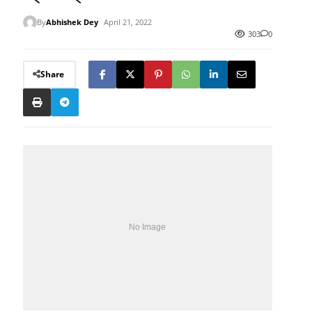
By
Abhishek Dey
April 21, 2022
303
0
Share