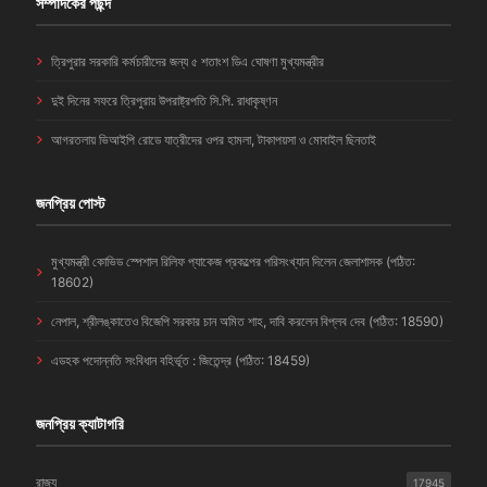
সম্পাদকের পছন্দ
ত্রিপুরার সরকারি কর্মচারীদের জন্য ৫ শতাংশ ডিএ ঘোষণা মুখ্যমন্ত্রীর
দুই দিনের সফরে ত্রিপুরায় উপরাষ্ট্রপতি সি.পি. রাধাকৃষ্ণন
আগরতলায় ভিআইপি রোডে যাত্রীদের ওপর হামলা, টাকাপয়সা ও মোবাইল ছিনতাই
জনপ্রিয় পোস্ট
মুখ্যমন্ত্রী কোভিড স্পেশাল রিলিফ প্যাকেজ প্রকল্পের পরিসংখ্যান দিলেন জেলাশাসক (পঠিত:
18602)
নেপাল, শ্রীলঙ্কাতেও বিজেপি সরকার চান অমিত শাহ, দাবি করলেন বিপ্লব দেব (পঠিত: 18590)
এডহক পদোন্নতি সংবিধান বহির্ভূত : জিতেন্দ্র (পঠিত: 18459)
জনপ্রিয় ক্যাটাগরি
রাজ্য
17945