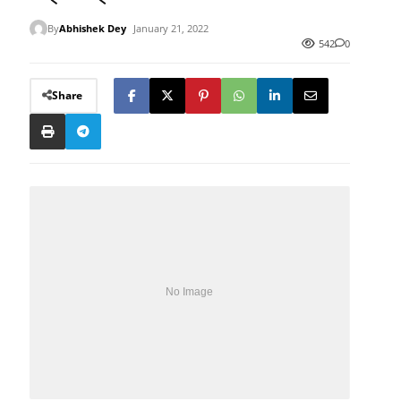
By
Abhishek Dey
January 21, 2022
542
0
Share