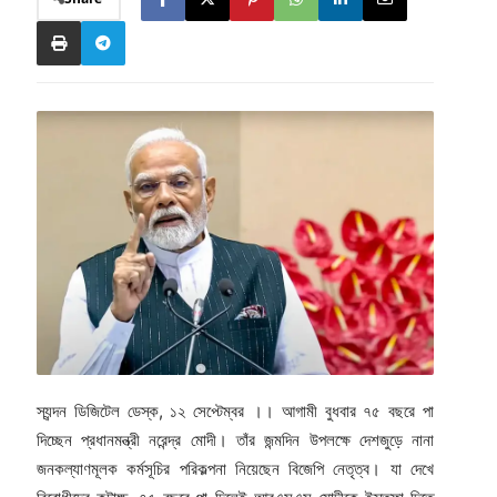
স্যন্দন ডিজিটেল ডেস্ক, ১২ সেপ্টেম্বর ।। আগামী বুধবার ৭৫ বছরে পা
দিচ্ছেন প্রধানমন্ত্রী নরেন্দ্র মোদী। তাঁর জন্মদিন উপলক্ষে দেশজুড়ে নানা
জনকল্যাণমূলক কর্মসূচির পরিকল্পনা নিয়েছেন বিজেপি নেতৃত্ব। যা দেখে