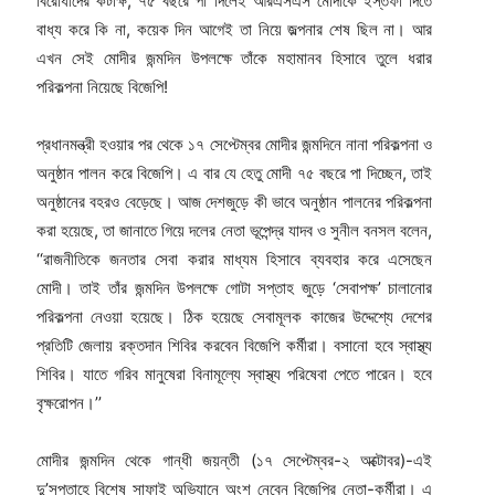
বিরোধীদের কটাক্ষ, ৭৫ বছরে পা দিলেই আরএসএস মোদীকে ইস্তফা দিতে
বাধ্য করে কি না, কয়েক দিন আগেই তা নিয়ে জল্পনার শেষ ছিল না। আর
এখন সেই মোদীর জন্মদিন উপলক্ষে তাঁকে মহামানব হিসাবে তুলে ধরার
পরিকল্পনা নিয়েছে বিজেপি!
প্রধানমন্ত্রী হওয়ার পর থেকে ১৭ সেপ্টেম্বর মোদীর জন্মদিনে নানা পরিকল্পনা ও
অনুষ্ঠান পালন করে বিজেপি। এ বার যে হেতু মোদী ৭৫ বছরে পা দিচ্ছেন, তাই
অনুষ্ঠানের বহরও বেড়েছে। আজ দেশজুড়ে কী ভাবে অনুষ্ঠান পালনের পরিকল্পনা
করা হয়েছে, তা জানাতে গিয়ে দলের নেতা ভূপেন্দ্র যাদব ও সুনীল বনসল বলেন,
‘‘রাজনীতিকে জনতার সেবা করার মাধ্যম হিসাবে ব্যবহার করে এসেছেন
মোদী। তাই তাঁর জন্মদিন উপলক্ষে গোটা সপ্তাহ জুড়ে ‘সেবাপক্ষ’ চালানোর
পরিকল্পনা নেওয়া হয়েছে। ঠিক হয়েছে সেবামূলক কাজের উদ্দেশ্যে দেশের
প্রতিটি জেলায় রক্তদান শিবির করবেন বিজেপি কর্মীরা। বসানো হবে স্বাস্থ্য
শিবির। যাতে গরিব মানুষেরা বিনামূল্যে স্বাস্থ্য পরিষেবা পেতে পারেন। হবে
বৃক্ষরোপন।’’
মোদীর জন্মদিন থেকে গান্ধী জয়ন্তী (১৭ সেপ্টেম্বর-২ অক্টোবর)-এই
দু’সপ্তাহে বিশেষ সাফাই অভিযানে অংশ নেবেন বিজেপির নেতা-কর্মীরা। এ