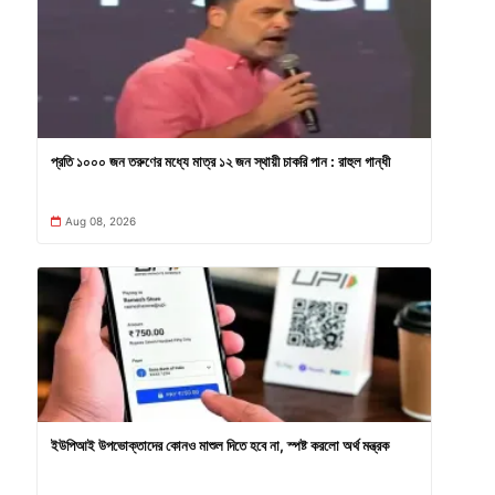
প্রতি ১০০০ জন তরুণের মধ্যে মাত্র ১২ জন স্থায়ী চাকরি পান : রাহুল গান্ধী
Aug 08, 2026
ইউপিআই উপভোক্তাদের কোনও মাশুল দিতে হবে না, স্পষ্ট করলো অর্থ মন্ত্রক