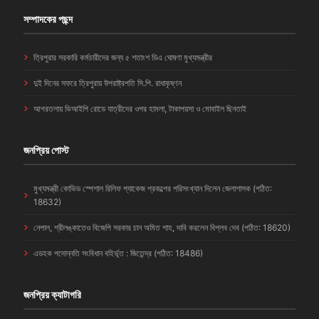
সম্পাদকের পছন্দ
ত্রিপুরার সরকারি কর্মচারীদের জন্য ৫ শতাংশ ডিএ ঘোষণা মুখ্যমন্ত্রীর
দুই দিনের সফরে ত্রিপুরায় উপরাষ্ট্রপতি সি.পি. রাধাকৃষ্ণন
আগরতলায় ভিআইপি রোডে যাত্রীদের ওপর হামলা, টাকাপয়সা ও মোবাইল ছিনতাই
জনপ্রিয় পোস্ট
মুখ্যমন্ত্রী কোভিড স্পেশাল রিলিফ প্যাকেজ প্রকল্পের পরিসংখ্যান দিলেন জেলাশাসক (পঠিত:
18632)
নেপাল, শ্রীলঙ্কাতেও বিজেপি সরকার চান অমিত শাহ, দাবি করলেন বিপ্লব দেব (পঠিত: 18620)
এডহক পদোন্নতি সংবিধান বহির্ভূত : জিতেন্দ্র (পঠিত: 18486)
জনপ্রিয় ক্যাটাগরি