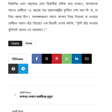
বিজেপির এমন আড়ম্বর দেখে বিরোধীরা কটাক্ষ করে বলছেন, মাসখানেক
আগেও মোদীকে ৭৫ বছরের পরে প্রধানমন্ত্রীর কুর্সিতে দেখা যাবে কি না, তা
নিয়ে প্রশ্ন ছিল। সরসঙ্ঘপ্রধান মোহন ভাগবত নিজে ইস্তফা না দেওয়ায়
মোদীরও আসন বেঁচে গিয়েছে! এক বিরোধী নেতার কটাক্ষ, ‘‘কুর্সি বেঁচে যাওয়ার
খুশিতেই হয়তো এত আয়োজন।’’
State
TAGS
Share
পূর্ববর্তী নিবন্ধ
অশান্ত নেপালে ভারতীয়ের মৃত্যু!
পরবর্তী নিবন্ধ