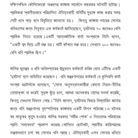
দক্ষিণপশ্চিম কৌলিকোরো অঞ্চলের কাঙ্গাবা সার্কেলে শুক্রবার ঘটনাটি ঘটেছে।
শ্রমিকরা স্থানীয়ভাবে পরিচালিত ঐতিহ্যবাহী খনিটির সুড়ঙ্গে কাজ করার সময়
সেটি ধসে পড়ে বলে বিবৃতিতে জানানো হয়। কিন্তু কাঙ্গাবা শহরের সোনার
খনিগুলোর জন্য নিযুক্ত এক কর্মকর্তা জানিয়েছেন, দুর্ঘটনায় ৭০ জনেরও বেশি
শ্রমিক নিহত হয়েছে।একটি আন্তর্জাতিক বার্তা সংস্থাকে তিনি বলেন,
“একটি শব্দ দিয়ে এটি শুরু হয়। মাটি কাঁপতে শুরু করে। সেখানে ২০০ জনেরও
বেশি খনি শ্রমিক ছিল।”
মালির ভূতত্ত্ব ও খনি অধিদপ্তরের ঊধ্র্বতন কর্মকর্তা করিম বেথে এটিকে একটি
‘দুর্ঘটনা’ বলে অভিহিত করেছেন। খনি মন্ত্রণালয়ের কর্মকর্তা বে কুলিবলি বার্তা
সংস্থা রয়টার্সকে বলেছেন, “সোনা অনুসন্ধানকারীরা কোনো নিয়ম-নীতির
তোয়াক্কা না করেই সুড়ঙ্গ খুঁড়ে চলে, আমরা অনেকবার তাদের সতর্ক করেছি,
কিন্তু সেগুলো বিফলে গেছে।”তিনি জানান, দুর্ঘটনার বিষয়ে বিস্তারিত জানার
জন্য খনি মন্ত্রণালয় বৃহস্পতিবার কাঙ্গাবায় একটি মিশন পাঠাচ্ছে।এ ঘটনার
বহু মানুষের মৃত্যু হওয়ায় মালির সরকার ‘গভীর শোক’ ও নিহতদের পরিবারের
প্রতি ‘সমবেদনা’ প্রকাশ করেছে।মালিতে ছোটখাট, স্থানীয় কারিগরদের
তত্ত্বাবধানে চলা বহু সোনার খনি আছে। ঐতিহ্যবাহী এসব সোনার খনিতে