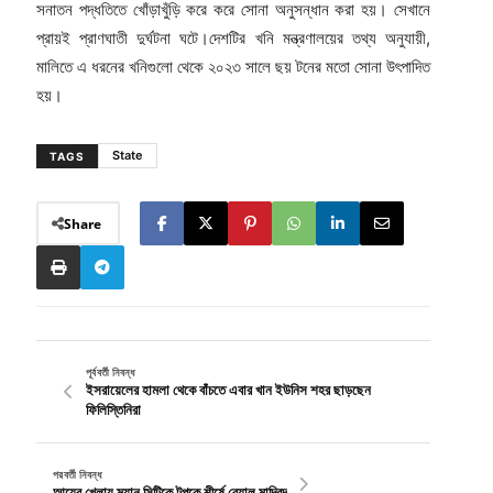
সনাতন পদ্ধতিতে খোঁড়াখুঁড়ি করে করে সোনা অনুসন্ধান করা হয়। সেখানে
প্রায়ই প্রাণঘাতী দুর্ঘটনা ঘটে।দেশটির খনি মন্ত্রণালয়ের তথ্য অনুযায়ী,
মালিতে এ ধরনের খনিগুলো থেকে ২০২৩ সালে ছয় টনের মতো সোনা উৎপাদিত
হয়।
State
TAGS
Share
পূর্ববর্তী নিবন্ধ
ইসরায়েলের হামলা থেকে বাঁচতে এবার খান ইউনিস শহর ছাড়ছেন
ফিলিস্তিনিরা
পরবর্তী নিবন্ধ
আয়ের খেলায় ম্যান সিটিকে টপকে শীর্ষে রেয়াল মাদ্রিদ