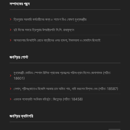
সম্পাদকের পছন্দ
ত্রিপুরার সরকারি কর্মচারীদের জন্য ৫ শতাংশ ডিএ ঘোষণা মুখ্যমন্ত্রীর
দুই দিনের সফরে ত্রিপুরায় উপরাষ্ট্রপতি সি.পি. রাধাকৃষ্ণন
আগরতলায় ভিআইপি রোডে যাত্রীদের ওপর হামলা, টাকাপয়সা ও মোবাইল ছিনতাই
জনপ্রিয় পোস্ট
মুখ্যমন্ত্রী কোভিড স্পেশাল রিলিফ প্যাকেজ প্রকল্পের পরিসংখ্যান দিলেন জেলাশাসক (পঠিত:
18601)
নেপাল, শ্রীলঙ্কাতেও বিজেপি সরকার চান অমিত শাহ, দাবি করলেন বিপ্লব দেব (পঠিত: 18587)
এডহক পদোন্নতি সংবিধান বহির্ভূত : জিতেন্দ্র (পঠিত: 18458)
জনপ্রিয় ক্যাটাগরি