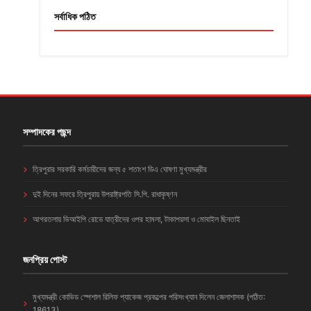
সর্বাধিক পঠিত
সম্পাদকের পছন্দ
ত্রিপুরার সরকারি কর্মচারীদের জন্য ৫ শতাংশ ডিএ ঘোষণা মুখ্যমন্ত্রীর
দুই দিনের সফরে ত্রিপুরায় উপরাষ্ট্রপতি সি.পি. রাধাকৃষ্ণন
আগরতলায় ভিআইপি রোডে যাত্রীদের ওপর হামলা, টাকাপয়সা ও মোবাইল ছিনতাই
জনপ্রিয় পোস্ট
মুখ্যমন্ত্রী কোভিড স্পেশাল রিলিফ প্যাকেজ প্রকল্পের পরিসংখ্যান দিলেন জেলাশাসক (পঠিত:
18613)