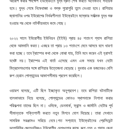
আরোপ করার পদক্ষেপ ইউক্রেইনে যুদ্ধ দ্রুত শেষ করতে অনেকটাই সহায়ক
হবে। যুদ্ধ শেষে নিষেধাজ্ঞা ও শুল্ক পুরোপুরি তুলে নেওয়া হবে। রাশিয়ার
জ্বালানির ওপর ইউরোপের নির্ভরশীলতা ইউক্রেইনে মস্কোর সর্বাত্মক যুদ্ধ শুরু
হওয়ার পর থেকে নাটকীয়ভাবে কমে গেছে।
২০২২ সালে ইউরোপীয় ইউনিয়ন (ইইউ) প্রায় ৪৫ শতাংশ গ্যাস রাশিয়া
থেকে আমদানি করত। এবছর তা প্রায় ১৩ শতাংশে মেনে আসবে বলে ধারণা
করা হচ্ছে। তবে ট্রাম্পের কথা থেকে বোঝা যায়, তিনি মনে করেন এই হ্রাসই
যথেষ্ট নয়। ট্রাম্পের এই বার্তা এসেছে এমন এক সময়ে যখন নেটো
মিত্রদেশগুলোর সঙ্গে রাশিয়ার উত্তেজনা বেড়েছে। বুধবার এক ডজনেরও বেশি
রুশ ড্রোন পোল্যান্ডের আকাশসীমায় প্রবেশ করেছিল।
ওয়ারশ বলেছে, এটি ছিল ইচ্ছাকৃত অনুপ্রবেশ। তবে রাশিয়া ঘটনাটিকে
হালকাভাবে নিয়ে বলেছে, পোল্যান্ডের কোনও স্থাপনাকে নিশানা করার
পরিকল্পনা তাদের ছিল না। ওদিকে, ডেনমার্ক, ফ্রান্স ও জার্মানি নেটোর পূর্ব
সীমান্তকে শক্তিশালী করতে নতুন মিশনে যোগ দিয়েছে। তারা সেখানে
সামরিক সরঞ্জামও সরিয়ে নেবে।গত সপ্তাহে ইউক্রেইনের প্রেসিডেন্ট
ভলোদিমির জেলেনস্কিও ইউরোপীয় দেশগুলোর কাছে রুশ তেল ও গ্যাস কেনা