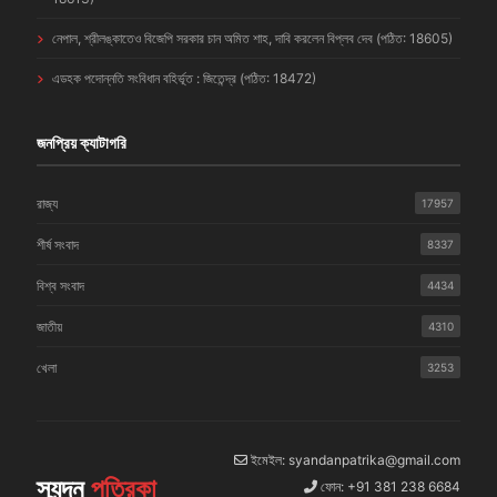
নেপাল, শ্রীলঙ্কাতেও বিজেপি সরকার চান অমিত শাহ, দাবি করলেন বিপ্লব দেব (পঠিত: 18605)
এডহক পদোন্নতি সংবিধান বহির্ভূত : জিতেন্দ্র (পঠিত: 18472)
জনপ্রিয় ক্যাটাগরি
রাজ্য
17957
শীর্ষ সংবাদ
8337
বিশ্ব সংবাদ
4434
জাতীয়
4310
খেলা
3253
ইমেইল: syandanpatrika@gmail.com
স্যন্দন
পত্রিকা
ফোন: +91 381 238 6684