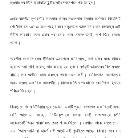
হওয়ার পর তিনি রাতারাতি ইন্টারনেট সেনসেশনে পরিণত হন।
এবার বলিউড সুপারস্টার সালমান খানের সঞ্চালনায় চলমান জনপ্রিয় রিয়েলিটি
শো ‘বিগ বস ১৯’-এ অংশগ্রহণ করে নতুনভাবে আলোচনার জন্ম দিয়েছেন এই
উঠতি তারকা। তবে এবার প্রশংসার চেয়ে সমালোচনাই বেশি ঘিরে ধরেছে
তাকে।
ভারতীয় সংবাদমাধ্যম ইন্ডিয়ান এক্সপ্রেস জানিয়েছে, বিগ বসের মঞ্চে হাজির
হয়ে তানিয়া দাবি করেন, তার রয়েছে ২৬ হাজার বর্গফুট আয়তনের বিলাসবহুল
বাড়ি। তার অধীনে কাজ করছেন প্রায় ৮০০ কর্মী। ব্যক্তিগত নিরাপত্তার
জন্য রয়েছে একাধিক দেহরক্ষীও। নিজেকে তিনি প্রকাশ্যে কোটিপতি হিসেবে
পরিচয় দিয়েছেন।
কিন্তু সোশ্যাল মিডিয়ায় ঘুরে বেড়ানো একটি পুরনো সাক্ষাৎকারকে ঘিরেই এখন
বেশি আলোচনা হচ্ছে। নিউস্কুপ-কে দেওয়া সেই সাক্ষাৎকারে তিনি
একেবারেই ভিন্ন মানসিকতা প্রকাশ করেছিলেন। সেখানে তাকে বলতে শোনা
যায়, ‘আমি জানি না আদর্শ সঙ্গী আদৌ এই পৃথিবীতে আছেন কিনা। তবে যদি