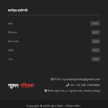
জনপ্রিয় ক্যাটাগরি
রাজ্য
17957
শীর্ষ সংবাদ
8337
বিশ্ব সংবাদ
4434
জাতীয়
4310
খেলা
3253
ইমেইল: syandanpatrika@gmail.com
স্যন্দন
পত্রিকা
ফোন: +91 381 238 6684
ঠিকানা: স্যন্দন ভবন, ৪১ শকুন্তলা রোড, আগরতলা, ত্রিপুরা
Copyright © 2026 স্যান্দন পত্রিকা - সর্বস্বত্ব সংরক্ষিত।