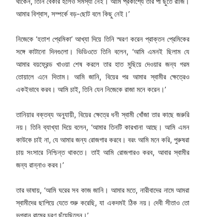
থাকেন, তিনি বেকার হলেও সমস্যা নেই। আমি প্রকাশ্যে তার পা ছুঁতে রাজি।
আমার বিশ্বাস, সম্পর্কে বড়-ছোট বলে কিছু নেই।’
নিজেকে ‘হতাশ প্রেমিকা’ আখ্যা দিয়ে তিনি স্মরণ করেন প্রাক্তন প্রেমিকের
সঙ্গে কাটানো দিনগুলো। ভিডিওতে তিনি বলেন, ‘আমি এমনই ছিলাম যে
আমার বয়ফ্রেন্ড খাওয়া শেষ করলে তার হাত মুছিয়ে দেওয়ার জন্য গরম
তোয়ালে এনে দিতাম। আমি জানি, বিয়ের পর আমার স্বামীর ক্ষেত্রেও
একইভাবে করব। আমি চাই, তিনি যেন নিজেকে রাজা মনে করেন।’
তানিয়ার বক্তব্য অনুযায়ী, বিয়ের ক্ষেত্রে ধনী স্বামী খোঁজা তার কাছে জরুরি
নয়। তিনি ব্যাখ্যা দিয়ে বলেন, ‘আমার তিনটি কারখানা আছে। আমি এমন
কাউকে চাই না, যে আমার জন্য রোজগার করবে। বরং আমি মনে করি, পুরুষরা
চায় সংসারে নিশ্চিন্ত থাকতে। তাই আমি রোজগারও করব, আবার স্বামীর
জন্য রান্নাও করব।’
তার ভাষায়, ‘আমি ঘরের সব কাজ জানি। আমার মতে, নারীবাদের নামে আমরা
স্বামীদের ছাপিয়ে যেতে শুরু করেছি, যা একদমই ঠিক নয়। দেবী সীতাও তো
ভগবান রামের চরণ ছুঁয়েছিলেন।’