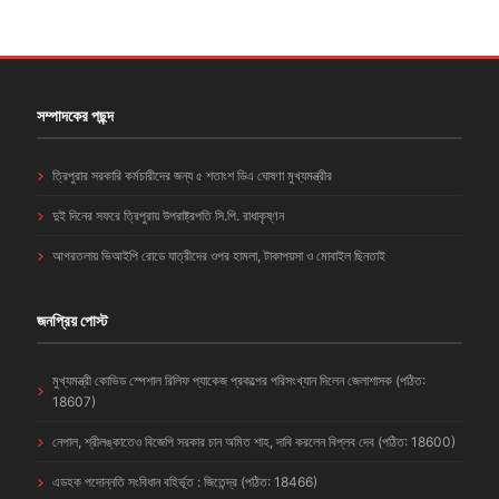
সম্পাদকের পছন্দ
ত্রিপুরার সরকারি কর্মচারীদের জন্য ৫ শতাংশ ডিএ ঘোষণা মুখ্যমন্ত্রীর
দুই দিনের সফরে ত্রিপুরায় উপরাষ্ট্রপতি সি.পি. রাধাকৃষ্ণন
আগরতলায় ভিআইপি রোডে যাত্রীদের ওপর হামলা, টাকাপয়সা ও মোবাইল ছিনতাই
জনপ্রিয় পোস্ট
মুখ্যমন্ত্রী কোভিড স্পেশাল রিলিফ প্যাকেজ প্রকল্পের পরিসংখ্যান দিলেন জেলাশাসক (পঠিত:
18607)
নেপাল, শ্রীলঙ্কাতেও বিজেপি সরকার চান অমিত শাহ, দাবি করলেন বিপ্লব দেব (পঠিত: 18600)
এডহক পদোন্নতি সংবিধান বহির্ভূত : জিতেন্দ্র (পঠিত: 18466)