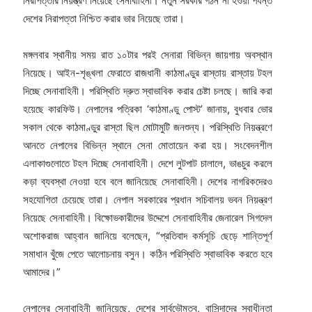
নিরাপত্তার নিয়ন্ত্রণ নিয়েছে সেনাবাহিনী। নতুন সরকার গঠন না হওয়া পর্যন্ত
দেশের নিরাপত্তা নিশ্চিত করার ভার নিয়েছে তারা।
মঙ্গলবার স্থানীয় সময় রাত ১০টার পরই সেনারা বিভিন্ন জায়গায় অবস্থান
নিয়েছে। আইন-শৃঙ্খলা ফেরাতে রাজধানী কাঠমাণ্ডুর রাস্তায় রাস্তায় টহল
দিচ্ছে সেনাবাহিনী। পরিস্থিতি দ্রুত স্বাভাবিক করার চেষ্টা চলছে। জারি করা
হয়েছে কারফিউ। নেপালের পত্রিকা ‘কাঠমাণ্ডু পোস্ট’ জানায়, বুধবার ভোর
সকাল থেকে কাঠমাণ্ডুর রাস্তা ছিল মোটামুটি জনশুন্য। পরিস্থিতি নিয়ন্ত্রণে
আনতে নেপালের বিভিন্ন স্থানে সেনা মোতায়েন করা হয়। সংবেদনশীল
এলাকাগুলোতে টহল দিচ্ছে সেনাবাহিনী। দেশে লুটপাট চালালে, ভাঙচুর করলে
কড়া ব্যবস্থা নেওয়া হবে বলে জানিয়েছে সেনাবাহিনী। দেশের নাগরিকদেরও
সহযোগিতা চেয়েছে তারা। নেপাল সরকারের প্রধান সচিবালয় ভবন নিয়ন্ত্রণ
নিয়েছে সেনাবাহিনী। বিক্ষোভকারীদের উদ্দেশে সেনাবাহিনীর জেনারেল সিগদেল
অশোকরাজ আহ্বান জানিয়ে বলেছেন, “প্রতিবাদ কর্মসূচি ছেড়ে শান্তিপূর্ণ
সমাধান খুঁজে পেতে আলোচনায় বসুন। কঠিন পরিস্থিতি স্বাভাবিক করতে হবে
আমাদের।”
নেপালের সেনাবাহিনী জানিয়েছে, দেশের সার্বভৌমত্ব, বাসিন্দাদের স্বাধীনতা