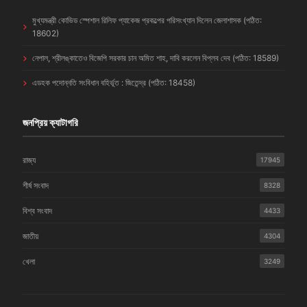
মুখ্যমন্ত্রী কোভিড স্পেশাল রিলিফ প্যাকেজ প্রকল্পের পরিসংখ্যান দিলেন জেলাশাসক (পঠিত:
18602)
নেপাল, শ্রীলঙ্কাতেও বিজেপি সরকার চান অমিত শাহ, দাবি করলেন বিপ্লব দেব (পঠিত: 18589)
এডহক পদোন্নতি সংবিধান বহির্ভূত : জিতেন্দ্র (পঠিত: 18458)
জনপ্রিয় ক্যাটাগরি
রাজ্য
17945
শীর্ষ সংবাদ
8328
বিশ্ব সংবাদ
4433
জাতীয়
4304
খেলা
3249