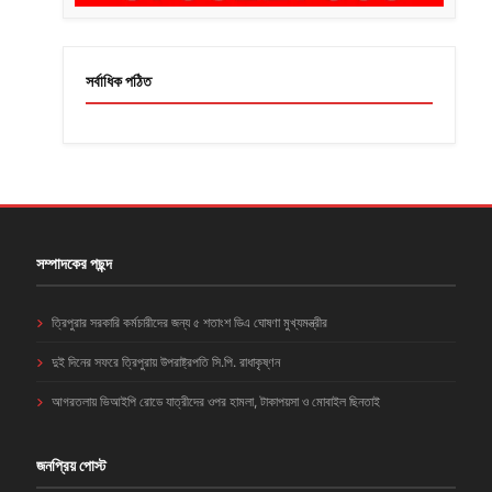
সর্বাধিক পঠিত
সম্পাদকের পছন্দ
ত্রিপুরার সরকারি কর্মচারীদের জন্য ৫ শতাংশ ডিএ ঘোষণা মুখ্যমন্ত্রীর
দুই দিনের সফরে ত্রিপুরায় উপরাষ্ট্রপতি সি.পি. রাধাকৃষ্ণন
আগরতলায় ভিআইপি রোডে যাত্রীদের ওপর হামলা, টাকাপয়সা ও মোবাইল ছিনতাই
জনপ্রিয় পোস্ট