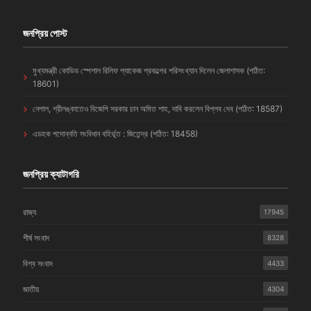
জনপ্রিয় পোস্ট
মুখ্যমন্ত্রী কোভিড স্পেশাল রিলিফ প্যাকেজ প্রকল্পের পরিসংখ্যান দিলেন জেলাশাসক (পঠিত:
18601)
নেপাল, শ্রীলঙ্কাতেও বিজেপি সরকার চান অমিত শাহ, দাবি করলেন বিপ্লব দেব (পঠিত: 18587)
এডহক পদোন্নতি সংবিধান বহির্ভূত : জিতেন্দ্র (পঠিত: 18458)
জনপ্রিয় ক্যাটাগরি
রাজ্য
17945
শীর্ষ সংবাদ
8328
বিশ্ব সংবাদ
4433
জাতীয়
4304