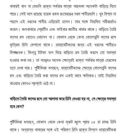
খাবারই খান না যেগুলি রক্তে শর্করার মাত্রা আচমকা অনেকটা বাড়িয়ে দিতে
পারে। সেই দলে রয়েছে হরেক রকম রংবেরঙের নরম পানীয়গুলি। খুব বিপদে না
পড়লে এই ধরনের পানীয় এড়িয়েই চলেন। তার সঙ্গে নিয়মিত শরীরচর্চাও
করেন। জলখাবারে প্রোটিন এবং ফাইবার জাতীয় খাবার থাকে। বাড়িতে তৈরি
ফলের রস খেতেও ভোলেন না। দোকান থেকে কেনা বোতলবন্দি ফলের রসে
কৃত্রিম চিনি মেশানো থাকে। ডায়াবেটিকদের জন্য এই ধরনের পানীয়ও
বিপজ্জনক। কিন্তু টাটকা ফল দিয়ে বাড়িতে রস তৈরি করলে তো সমস্যা
হওয়ার কথা নয়। তা সত্ত্বেও অনেক ক্ষেত্রেই রক্তে শর্করার মাত্রা হেরফের
হতে দেখা যায়। পুষ্টিবিদরা বলছেন, ডায়াবেটিকদের ক্ষেত্রে বোতলবন্দি ফলের
রস এবং বাড়িতে তৈরি করা ফলের রস একই ভাবে ক্ষতিকর। তাই নিয়মিত
খাওয়ার কোনও প্রশ্নই ওঠে না।
বাড়িতে
তৈরি
ফলের
রসে
তো
আলাদা
করে
চিনি
দেওয়া
হয়
না
,
সে
ক্ষেত্রে
সমস্যা
হবে
কেন
?
পুষ্টিবিদরা বলছেন, দোকান থেকে কেনা ফ্রুট জুসে প্রায় ১৫ চা চামচ চিনি
থাকে। অন্যান্য খাবারের সঙ্গে এই পরিমাণ চিনি রক্তে মিশলে ডায়াবেটিকরা