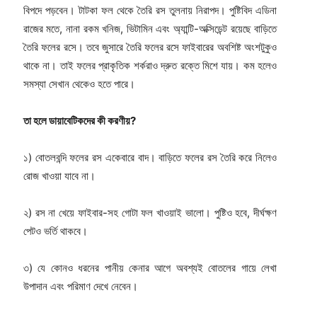
বিপদে পড়বেন। টাটকা ফল থেকে তৈরি রস তুলনায় নিরাপদ। পুষ্টিবিদ এডিনা
রাজের মতে, নানা রকম খনিজ, ভিটামিন এবং অ্যান্টি-অক্সিডেন্ট রয়েছে বাড়িতে
তৈরি ফলের রসে। তবে জুসারে তৈরি ফলের রসে ফাইবারের অবশিষ্ট অংশটুকুও
থাকে না। তাই ফলের প্রাকৃতিক শর্করাও দ্রুত রক্তে মিশে যায়। কম হলেও
সমস্যা সেখান থেকেও হতে পারে।
তা
হলে
ডায়াবেটিকদের
কী
করণীয়
?
১) বোতলবন্দি ফলের রস একেবারে বাদ। বাড়িতে ফলের রস তৈরি করে নিলেও
রোজ খাওয়া যাবে না।
২) রস না খেয়ে ফাইবার-সহ গোটা ফল খাওয়াই ভালো। পুষ্টিও হবে, দীর্ঘক্ষণ
পেটও ভর্তি থাকবে।
৩) যে কোনও ধরনের পানীয় কেনার আগে অবশ্যই বোতলের গায়ে লেখা
উপাদান এবং পরিমাণ দেখে নেবেন।