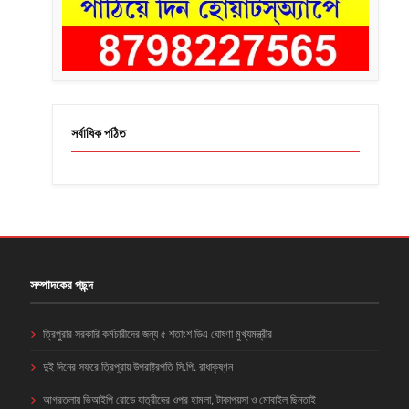
সর্বাধিক পঠিত
সম্পাদকের পছন্দ
ত্রিপুরার সরকারি কর্মচারীদের জন্য ৫ শতাংশ ডিএ ঘোষণা মুখ্যমন্ত্রীর
দুই দিনের সফরে ত্রিপুরায় উপরাষ্ট্রপতি সি.পি. রাধাকৃষ্ণন
আগরতলায় ভিআইপি রোডে যাত্রীদের ওপর হামলা, টাকাপয়সা ও মোবাইল ছিনতাই