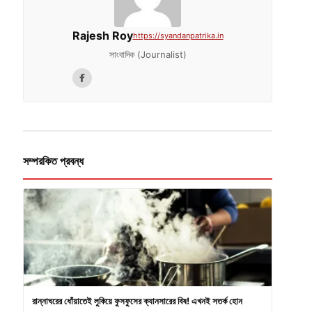
Rajesh Roy
https://syandanpatrika.in
সাংবাদিক (Journalist)
সম্পরকিত প্রবন্ধ
রান্নাঘরের ধোঁয়াতেই লুকিয়ে ফুসফুসের ক্যানসারের বিষ! এখনই সতর্ক হোন