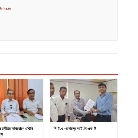
rika.in
ার দুর্নীতির অভিযোগে এডিসি
সি.ই.ও -র দারস্থ আই.পি.এফ.টি
্ধে