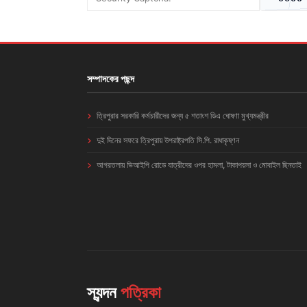
সম্পাদকের পছন্দ
ত্রিপুরার সরকারি কর্মচারীদের জন্য ৫ শতাংশ ডিএ ঘোষণা মুখ্যমন্ত্রীর
দুই দিনের সফরে ত্রিপুরায় উপরাষ্ট্রপতি সি.পি. রাধাকৃষ্ণন
আগরতলায় ভিআইপি রোডে যাত্রীদের ওপর হামলা, টাকাপয়সা ও মোবাইল ছিনতাই
স্যন্দন
পত্রিকা