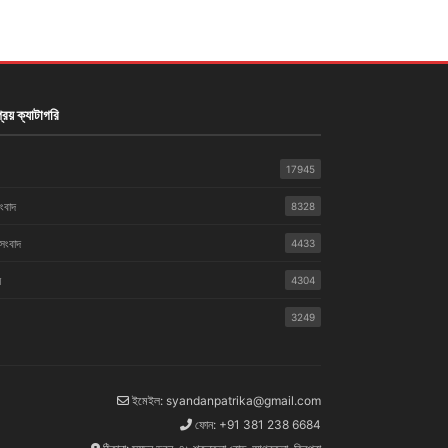
রিয় ক্যাটাগরি
17945
সংবাদ
8328
 সংবাদ
4433
়
4304
3249
ইমেইল: syandanpatrika@gmail.com
ফোন: +91 381 238 6684