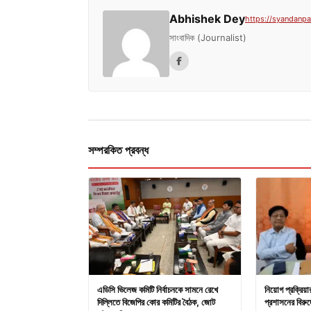
Abhishek Dey
https://syandanpat
সাংবাদিক (Journalist)
সম্পরকিত প্রবন্ধ
এডিসি ভিলেজ কমিটি নির্বাচনকে সামনে রেখে
নিয়োগ প্রক্রিয়
দিল্লিতে বিজেপির কোর কমিটির বৈঠক, জোট
প্রশাসনের বিরুদ