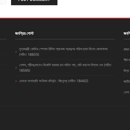
জনপ্রিয় পোস্ট
জনপ্
মুখ্যমন্ত্রী কোভিড স্পেশাল রিলিফ প্যাকেজ প্রকল্পের পরিসংখ্যান দিলেন জেলাশাসক
রাজ্য
(পঠিত: 18605)
শীর্ষ 
নেপাল, শ্রীলঙ্কাতেও বিজেপি সরকার চান অমিত শাহ, দাবি করলেন বিপ্লব দেব (পঠিত:
18595)
বিশ্ব
এডহক পদোন্নতি সংবিধান বহির্ভূত : জিতেন্দ্র (পঠিত: 18462)
জাতীয
খেলা