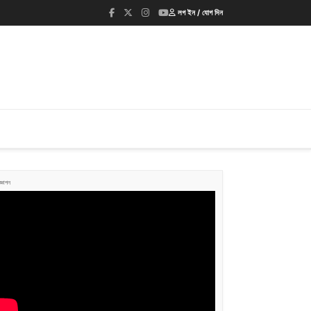
লগ ইন / যোগ দিন
জ্ঞাপন