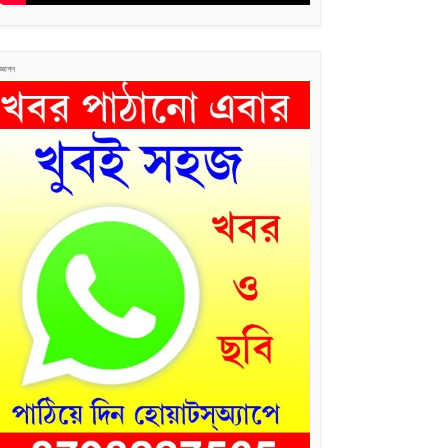
জ্ঞাপন