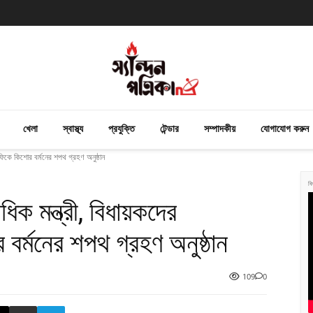
খেলা
স্বাস্থ্য
প্রযুক্তি
টেন্ডার
সম্পাদকীয়
যোগাযোগ করুন
তে ফিকে কিশোর বর্মনের শপথ গ্রহণ অনুষ্ঠান
বি
াধিক মন্ত্রী, বিধায়কদের
বর্মনের শপথ গ্রহণ অনুষ্ঠান
109
0