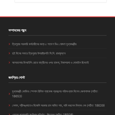
সম্পাদকের পছন্দ
ত্রিপুরার সরকারি কর্মচারীদের জন্য ৫ শতাংশ ডিএ ঘোষণা মুখ্যমন্ত্রীর
দুই দিনের সফরে ত্রিপুরায় উপরাষ্ট্রপতি সি.পি. রাধাকৃষ্ণন
আগরতলায় ভিআইপি রোডে যাত্রীদের ওপর হামলা, টাকাপয়সা ও মোবাইল ছিনতাই
জনপ্রিয় পোস্ট
মুখ্যমন্ত্রী কোভিড স্পেশাল রিলিফ প্যাকেজ প্রকল্পের পরিসংখ্যান দিলেন জেলাশাসক (পঠিত:
18653)
নেপাল, শ্রীলঙ্কাতেও বিজেপি সরকার চান অমিত শাহ, দাবি করলেন বিপ্লব দেব (পঠিত: 18639)
এডহক পদোন্নতি সংবিধান বহির্ভূত : জিতেন্দ্র (পঠিত: 18508)