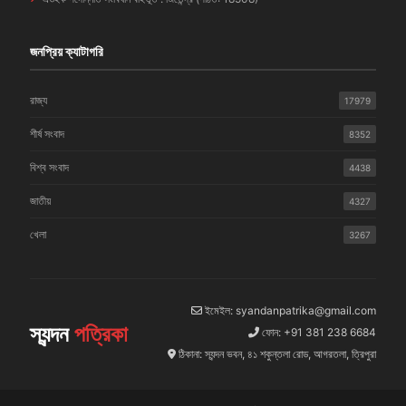
জনপ্রিয় ক্যাটাগরি
রাজ্য
17979
শীর্ষ সংবাদ
8352
বিশ্ব সংবাদ
4438
জাতীয়
4327
খেলা
3267
ইমেইল: syandanpatrika@gmail.com
স্যন্দন
পত্রিকা
ফোন: +91 381 238 6684
ঠিকানা: স্যন্দন ভবন, ৪১ শকুন্তলা রোড, আগরতলা, ত্রিপুরা