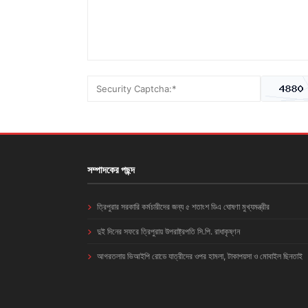
সম্পাদকের পছন্দ
ত্রিপুরার সরকারি কর্মচারীদের জন্য ৫ শতাংশ ডিএ ঘোষণা মুখ্যমন্ত্রীর
দুই দিনের সফরে ত্রিপুরায় উপরাষ্ট্রপতি সি.পি. রাধাকৃষ্ণন
আগরতলায় ভিআইপি রোডে যাত্রীদের ওপর হামলা, টাকাপয়সা ও মোবাইল ছিনতাই