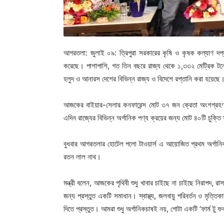
আগরতলা: জুলাই ০৯: ত্রিপুরা সরকারের কৃষি ও কৃষক কল্যাণ দপ্ত
করেছে। পাশাপাশি, গত তিন বছরে রাজ্য থেকে ১,৩৩২ মেট্রিক টনের
হলুদ ও আনারস দেশের বিভিন্ন রাজ্য ও বিদেশে রপ্তানি করা হয়েছে
আজকের বাইয়ার-সেলার কনফারেন্স মোট ৩৭ জন ক্রেতা অংশগ্রহণ ক
এদিন রাজ্যের বিভিন্ন অর্গানিক পণ্য ক্রয়ের জন্য মোট ৪০টি চুক্তি 
বুধবার আগরতলার হোটেল পলো টাওয়ার্স এ আয়োজিত প্রথম অর্গানিক 
রতন লাল নাথ।
মন্ত্রী বলেন, আজকের পৃথিবী শুধু খাবার চাইছে না চাইছে নিরাপদ, 
জন্য প্রস্তুত একটি সমাধান। স্বাস্থ্য, জলবায়ু পরিবর্তন ও মৃত্তি
দিতে প্রস্তুত। আমরা শুধু অর্গানিকচাষই নয়, গোটা একটি ‘ফার্ম টু 