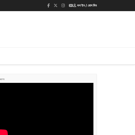
লগ ইন / যোগ দিন
জ্ঞাপন