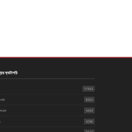
রিয় ক্যাটাগরি
17933
সংবাদ
8322
 সংবাদ
4433
়
4296