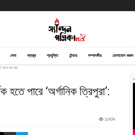
খেলা
স্বাস্থ্য
প্রযুক্তি
টেন্ডার
সম্পাদকীয়
যোগাযোগ করুন
রা’: রতন লাল নাথ
বি
শক হতে পারে ‘অর্গানিক ত্রিপুরা’:
221
0