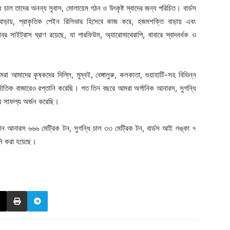
 চাল তাদের অনন্য সুবাস, মোলায়েম গঠন ও উৎকৃষ্ট স্বাদের জন্য পরিচিত। বার্ডস
 বাড়ায়, প্রাকৃতিক পেইন রিলিভার হিসেবে কাজ করে, হজমশক্তি বাড়ায় এবং
ব্র সাইট্রাস ঘ্রাণ রয়েছে, যা পারফিউম, অ্যারোমাথেরাপি, খাবারে স্বাদবর্ধক ও
আমরা আমাদের কৃষকদের দিল্লি, মুম্বই, বেঙ্গালুরু, কলকাতা, গুয়াহাটি-সহ বিভিন্ন
াতিক বাজারেও রপ্তানি করেছি। গত তিন বছরে আমরা অর্গানিক আনারস, সুগন্ধি
য সাফল্য অর্জন করেছি।
ানান আনারস ৬৬৬ মেট্রিক টন, সুগন্ধি চাল ৩৩ মেট্রিক টন, বার্ডস আই লঙ্কা ৭
ানি করা হয়েছে।