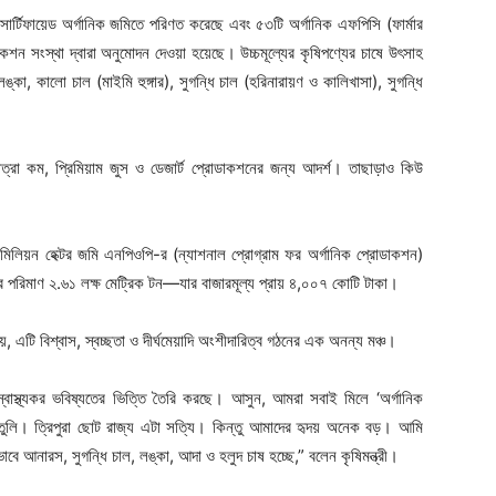
 সার্টিফায়েড অর্গানিক জমিতে পরিণত করেছে এবং ৫৩টি অর্গানিক এফপিসি (ফার্মার
কেশন সংস্থা দ্বারা অনুমোদন দেওয়া হয়েছে। উচ্চমূল্যের কৃষিপণ্যের চাষে উৎসাহ
কা, কালো চাল (মাইমি হুঙ্গার), সুগন্ধি চাল (হরিনারায়ণ ও কালিখাসা), সুগন্ধি
র মাত্রা কম, প্রিমিয়াম জুস ও ডেজার্ট প্রোডাকশনের জন্য আদর্শ। তাছাড়াও কিউ
৩ মিলিয়ন হেক্টর জমি এনপিওপি-র (ন্যাশনাল প্রোগ্রাম ফর অর্গানিক প্রোডাকশন)
র পরিমাণ ২.৬১ লক্ষ মেট্রিক টন—যার বাজারমূল্য প্রায় ৪,০০৭ কোটি টাকা।
, এটি বিশ্বাস, স্বচ্ছতা ও দীর্ঘমেয়াদি অংশীদারিত্ব গঠনের এক অনন্য মঞ্চ।
্বাস্থ্যকর ভবিষ্যতের ভিত্তি তৈরি করছে। আসুন, আমরা সবাই মিলে ‘অর্গানিক
গড়ে তুলি। ত্রিপুরা ছোট রাজ্য এটা সত্যি। কিন্তু আমাদের হৃদয় অনেক বড়। আমি
 আনারস, সুগন্ধি চাল, লঙ্কা, আদা ও হলুদ চাষ হচ্ছে,” বলেন কৃষিমন্ত্রী।