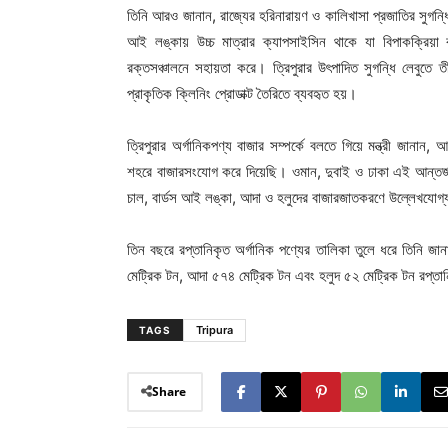
তিনি আরও জানান, রাজ্যের হরিনারায়ণ ও কালিখাসা প্রজাতির সুগন্ধি
আই লঙ্কায় উচ্চ মাত্রার ক্যাপসাইসিন থাকে যা বিপাকক্রিয়া
রক্তসঞ্চালনে সহায়তা করে। ত্রিপুরার উৎপাদিত সুগন্ধি লেবুতে তী
প্রাকৃতিক ক্লিনিং প্রোডাক্ট তৈরিতে ব্যবহৃত হয়।
ত্রিপুরার অর্গানিকপণ্য বাজার সম্পর্কে বলতে গিয়ে মন্ত্রী জানান, 
শহরে বাজারসংযোগ করে দিয়েছি। ওমান, দুবাই ও ঢাকা এই আন্তর্জ
চাল, বার্ডস আই লঙ্কা, আদা ও হলুদের বাজারজাতকরণে উল্লেখযোগ্
তিন বছরে রপ্তানিকৃত অর্গানিক পণ্যের তালিকা তুলে ধরে তিনি জ
মেট্রিক টন, আদা ৫৭৪ মেট্রিক টন এবং হলুদ ৫২ মেট্রিক টন রপ্ত
Tripura
TAGS
Share