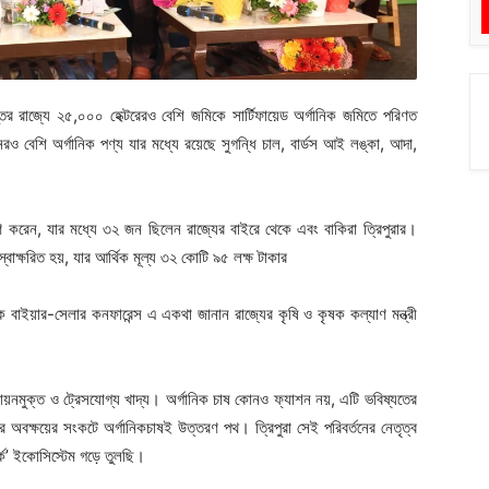
র রাজ্যে ২৫,০০০ হেক্টরেরও বেশি জমিকে সার্টিফায়েড অর্গানিক জমিতে পরিণত
ও বেশি অর্গানিক পণ্য যার মধ্যে রয়েছে সুগন্ধি চাল, বার্ডস আই লঙ্কা, আদা,
।
রেন, যার মধ্যে ৩২ জন ছিলেন রাজ্যের বাইরে থেকে এবং বাকিরা ত্রিপুরার।
স্বাক্ষরিত হয়, যার আর্থিক মূল্য ৩২ কোটি ৯৫ লক্ষ টাকার
বাইয়ার-সেলার কনফারেন্স এ একথা জানান রাজ্যের কৃষি ও কৃষক কল্যাণ মন্ত্রী
রাসায়নমুক্ত ও ট্রেসযোগ্য খাদ্য। অর্গানিক চাষ কোনও ফ্যাশন নয়, এটি ভবিষ্যতের
কার অবক্ষয়ের সংকটে অর্গানিকচাষই উত্তরণ পথ। ত্রিপুরা সেই পরিবর্তনের নেতৃত্ব
ফর্ক’ ইকোসিস্টেম গড়ে তুলছি।