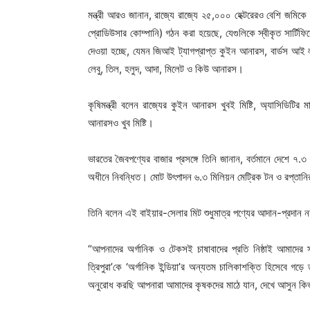
মন্ত্রী আরও জানান, রাজ্যে রাজ্যে ২৫,০০০ হেক্টরেরও বেশি জমিকে
প্রোডিউসার কোম্পানি) গঠন করা হয়েছে, যেগুলিকে স্বীকৃত সার্টিফি
দেওয়া হচ্ছে, যেমন জিআই ট্যাগপ্রাপ্ত কুইন আনারস, বার্ডস আই লঙ্
লেবু, তিল, হলুদ, আদা, মিলেট ও কিউ আনারস।
কৃষিমন্ত্রী বলেন রাজ্যের কুইন আনারস খুবই মিষ্টি, অ্যাসিডিটি
আনারসও খুব মিষ্টি।
ভারতের জৈবপণ্যের বাজার প্রসঙ্গে তিনি জানান, বর্তমানে দেশে ৭.
অধীনে নিবন্ধিত। মোট উৎপাদন ৬.৩ মিলিয়ন মেট্রিক টন ও রপ্তানি
তিনি বলেন এই বাইয়ার-সেলার মিট শুধুমাত্র পণ্যের আদান-প্রদান নয়
“আপনাদের অর্গানিক ও টেকসই চাষাবাদের প্রতি নিষ্ঠাই আমাদের স
ত্রিপুরা’কে ‘অর্গানিক ইন্ডিয়া’র অন্যতম চালিকাশক্তি হিসেবে 
অনুরোধ করছি আপনারা আমাদের কৃষকদের মাঠে যান, দেখে আসুন কিভাবে