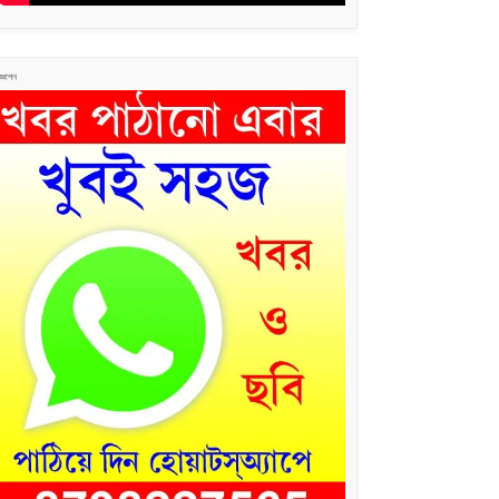
জ্ঞাপন