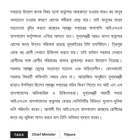
সবচেয়ে উদ্বেগ জনক বিষয় হলো ক্যান্সার আক্রান্ত হওয়ার পরেও বহু মানুষ
অসচেতন হওয়ার কারণে রোগের গভীরতা বেড়ে যায়। তাই মানুষের মধ্যে
সচেতনতা বৃদ্ধি করতে রাজ্যের স্বাস্থ্য দপ্তরের পাশাপাশি আইএলএস
হাসপাতাল কর্তৃপক্ষকে এগিয়ে আসতে হবে। মুখ্যমন্ত্রী আরও বলেন ক্যান্সার
রোগের জন্য উন্নত পরিষেবা রয়েছে মুম্বাইয়ের টাটা হসপিটালে। ত্রিপুরা
থেকে বহু রোগী সেখানে চিকিৎসা করতে যায়। তাই বর্তমান সরকার সেখানে
রোগীদের সঙ্গে রোগীর পরিবারের থাকার বন্দোবস্ত করতে উদ্যোগ নিয়েছে।
সরকার স্বাস্থ্য কেন্দ্রে অত্যন্ত সচেতন এবং দায়িত্বশীল। কোনভাবেই
সরকার বিষয়টি গাফিলতি নজরে দেখে না। আয়োজিত অনুষ্ঠানে মুখ্যমন্ত্রী
ছাড়াও উপস্থিত ছিলেন স্বাস্থ্য দপ্তরের সচিব কিরণ গিত্যে সহ আই এল এস
হাসপাতালের আধিকারিক ও চিকিৎসকরা। মুখ্যমন্ত্রী পরবর্তী সময়ে
আইএলএস হাসপাতালের ক্যান্সার কেয়ার ফেসিলিটির বিভিন্ন সুযোগ-সুবিধা
গুলি পরিদর্শন করেন। আগামী দিন আইএলএস হাসপাতাল রাজ্যের রোগীদের
জন্য বড় ভূমিকা পালন করবে বলে তিনি অভিমত ব্যক্ত করেন।
Chief Minister
Tripura
TAGS