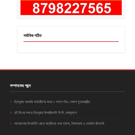
সর্বাধিক পঠিত
সম্পাদকের পছন্দ
ত্রিপুরার সরকারি কর্মচারীদের জন্য ৫ শতাংশ ডিএ ঘোষণা মুখ্যমন্ত্রীর
দুই দিনের সফরে ত্রিপুরায় উপরাষ্ট্রপতি সি.পি. রাধাকৃষ্ণন
আগরতলায় ভিআইপি রোডে যাত্রীদের ওপর হামলা, টাকাপয়সা ও মোবাইল ছিনতাই