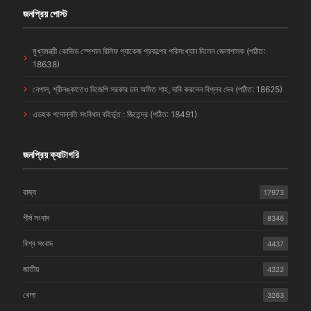
জনপ্রিয় পোস্ট
মুখ্যমন্ত্রী কোভিড স্পেশাল রিলিফ প্যাকেজ প্রকল্পের পরিসংখ্যান দিলেন জেলাশাসক (পঠিত:
18638)
নেপাল, শ্রীলঙ্কাতেও বিজেপি সরকার চান অমিত শাহ, দাবি করলেন বিপ্লব দেব (পঠিত: 18625)
এডহক পদোন্নতি সংবিধান বহির্ভূত : জিতেন্দ্র (পঠিত: 18491)
জনপ্রিয় ক্যাটাগরি
রাজ্য
17973
শীর্ষ সংবাদ
8346
বিশ্ব সংবাদ
4437
জাতীয়
4322
খেলা
3263