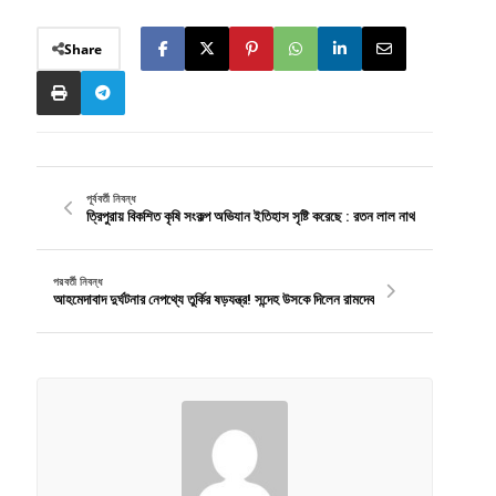
Share
পূর্ববর্তী নিবন্ধ
ত্রিপুরায় বিকশিত কৃষি সংকল্প অভিযান ইতিহাস সৃষ্টি করেছে : রতন লাল নাথ
পরবর্তী নিবন্ধ
আহমেদাবাদ দুর্ঘটনার নেপথ্যে তুর্কির ষড়যন্ত্র! সন্দেহ উসকে দিলেন রামদেব