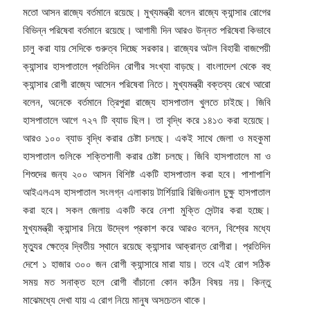
মতো আসন রাজ্যে বর্তমানে রয়েছে। মুখ্যমন্ত্রী বলেন রাজ্যে ক্যান্সার রোগের
বিভিন্ন পরিষেবা বর্তমানে রয়েছে। আগামী দিন আরও উন্নত পরিষেবা কিভাবে
চালু করা যায় সেদিকে গুরুত্ব দিচ্ছে সরকার। রাজ্যের অটল বিহারী বাজপেয়ী
ক্যান্সার হাসপাতালে প্রতিদিন রোগীর সংখ্যা বাড়ছে। বাংলাদেশ থেকে বহু
ক্যান্সার রোগী রাজ্যে আসেন পরিষেবা নিতে। মুখ্যমন্ত্রী বক্তব্য রেখে আরো
বলেন, অনেকে বর্তমানে ত্রিপুরা রাজ্যে হাসপাতাল খুলতে চাইছে। জিবি
হাসপাতালে আগে ৭২৭ টি ব্যাড ছিল। তা বৃদ্ধি করে ১৪১৩ করা হয়েছে।
আরও ১০০ ব্যাড বৃদ্ধি করার চেষ্টা চলছে। একই সাথে জেলা ও মহকুমা
হাসপাতাল গুলিকে শক্তিশালী করার চেষ্টা চলছে। জিবি হাসপাতালে মা ও
শিশুদের জন্য ২০০ আসন বিশিষ্ট একটি হাসপাতাল করা হবে। পাশাপাশি
আইএলএস হাসপাতাল সংলগ্ন এলাকায় টার্শিয়ারি রিজিওনাল চুক্ষু হাসপাতাল
করা হবে। সকল জেলায় একটি করে নেশা মুক্তি সেন্টার করা হচ্ছে।
মুখ্যমন্ত্রী ক্যান্সার নিয়ে উদ্বেগ প্রকাশ করে আরও বলেন, বিশ্বের মধ্যে
মৃত্যুর ক্ষেত্রে দ্বিতীয় স্থানে রয়েছে ক্যান্সার আক্রান্ত রোগীরা। প্রতিদিন
দেশে ১ হাজার ৩০০ জন রোগী ক্যান্সারে মারা যায়। তবে এই রোগ সঠিক
সময় মত সনাক্ত হলে রোগী বাঁচানো কোন কঠিন বিষয় নয়। কিন্তু
মাঝেমধ্যে দেখা যায় এ রোগ নিয়ে মানুষ অসচেতন থাকে।