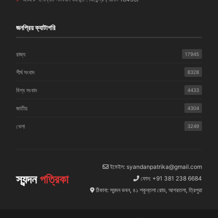
জনপ্রিয় ক্যাটাগরি
রাজ্য
17945
শীর্ষ সংবাদ
8328
বিশ্ব সংবাদ
4433
জাতীয়
4304
খেলা
3249
ইমেইল: syandanpatrika@gmail.com
স্যন্দন
পত্রিকা
ফোন: +91 381 238 6684
ঠিকানা: স্যন্দন ভবন, ৪১ শকুন্তলা রোড, আগরতলা, ত্রিপুরা