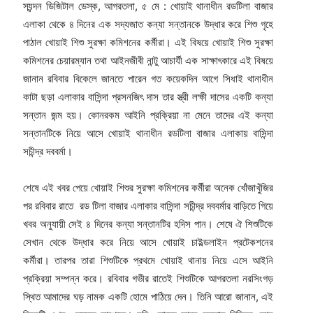
স্যন্দন ডিজিটাল ডেস্ক, আগরতলা, ৫ মে : খোয়াই থানাধীন রডটিলা বাজার
এলাকা থেকে ৪ দিনের এক সদ্যজাত কন্যা সন্তানকে উদ্ধার করে শিশু গৃহে
পাঠাল খোয়াই শিশু সুরক্ষা কমিশনের কর্মীরা। এই বিষয়ে খোয়াই শিশু সুরক্ষা
কমিশনের চেয়ারম্যান তথা আইনজীবী নান্টু আচার্যী এক সাক্ষাৎকারে এই বিষয়ে
জানান রবিবার বিকেলে জানতে পারেন গত কয়েকদিন আগে সিধাই থানাধীন
কাটা ছড়া এলাকার বাসিন্দা প্রসনজিৎ দাস তার স্ত্রী লক্ষী দাসের একটি কন্যা
সন্তান জন্ম হয়। কোনরকম আইনি প্রক্রিয়া না মেনে তাদের এই কন্যা
সন্তানটিকে নিয়ে আসে খোয়াই থানাধীন রডটিলা বাজার এলাকায় বাসিন্দা
সচীন্দ্র দববর্মা।
শেষে এই খবর পেয়ে খোয়াই শিশুর সুরক্ষা কমিশনের কর্মীরা অনেক খোঁজাখুঁজির
পর রবিবার রাতে রড টিলা বাজার এলাকার বাসিন্দা সচীন্দ্র দববর্মার বাড়িতে গিয়ে
খবর অনুযায়ী সেই ৪ দিনের কন্যা সন্তানটির হদিস পান। শেষে ঐ শিশুটিকে
সেখান থেকে উদ্ধার করে নিয়ে আসে খোয়াই চাইল্ডলাইন প্রটেকশনের
কর্মীরা। তারপর তারা শিশুটিকে প্রথমে খোয়াই থানায় নিয়ে এসে আইনি
প্রক্রিয়া সম্পন্ন করে। রবিবার গভীর রাতেই শিশুটিকে আগরতলা নরসিংগড়
স্থিত আমাদের ঘড় নামক একটি হোমে পাঠিয়ে দেন। তিনি আরো জানান, এই