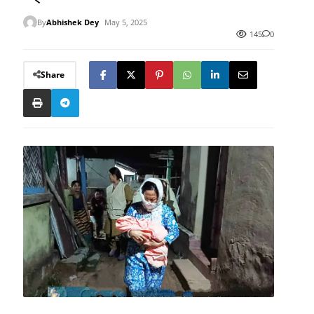
By
Abhishek Dey
May 5, 2025
145
0
Share