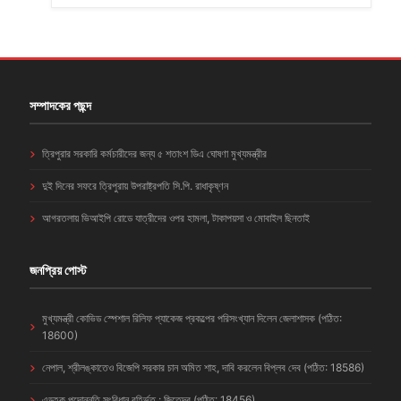
সম্পাদকের পছন্দ
ত্রিপুরার সরকারি কর্মচারীদের জন্য ৫ শতাংশ ডিএ ঘোষণা মুখ্যমন্ত্রীর
দুই দিনের সফরে ত্রিপুরায় উপরাষ্ট্রপতি সি.পি. রাধাকৃষ্ণন
আগরতলায় ভিআইপি রোডে যাত্রীদের ওপর হামলা, টাকাপয়সা ও মোবাইল ছিনতাই
জনপ্রিয় পোস্ট
মুখ্যমন্ত্রী কোভিড স্পেশাল রিলিফ প্যাকেজ প্রকল্পের পরিসংখ্যান দিলেন জেলাশাসক (পঠিত:
18600)
নেপাল, শ্রীলঙ্কাতেও বিজেপি সরকার চান অমিত শাহ, দাবি করলেন বিপ্লব দেব (পঠিত: 18586)
এডহক পদোন্নতি সংবিধান বহির্ভূত : জিতেন্দ্র (পঠিত: 18456)