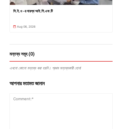
সি.ই.ও -র দারস্থ আই.পি.এফ.টি
Aug 06, 2026
মন্তব্য সমূহ (0)
এখনো কোনো মন্তব্য করা হয়নি। প্রথম মন্তব্যকারী হোন!
আপনার মতামত জানান