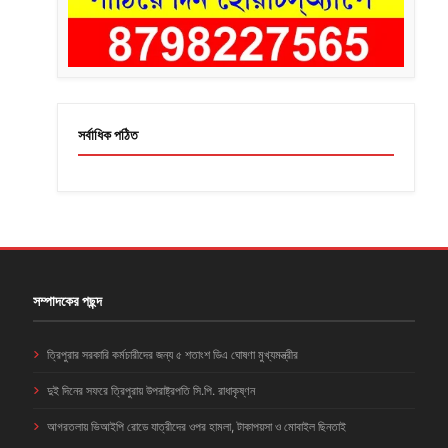
সর্বাধিক পঠিত
সম্পাদকের পছন্দ
ত্রিপুরার সরকারি কর্মচারীদের জন্য ৫ শতাংশ ডিএ ঘোষণা মুখ্যমন্ত্রীর
দুই দিনের সফরে ত্রিপুরায় উপরাষ্ট্রপতি সি.পি. রাধাকৃষ্ণন
আগরতলায় ভিআইপি রোডে যাত্রীদের ওপর হামলা, টাকাপয়সা ও মোবাইল ছিনতাই