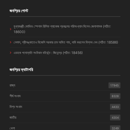
জনপ্রিয় পোস্ট
মুখ্যমন্ত্রী কোভিড স্পেশাল রিলিফ প্যাকেজ প্রকল্পের পরিসংখ্যান দিলেন জেলাশাসক (পঠিত:
18600)
নেপাল, শ্রীলঙ্কাতেও বিজেপি সরকার চান অমিত শাহ, দাবি করলেন বিপ্লব দেব (পঠিত: 18586)
এডহক পদোন্নতি সংবিধান বহির্ভূত : জিতেন্দ্র (পঠিত: 18456)
জনপ্রিয় ক্যাটাগরি
রাজ্য
17945
শীর্ষ সংবাদ
8328
বিশ্ব সংবাদ
4433
জাতীয়
4304
খেলা
3249