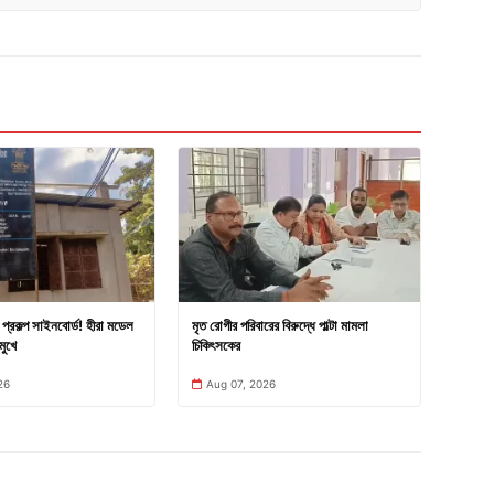
প্রকল্প সাইনবোর্ড! হীরা মডেল
মৃত রোগীর পরিবারের বিরুদ্ধে পাল্টা মামলা
মুখে
চিকিৎসকের
26
Aug 07, 2026