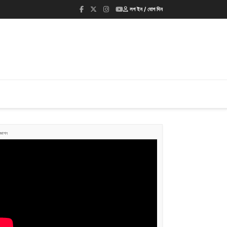
লগ ইন / যোগ দিন
জ্ঞাপন