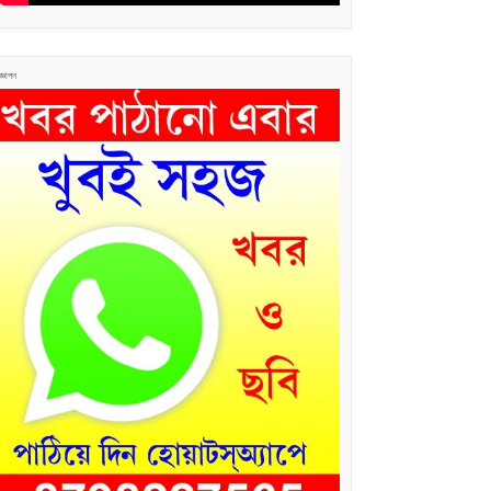
জ্ঞাপন