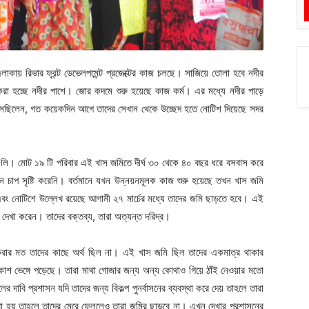
এলাকায় রিভার ফ্রন্ট ডেভেলপমেন্ট প্রজেক্টের কাজ চলছে। সাজিয়ে তোলা হবে নদীর
করা হচ্ছে নদীর পাশে। জোর কদমে শুরু হয়েছে কাজ কর্ম। এর মধ্যে নদীর পাড়ে
 আসছিলেন, গত কয়েকদিন আগে তাদের সেখান থেকে উচ্ছেদ হতে নোটিশ দিয়েছে সদর
গুলি। মোট ১৯ টি পরিবার এই খাস জমিতে দীর্ঘ ৩০ থেকে ৪০ বছর ধরে বসবাস করে
াপ সৃষ্টি করেনি। বর্তমানে যখন উন্নয়নমূলক কাজ শুরু হয়েছে তখন খাস জমি
এবং নোটিশে উল্লেখ রয়েছে আগামী ২৭ মার্চের মধ্যে তাদের জমি ছাড়তে হবে। এই
েখা করেন। তাদের বক্তব্য, তারা অত্যন্ত দরিদ্র।
রার মত তাদের কাছে অর্থ ছিল না। এই খাস জমি ছিল তাদের একমাত্র থাকার
াশ ভেঙ্গে পড়েছে। তারা মাথা গোজার জন্য অন্য কোথাও গিয়ে ঠাঁই নেওয়ার মতো
াবি প্রশাসন যদি তাদের জন্য বিকল্প পুনর্বাসনের ব্যবস্থা করে দেয় তাহলে তারা
রা হয় তাহলে তাদের মেরে ফেললেও তারা জমির ছাড়বে না। এখন দেখার প্রশাসনের