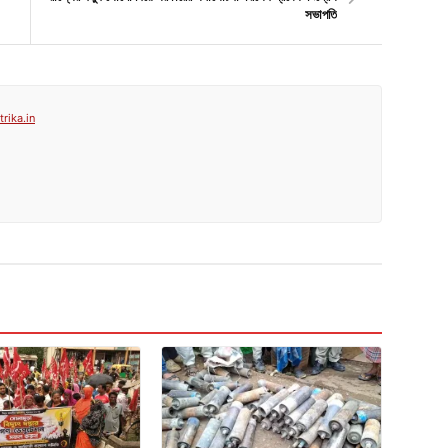
সভাপতি
rika.in