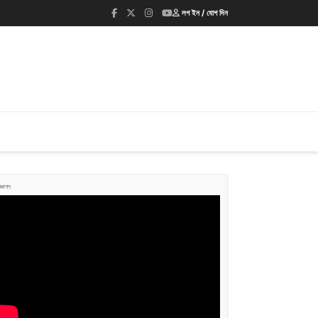
লগ ইন / যোগ দিন
জ্ঞাপন