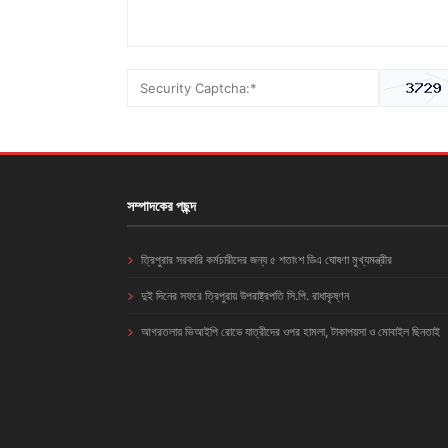
সম্পাদকের পছন্দ
ত্রিপুরার সরকারি কর্মচারীদের জন্য ৫ শতাংশ ডিএ ঘোষণা মুখ্যমন্ত্রীর
দুই দিনের সফরে ত্রিপুরায় উপরাষ্ট্রপতি সি.পি. রাধাকৃষ্ণন
আগরতলায় ভিআইপি রোডে যাত্রীদের ওপর হামলা, টাকাপয়সা ও মোবাইল ছিনতাই