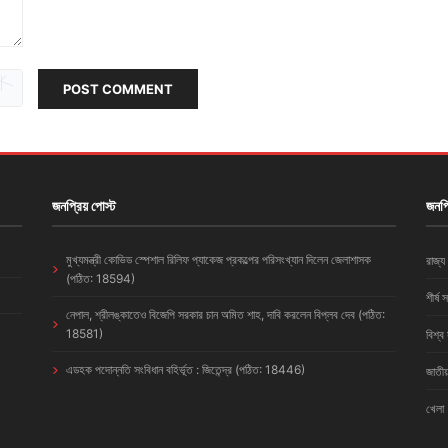
POST COMMENT
জনপ্রিয় পোস্ট
জনপ্
মুখ্যমন্ত্রী কোভিড স্পেশাল রিলিফ প্যাকেজ প্রকল্পের পরিসংখ্যান দিলেন জেলাশাসক
রাজ্য
(পঠিত: 18594)
শীর্ষ 
নেপাল, শ্রীলঙ্কাতেও বিজেপি সরকার চান অমিত শাহ, দাবি করলেন বিপ্লব দেব (পঠিত:
18581)
বিশ্ব
এডহক পদোন্নতি সংবিধান বহির্ভূত : জিতেন্দ্র (পঠিত: 18446)
জাতীয
খেলা