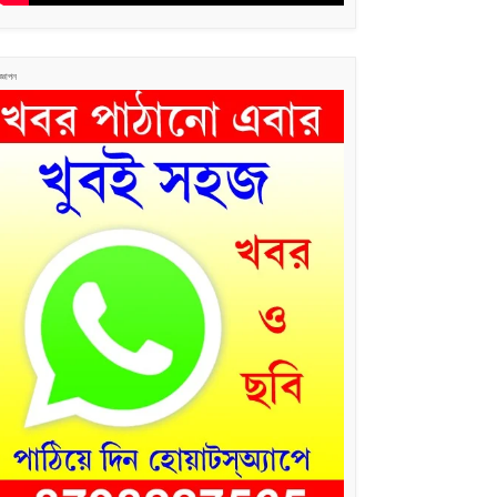
জ্ঞাপন