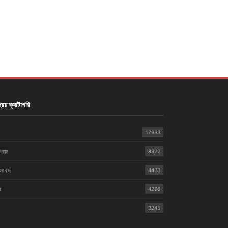
রিয় ক্যাটাগরি
17933
সংবাদ
8322
 সংবাদ
4433
়
4296
3245