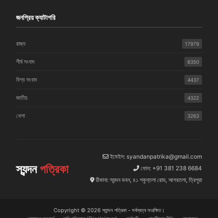
জনপ্রিয় ক্যাটাগরি
রাজ্য
17979
শীর্ষ সংবাদ
8350
বিশ্ব সংবাদ
4437
জাতীয়
4322
খেলা
3263
ইমেইল: syandanpatrika@gmail.com
স্যন্দন
পত্রিকা
ফোন: +91 381 238 6684
ঠিকানা: স্যন্দন ভবন, ৪১ শকুন্তলা রোড, আগরতলা, ত্রিপুরা
Copyright © 2026 স্যান্দন পত্রিকা - সর্বস্বত্ব সংরক্ষিত।