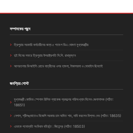
সম্পাদকের পছন্দ
ত্রিপুরার সরকারি কর্মচারীদের জন্য ৫ শতাংশ ডিএ ঘোষণা মুখ্যমন্ত্রীর
দুই দিনের সফরে ত্রিপুরায় উপরাষ্ট্রপতি সি.পি. রাধাকৃষ্ণন
আগরতলায় ভিআইপি রোডে যাত্রীদের ওপর হামলা, টাকাপয়সা ও মোবাইল ছিনতাই
জনপ্রিয় পোস্ট
মুখ্যমন্ত্রী কোভিড স্পেশাল রিলিফ প্যাকেজ প্রকল্পের পরিসংখ্যান দিলেন জেলাশাসক (পঠিত:
18651)
নেপাল, শ্রীলঙ্কাতেও বিজেপি সরকার চান অমিত শাহ, দাবি করলেন বিপ্লব দেব (পঠিত: 18635)
এডহক পদোন্নতি সংবিধান বহির্ভূত : জিতেন্দ্র (পঠিত: 18503)