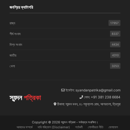
জনপ্রিয় ক্যাটাগরি
রাজ্য
17957
শীর্ষ সংবাদ
8337
বিশ্ব সংবাদ
4434
জাতীয়
4310
খেলা
3253
ইমেইল: syandanpatrika@gmail.com
স্যন্দন
পত্রিকা
ফোন: +91 381 238 6684
ঠিকানা: স্যন্দন ভবন, ৪১ শকুন্তলা রোড, আগরতলা, ত্রিপুরা
Copyright © 2026 স্যান্দন পত্রিকা - সর্বস্বত্ব সংরক্ষিত।
আমাদের সম্পর্কে
দাবি পরিত্যাগ (Disclaimer)
শর্তাবলী
গোপনীয়তা নীতি
যোগাযোগ