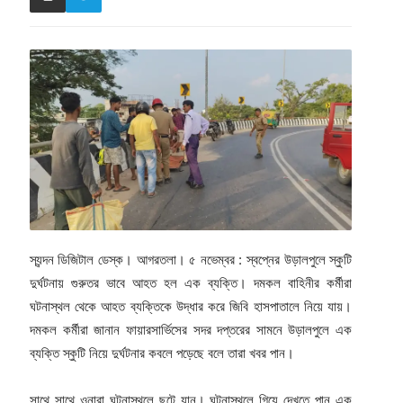
স্যন্দন ডিজিটাল ডেস্ক। আগরতলা। ৫ নভেম্বর : স্বপ্নের উড়ালপুলে স্কুটি
দুর্ঘটনায় গুরুতর ভাবে আহত হল এক ব্যক্তি। দমকল বাহিনীর কর্মীরা
ঘটনাস্থল থেকে আহত ব্যক্তিকে উদ্ধার করে জিবি হাসপাতালে নিয়ে যায়।
দমকল কর্মীরা জানান ফায়ারসার্ভিসের সদর দপ্তরের সামনে উড়ালপুলে এক
ব্যক্তি স্কুটি নিয়ে দুর্ঘটনার কবলে পড়েছে বলে তারা খবর পান।
সাথে সাথে ওনারা ঘটনাস্থলে ছুটে যান। ঘটনাস্থলে গিয়ে দেখতে পান এক