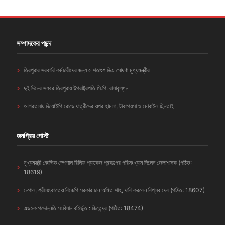
সম্পাদকের পছন্দ
ত্রিপুরার সরকারি কর্মচারীদের জন্য ৫ শতাংশ ডিএ ঘোষণা মুখ্যমন্ত্রীর
দুই দিনের সফরে ত্রিপুরায় উপরাষ্ট্রপতি সি.পি. রাধাকৃষ্ণন
আগরতলায় ভিআইপি রোডে যাত্রীদের ওপর হামলা, টাকাপয়সা ও মোবাইল ছিনতাই
জনপ্রিয় পোস্ট
মুখ্যমন্ত্রী কোভিড স্পেশাল রিলিফ প্যাকেজ প্রকল্পের পরিসংখ্যান দিলেন জেলাশাসক (পঠিত:
18619)
নেপাল, শ্রীলঙ্কাতেও বিজেপি সরকার চান অমিত শাহ, দাবি করলেন বিপ্লব দেব (পঠিত: 18607)
এডহক পদোন্নতি সংবিধান বহির্ভূত : জিতেন্দ্র (পঠিত: 18474)