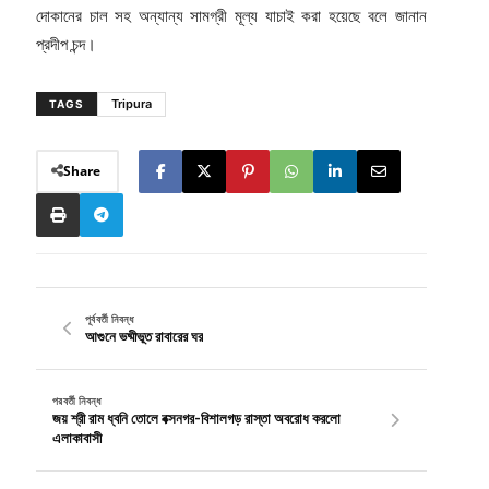
দোকানের চাল সহ অন্যান্য সামগ্রী মূল্য যাচাই করা হয়েছে বলে জানান
প্রদীপ চন্দ।
Tripura
TAGS
Share
পূর্ববর্তী নিবন্ধ
আগুনে ভষ্মীভূত রাবারের ঘর
পরবর্তী নিবন্ধ
জয় শ্রী রাম ধ্বনি তোলে বক্সনগর-বিশালগড় রাস্তা অবরোধ করলো
এলাকাবাসী