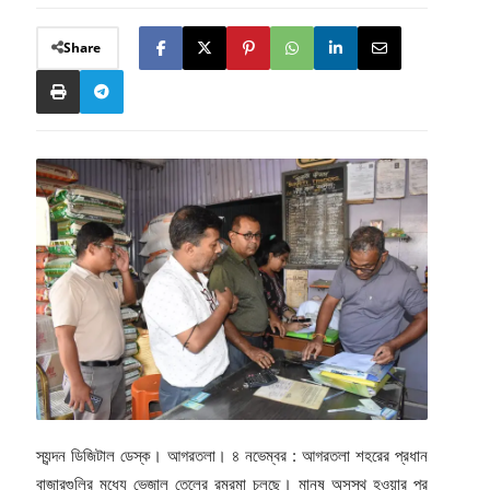
Share
স্যন্দন ডিজিটাল ডেস্ক। আগরতলা। ৪ নভেম্বর : আগরতলা শহরের প্রধান
বাজারগুলির মধ্যে ভেজাল তেলের রমরমা চলছে। মানুষ অসুস্থ হওয়ার পর