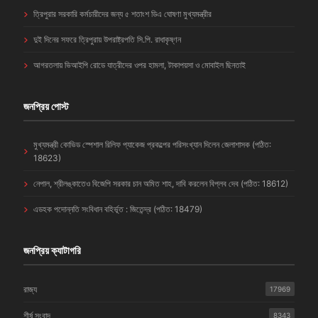
ত্রিপুরার সরকারি কর্মচারীদের জন্য ৫ শতাংশ ডিএ ঘোষণা মুখ্যমন্ত্রীর
দুই দিনের সফরে ত্রিপুরায় উপরাষ্ট্রপতি সি.পি. রাধাকৃষ্ণন
আগরতলায় ভিআইপি রোডে যাত্রীদের ওপর হামলা, টাকাপয়সা ও মোবাইল ছিনতাই
জনপ্রিয় পোস্ট
মুখ্যমন্ত্রী কোভিড স্পেশাল রিলিফ প্যাকেজ প্রকল্পের পরিসংখ্যান দিলেন জেলাশাসক (পঠিত:
18623)
নেপাল, শ্রীলঙ্কাতেও বিজেপি সরকার চান অমিত শাহ, দাবি করলেন বিপ্লব দেব (পঠিত: 18612)
এডহক পদোন্নতি সংবিধান বহির্ভূত : জিতেন্দ্র (পঠিত: 18479)
জনপ্রিয় ক্যাটাগরি
রাজ্য
17969
শীর্ষ সংবাদ
8343