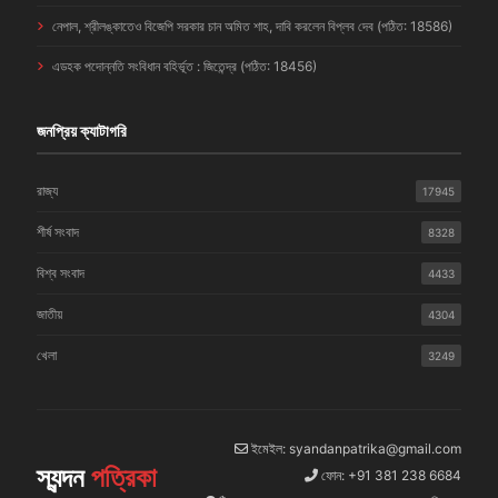
নেপাল, শ্রীলঙ্কাতেও বিজেপি সরকার চান অমিত শাহ, দাবি করলেন বিপ্লব দেব (পঠিত: 18586)
এডহক পদোন্নতি সংবিধান বহির্ভূত : জিতেন্দ্র (পঠিত: 18456)
জনপ্রিয় ক্যাটাগরি
রাজ্য
17945
শীর্ষ সংবাদ
8328
বিশ্ব সংবাদ
4433
জাতীয়
4304
খেলা
3249
ইমেইল: syandanpatrika@gmail.com
স্যন্দন
পত্রিকা
ফোন: +91 381 238 6684