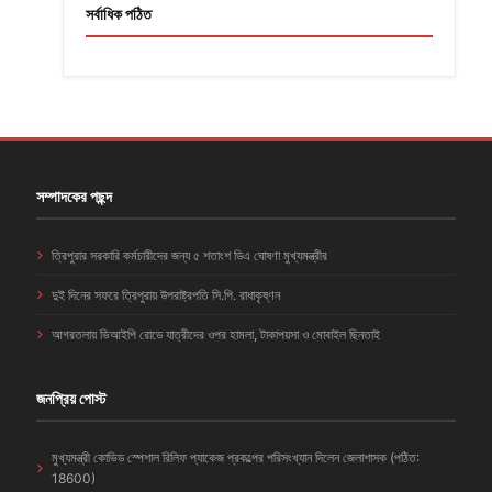
সর্বাধিক পঠিত
সম্পাদকের পছন্দ
ত্রিপুরার সরকারি কর্মচারীদের জন্য ৫ শতাংশ ডিএ ঘোষণা মুখ্যমন্ত্রীর
দুই দিনের সফরে ত্রিপুরায় উপরাষ্ট্রপতি সি.পি. রাধাকৃষ্ণন
আগরতলায় ভিআইপি রোডে যাত্রীদের ওপর হামলা, টাকাপয়সা ও মোবাইল ছিনতাই
জনপ্রিয় পোস্ট
মুখ্যমন্ত্রী কোভিড স্পেশাল রিলিফ প্যাকেজ প্রকল্পের পরিসংখ্যান দিলেন জেলাশাসক (পঠিত:
18600)