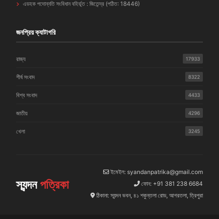
এডহক পদোন্নতি সংবিধান বহির্ভূত : জিতেন্দ্র (পঠিত: 18446)
জনপ্রিয় ক্যাটাগরি
রাজ্য
17933
শীর্ষ সংবাদ
8322
বিশ্ব সংবাদ
4433
জাতীয়
4296
খেলা
3245
ইমেইল: syandanpatrika@gmail.com
স্যন্দন
পত্রিকা
ফোন: +91 381 238 6684
ঠিকানা: স্যন্দন ভবন, ৪১ শকুন্তলা রোড, আগরতলা, ত্রিপুরা