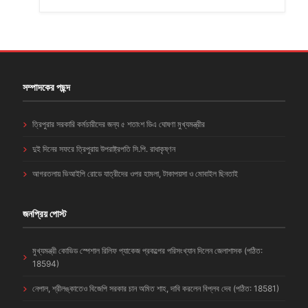
সম্পাদকের পছন্দ
ত্রিপুরার সরকারি কর্মচারীদের জন্য ৫ শতাংশ ডিএ ঘোষণা মুখ্যমন্ত্রীর
দুই দিনের সফরে ত্রিপুরায় উপরাষ্ট্রপতি সি.পি. রাধাকৃষ্ণন
আগরতলায় ভিআইপি রোডে যাত্রীদের ওপর হামলা, টাকাপয়সা ও মোবাইল ছিনতাই
জনপ্রিয় পোস্ট
মুখ্যমন্ত্রী কোভিড স্পেশাল রিলিফ প্যাকেজ প্রকল্পের পরিসংখ্যান দিলেন জেলাশাসক (পঠিত:
18594)
নেপাল, শ্রীলঙ্কাতেও বিজেপি সরকার চান অমিত শাহ, দাবি করলেন বিপ্লব দেব (পঠিত: 18581)