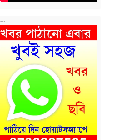
জ্ঞাপন