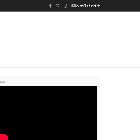
লগ ইন / যোগ দিন
জ্ঞাপন