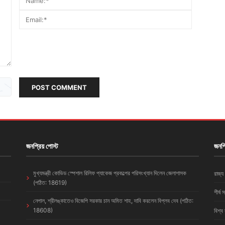
POST COMMENT
জনপ্রিয় পোস্ট
জনপ্
মুখ্যমন্ত্রী কোভিড স্পেশাল রিলিফ প্যাকেজ প্রকল্পের পরিসংখ্যান দিলেন জেলাশাসক
রাজ্য
(পঠিত: 18619)
শীর্ষ 
নেপাল, শ্রীলঙ্কাতেও বিজেপি সরকার চান অমিত শাহ, দাবি করলেন বিপ্লব দেব (পঠিত:
18608)
বিশ্ব