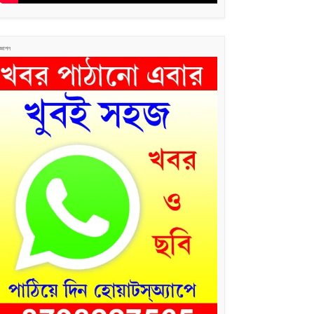
জ্ঞাপন