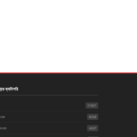
রিয় ক্যাটাগরি
17957
সংবাদ
8338
 সংবাদ
4437