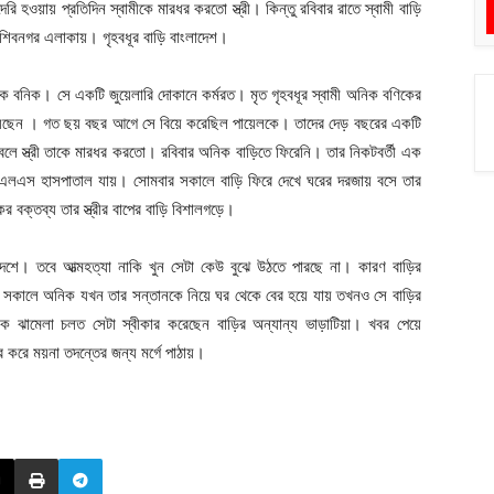
 হওয়ায় প্রতিদিন স্বামীকে মারধর করতো স্ত্রী। কিন্তু রবিবার রাতে স্বামী বাড়ি
 শিবনগর এলাকায়। গৃহবধূর বাড়ি বাংলাদেশ।
িক বনিক। সে একটি জুয়েলারি দোকানে কর্মরত। মৃত গৃহবধূর স্বামী অনিক বণিকের
া রয়েছেন । গত ছয় বছর আগে সে বিয়ে করেছিল পায়েলকে। তাদের দেড় বছরের একটি
বলে স্ত্রী তাকে মারধর করতো। রবিবার অনিক বাড়িতে ফিরেনি। তার নিকটবর্তী এক
লএস হাসপাতাল যায়। সোমবার সকালে বাড়ি ফিরে দেখে ঘরের দরজায় বসে তার
র বক্তব্য তার স্ত্রীর বাপের বাড়ি বিশালগড়ে।
াংলাদেশে। তবে আত্মহত্যা নাকি খুন সেটা কেউ বুঝে উঠতে পারছে না। কারণ বাড়ির
র সকালে অনিক যখন তার সন্তানকে নিয়ে ঘর থেকে বের হয়ে যায় তখনও সে বাড়ির
িক ঝামেলা চলত সেটা স্বীকার করেছেন বাড়ির অন্যান্য ভাড়াটিয়া। খবর পেয়ে
র করে ময়না তদন্তের জন্য মর্গে পাঠায়।