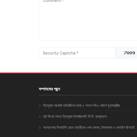
সম্পাদকের পছন্দ
ত্রিপুরার সরকারি কর্মচারীদের জন্য ৫ শতাংশ ডিএ ঘোষণা মুখ্যমন্ত্রীর
দুই দিনের সফরে ত্রিপুরায় উপরাষ্ট্রপতি সি.পি. রাধাকৃষ্ণন
আগরতলায় ভিআইপি রোডে যাত্রীদের ওপর হামলা, টাকাপয়সা ও মোবাইল ছিনতাই