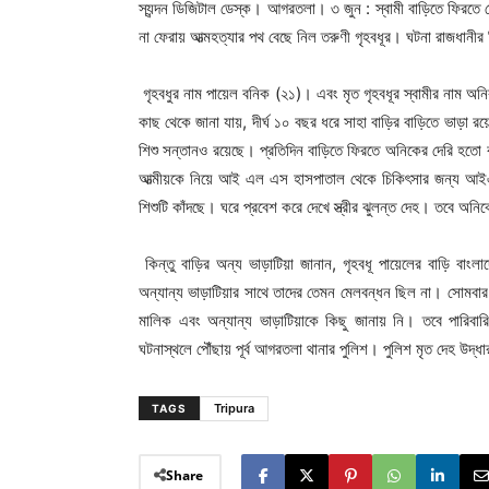
স্যন্দন ডিজিটাল ডেস্ক। আগরতলা। ৩ জুন : স্বামী বাড়িতে ফিরতে দেরি
না ফেরায় আত্মহত্যার পথ বেছে নিল তরুণী গৃহবধূর। ঘটনা রাজধানীর
গৃহবধুর নাম পায়েল বনিক (২১)। এবং মৃত গৃহবধূর স্বামীর নাম অন
কাছ থেকে জানা যায়, দীর্ঘ ১০ বছর ধরে সাহা বাড়ির বাড়িতে ভাড়
শিশু সন্তানও রয়েছে। প্রতিদিন বাড়িতে ফিরতে অনিকের দেরি হতো 
আত্মীয়কে নিয়ে আই এল এস হাসপাতাল থেকে চিকিৎসার জন্য আইএ
শিশুটি কাঁদছে। ঘরে প্রবেশ করে দেখে স্ত্রীর ঝুলন্ত দেহ। তবে অনিকে
কিন্তু বাড়ির অন্য ভাড়াটিয়া জানান, গৃহবধূ পায়েলের বাড়ি ব
অন্যান্য ভাড়াটিয়ার সাথে তাদের তেমন মেলবন্ধন ছিল না। সোমবা
মালিক এবং অন্যান্য ভাড়াটিয়াকে কিছু জানায় নি। তবে পারিবার
ঘটনাস্থলে পৌঁছায় পূর্ব আগরতলা থানার পুলিশ। পুলিশ মৃত দেহ উদ্ধা
Tripura
TAGS
Share