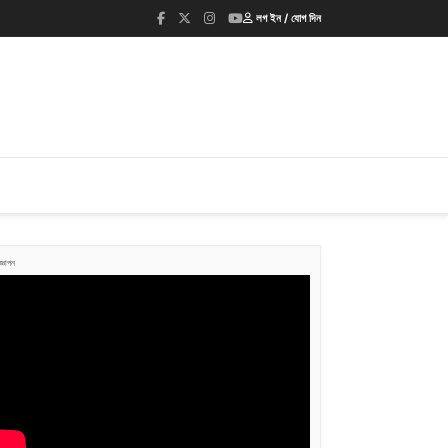
লগ ইন / যোগ দিন
জ্ঞাপন