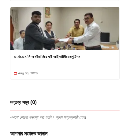
এ.জি.এম.সি-র ঘটনা নিয়ে দুই আইনজীবীর ডেপুটেশন
Aug 06, 2026
মন্তব্য সমূহ (0)
এখনো কোনো মন্তব্য করা হয়নি। প্রথম মন্তব্যকারী হোন!
আপনার মতামত জানান