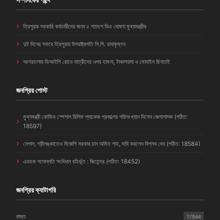
ত্রিপুরার সরকারি কর্মচারীদের জন্য ৫ শতাংশ ডিএ ঘোষণা মুখ্যমন্ত্রীর
দুই দিনের সফরে ত্রিপুরায় উপরাষ্ট্রপতি সি.পি. রাধাকৃষ্ণন
আগরতলায় ভিআইপি রোডে যাত্রীদের ওপর হামলা, টাকাপয়সা ও মোবাইল ছিনতাই
জনপ্রিয় পোস্ট
মুখ্যমন্ত্রী কোভিড স্পেশাল রিলিফ প্যাকেজ প্রকল্পের পরিসংখ্যান দিলেন জেলাশাসক (পঠিত:
18597)
নেপাল, শ্রীলঙ্কাতেও বিজেপি সরকার চান অমিত শাহ, দাবি করলেন বিপ্লব দেব (পঠিত: 18584)
এডহক পদোন্নতি সংবিধান বহির্ভূত : জিতেন্দ্র (পঠিত: 18452)
জনপ্রিয় ক্যাটাগরি
রাজ্য
17944