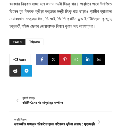
ব্যবসায় নিযুক্ত হচ্ছে বলে জানান মন্ত্রী টিঙ্কু রায়। অনুষ্ঠানে আরো উপস্থিত
ছিলেন যুব বিষয়ক ক্রীড়া দপ্তরের মন্ত্রী টিংকু রায় ছাড়াও গ্রামীণ ব্যাংকের
চেয়ারম্যান সত্যেন্দ্র সিং, ডি আই জি পি ক্রাইম এন্ড ইনটিলিজেন্স কৃষ্ণেন্দু
চক্রবর্তী,পশ্চিম জেলার জেলাশাসক বিশাল কুমার সহ অন্যান্যরা।
Tripura
TAGS
Share
পূর্ববর্তী নিবন্ধ
কমিটি গঠনের পর আক্রান্ত সম্পাদক
পরবর্তী নিবন্ধ
ক্লাবগুলির সংস্কৃত পরিবর্তনে স্যন্দন পত্রিকার ভূমিকা রয়েছে : মু্খ্যমন্ত্রী