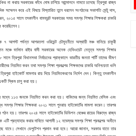
যকর না করায় সরকারের কাঁধে দোষ চাপিয়ে আন্দোলনে নামতে চলেছে ত্রিপুরা রাজ্য
দিক সম্মেলন করে এই বিষয়ে বিস্তারিত তুলে ধরলেন সংগঠনের সভাপতি সেন্টু দাস,
েন, ২০১৫ সালে তৎকালীন বামফ্রন্ট সরকারের সময় সমগ্র শিক্ষার শিক্ষকরা চাকরি
়াল করেছিলেন।
৭ আগস্ট পর্যন্ত আগরতলা ওরিয়েন্ট চৌমুহনীতে অস্থায়ী মঞ্চ বানিয়ে চাকুরী
্চে বর্তমান রাষ্ট্র বাদী সরকারের অনেক হেভিওয়েট নেতৃত্ব সমগ্র শিক্ষার
 সালে ত্রিপুরা বিধানসভা নির্বাচনের প্রাক্কালে ভারতীয় জনতা পার্টি তাদের ভীষণ
ারীদের নিয়মিত করন তথা সমগ্র শিক্ষা প্রকল্পের শিক্ষকদের চাকরি অনিশ্চয়তা গুলি
রিপুরা হাইকোর্ট মামলার রায় দিয়ে নিয়মিতকরণের নির্দেশ দেন। কিন্তু তৎকালীন
 একটি স্কিম চালু করা হয়।
াদের মধ্যে ১১৩ জনকে নিয়মিত করন করা হয়। বাকিদের জন্য নিয়মিত বেসিক এবং
ধে সমগ্র শিক্ষার শিক্ষকরা ২০২১ সালে পুনরায় হাইকোর্টের মামলা করেন। তারপর
ন গঠন হয়। তারপর ২০২৪ সালে হাইকোর্টের ডিভিশন বেঞ্চের রায়ের বিরুদ্ধে রাজ্য
কে এটি প্রত্যাহার করার দাবিতে আগামী ১২ নভেম্বর সমগ্র শিক্ষা প্রকল্পের অধীনে
র কাছে যাবে। সেখানে ডেপুটেশন প্রদান করা হবে। আরো জানান, সরকার যাতে তার