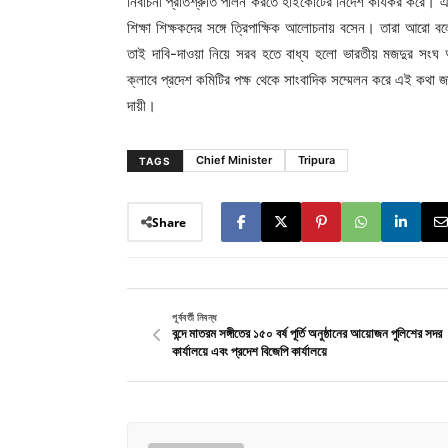
নির্বাচনী প্রতিশ্রুতি পালন করতে হাইকোর্টের নির্দেশ কার্যকর করে। 
শিক্ষা শিক্ষকদের সঙ্গে ত্রিপাক্ষিক আলোচনায় বসেন। তারা আরো বলে
তাই দাবি-দাওয়া নিয়ে সরব হতে বাধ্য হলো ভারতীয় মজদুর সংঘ অ
ক্লাবে প্রদেশ কমিটির পক্ষ থেকে সাংবাদিক সম্মেলন করে এই কথা
দায়ী।
Chief Minister
Tripura
TAGS
Share
পূর্ববর্তী নিবন্ধ
বন্দে মাতরম সঙ্গীতের ১৫০ বর্ষ পূর্তি অনুষ্ঠানের আয়োজন পুলিশের সদর
কার্যালয়ে এবং প্রদেশ বিজেপি কার্যালয়ে