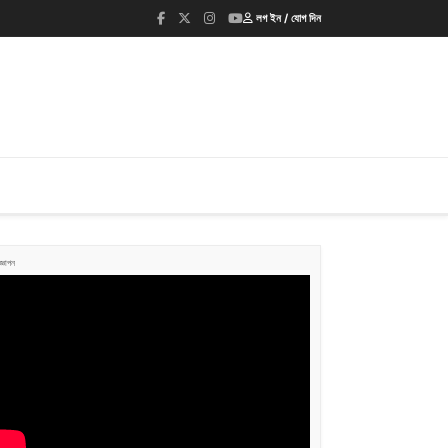
লগ ইন / যোগ দিন
জ্ঞাপন