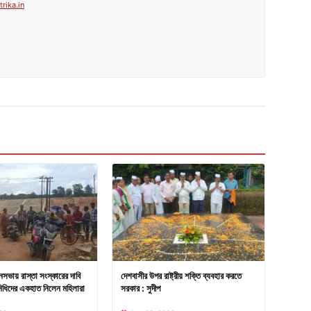
rika.in
নসভায় রাস্তা সংস্কারের দাবি
দেশবাসীর উপর রাষ্ট্রীয় শক্তি ব্যবহার করতে
িধিদের একহাত নিলেন মহিলারা
সরকার : সুদীপ