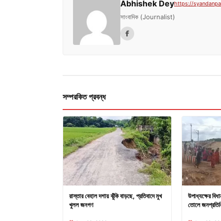
Abhishek Dey
https://syandanpat
সাংবাদিক (Journalist)
সম্পরকিত প্রবন্ধ
রাস্তার বেহাল দশায় ঝুঁকি বাড়ছে, প্রতিবাদে মুখ
উপাধ্যক্ষের বিধা
খুলল জনগণ
তোলে জনপ্রতিন