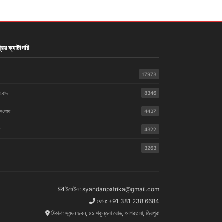
রিয় ক্যাটাগরি
17973
সংবাদ
8346
 সংবাদ
4437
়
4322
3263
ইমেইল: syandanpatrika@gmail.com
ফোন: +91 381 238 6684
ঠিকানা: স্যন্দন ভবন, ৪১ শকুন্তলা রোড, আগরতলা, ত্রিপুরা