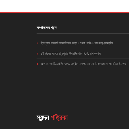
সম্পাদকের পছন্দ
ত্রিপুরার সরকারি কর্মচারীদের জন্য ৫ শতাংশ ডিএ ঘোষণা মুখ্যমন্ত্রীর
দুই দিনের সফরে ত্রিপুরায় উপরাষ্ট্রপতি সি.পি. রাধাকৃষ্ণন
আগরতলায় ভিআইপি রোডে যাত্রীদের ওপর হামলা, টাকাপয়সা ও মোবাইল ছিনতাই
স্যন্দন
পত্রিকা