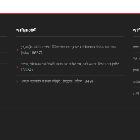
জনপ্রিয় পোস্ট
জনপ্
মুখ্যমন্ত্রী কোভিড স্পেশাল রিলিফ প্যাকেজ প্রকল্পের পরিসংখ্যান দিলেন জেলাশাসক
রাজ্য
(পঠিত: 18637)
শীর্ষ 
নেপাল, শ্রীলঙ্কাতেও বিজেপি সরকার চান অমিত শাহ, দাবি করলেন বিপ্লব দেব (পঠিত:
18624)
বিশ্ব
এডহক পদোন্নতি সংবিধান বহির্ভূত : জিতেন্দ্র (পঠিত: 18491)
জাতীয
খেলা