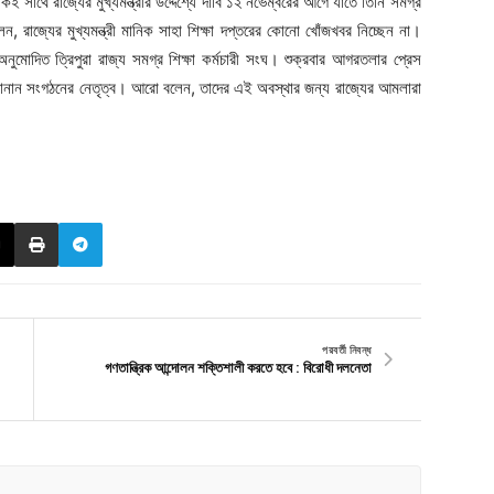
একই সাথে রাজ্যের মুখ্যমন্ত্রীর উদ্দেশ্যে দাবি ১২ নভেম্বরের আগে যাতে তিনি সমগ্র
ন, রাজ্যের মুখ্যমন্ত্রী মানিক সাহা শিক্ষা দপ্তরের কোনো খোঁজখবর নিচ্ছেন না।
নুমোদিত ত্রিপুরা রাজ্য সমগ্র শিক্ষা কর্মচারী সংঘ। শুক্রবার আগরতলার প্রেস
 জানান সংগঠনের নেতৃত্ব। আরো বলেন, তাদের এই অবস্থার জন্য রাজ্যের আমলারা
পরবর্তী নিবন্ধ
গণতান্ত্রিক আন্দোলন শক্তিশালী করতে হবে : বিরোধী দলনেতা