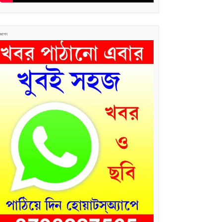
জ্ঞাপন