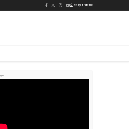
লগ ইন / যোগ দিন
জ্ঞাপন