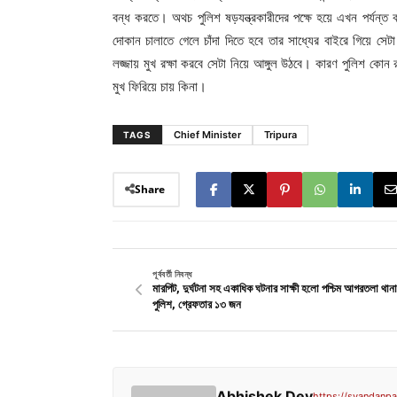
বন্ধ করতে। অথচ পুলিশ ষড়যন্ত্রকারীদের পক্ষে হয়ে এখন পর্যন্ত
দোকান চালাতে গেলে চাঁদা দিতে হবে তার সাধ্যের বাইরে গিয়ে স
লজ্জায় মুখ রক্ষা করবে সেটা নিয়ে আঙ্গুল উঠবে। কারণ পুলিশ ক
মুখ ফিরিয়ে চায় কিনা।
Chief Minister
Tripura
TAGS
Share
পূর্ববর্তী নিবন্ধ
মারপিট, দুর্ঘটনা সহ একাধিক ঘটনার সাক্ষী হলো পশ্চিম আগরতলা থান
পুলিশ, গ্রেফতার ১৩ জন
Abhishek Dey
https://syandanpat