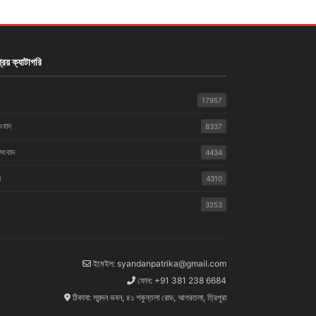
রিয় ক্যাটাগরি
17957
সংবাদ
8337
 সংবাদ
4434
়
4310
3253
ইমেইল: syandanpatrika@gmail.com
ফোন: +91 381 238 6684
ঠিকানা: স্যন্দন ভবন, ৪১ শকুন্তলা রোড, আগরতলা, ত্রিপুরা