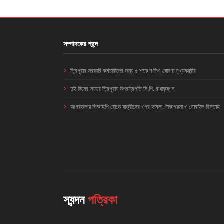
সম্পাদকের পছন্দ
ত্রিপুরার সরকারি কর্মচারীদের জন্য ৫ শতাংশ ডিএ ঘোষণা মুখ্যমন্ত্রীর
দুই দিনের সফরে ত্রিপুরায় উপরাষ্ট্রপতি সি.পি. রাধাকৃষ্ণন
আগরতলায় ভিআইপি রোডে যাত্রীদের ওপর হামলা, টাকাপয়সা ও মোবাইল ছিনতাই
স্যন্দন
পত্রিকা