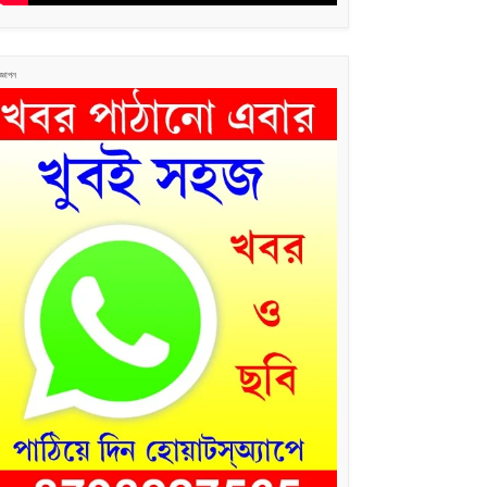
জ্ঞাপন