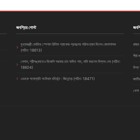
জনপ্রিয় পোস্ট
জনপ্
মুখ্যমন্ত্রী কোভিড স্পেশাল রিলিফ প্যাকেজ প্রকল্পের পরিসংখ্যান দিলেন জেলাশাসক
রাজ্য
(পঠিত: 18613)
শীর্ষ 
নেপাল, শ্রীলঙ্কাতেও বিজেপি সরকার চান অমিত শাহ, দাবি করলেন বিপ্লব দেব (পঠিত:
18604)
বিশ্ব
এডহক পদোন্নতি সংবিধান বহির্ভূত : জিতেন্দ্র (পঠিত: 18471)
জাতীয
খেলা