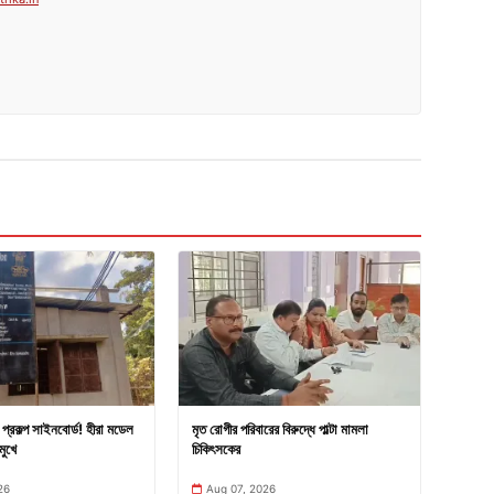
প্রকল্প সাইনবোর্ড! হীরা মডেল
মৃত রোগীর পরিবারের বিরুদ্ধে পাল্টা মামলা
মুখে
চিকিৎসকের
26
Aug 07, 2026