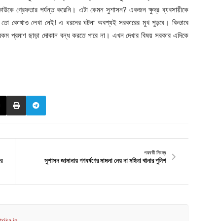
 কাউকে গ্রেফতার পর্যন্ত করেনি। এটা কেমন সুশাসন? একজন ক্ষুদ্র ব্যবসায়ীকে
েটা তো কোথাও লেখা নেই! এ ধরনের ঘটনা অবশ্যই সরকারের মুখ পুড়বে। কিভাবে
োন রকম প্রমাণ ছাড়া দোকান বন্ধ করতে পারে না। এখন দেখার বিষয় সরকার এদিকে
পরবর্তী নিবন্ধ
ার
সুশাসন জামানায় গণধর্ষণের মামলা নেয় না মহিলা থানার পুলিশ
rika.in